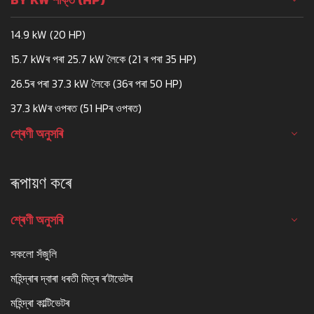
14.9 kW (20 HP)
15.7 kWৰ পৰা 25.7 kW লৈকে (21 ৰ পৰা 35 HP)
26.5ৰ পৰা 37.3 kW লৈকে (36ৰ পৰা 50 HP)
37.3 kWৰ ওপৰত (51 HPৰ ওপৰত)
শ্ৰেণী অনুসৰি
ৰূপায়ণ কৰে
শ্ৰেণী অনুসৰি
সকলো সঁজুলি
মহিন্দ্ৰাৰ দ্বাৰা ধৰতী মিত্ৰ ৰ'টাভেটৰ
মহিন্দ্ৰা কাল্টিভেটৰ