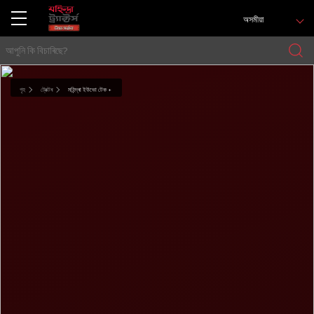
অসমীয়া
গৃহ
ট্ৰেক্টৰ
মহিন্দ্ৰা ইউভো টেক +