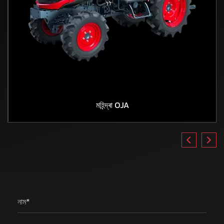
মহিন্দ্ৰা OJA
নাম*