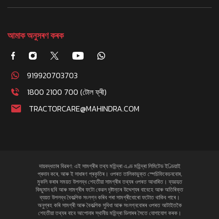
আমাক অনুসৰণ কৰক
919920703703
1800 2100 700 (টোল ফ্ৰী)
TRACTORCARE@MAHINDRA.COM
দায়বদ্ধতাৰ বিৱৰণ: এই সামগ্ৰীৰ তথ্য মহিন্দ্ৰা এণ্ড মহিন্দ্ৰা লিমিটেড ইণ্ডিয়াই
প্ৰদান কৰে, আৰু ই সাধাৰণ প্ৰকৃতিৰ। ওপৰত তালিকাভুক্ত স্পেচিফিকেচনবোৰ,
মুকলি কৰাৰ সময়ত উপলব্ধ শেহতীয়া সামগ্ৰীৰ তথ্যৰ ওপৰত আধাৰিত। ব্যৱহৃত
কিছুমান ছবি আৰু সামগ্ৰীৰ ফটো কেৱল দৃষ্টান্তৰ উদ্দেশ্যৰ বাবেহে আৰু অতিৰিক্ত
ব্যয়ত উপলব্ধ বৈকল্পিক সংলগ্ন কৰিব পৰা সামগ্ৰীবোৰো ফটোত থাকিব পাৰে।
অনুগ্ৰহ কৰি সামগ্ৰী আৰু বৈকল্পিক সুবিধা আৰু সংলগ্নবোৰৰ ওপৰত আটাইতকৈ
শেহতীয়া তথ্যৰ বাবে আপোনাৰ স্থানীয় মহিন্দ্ৰা ডিলাৰৰ সৈতে যোগাযোগ কৰক।