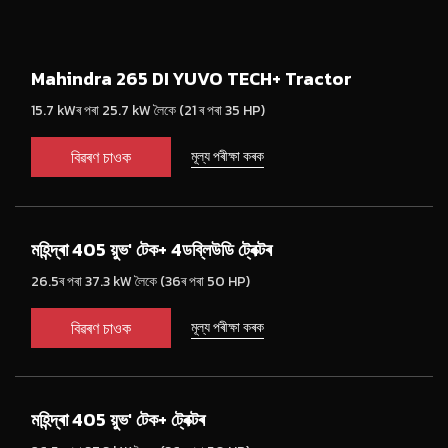
Mahindra 265 DI YUVO TECH+ Tractor
15.7 kWৰ পৰা 25.7 kW লৈকে (21 ৰ পৰা 35 HP)
বিৱৰণ চাওক
মূল্য পৰীক্ষা কৰক
মহিন্দ্ৰা 405 য়ুভ' টেক+ 4ডব্লিউডি ট্ৰেক্টৰ
26.5ৰ পৰা 37.3 kW লৈকে (36ৰ পৰা 50 HP)
বিৱৰণ চাওক
মূল্য পৰীক্ষা কৰক
মহিন্দ্ৰা 405 য়ুভ' টেক+ ট্ৰেক্টৰ