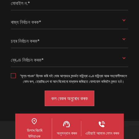
মোবাইল ন.*
ৰাজ্য নিৰ্বাচন কৰক*
চহৰ নিৰ্বাচন কৰক*
ব্ৰেণ্ড নিৰ্বাচন কৰক*
“মূল্য পাওক” ক্লিক কৰি মই মোৰ আগ্ৰহৰ সন্দৰ্ভত মহিন্দ্ৰা এণ্ড মহিন্দ্ৰা আৰু সহযোগীসকলে
ফোন কল, হোৱাটছএপ বা আন যিকোনো মাধ্যমৰ জৰিয়তে যোগাযোগ কৰিবলৈ সন্মত হওঁ।
ডিলাৰ বিচাৰি
অনুসন্ধান কৰক
এতিয়াই আমাক ফোন কৰক
উলিয়াওক