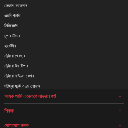
লেজাৰ লেভেলাৰ
এমবি প্লাউ
মিনিভেটৰ
চুপাৰ চীডাৰ
হাৰ্ভেষ্টাৰ
মহিন্দ্ৰা থ্ৰেছাৰ
মহিন্দ্ৰা ষ্ট্ৰ' ৰীপাৰ
মহিন্দ্ৰা ৰাউণ্ড বেলাৰ
মহিন্দ্ৰা ফ্ৰন্ট এণ্ড লোডাৰ
আহক আমি একেলগে লাভৱান হওঁ
শিকক
যোগাযোগ কৰক