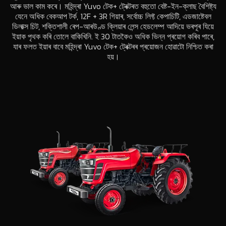
আৰু ভাল কাম কৰে। মহিন্দ্ৰা Yuvo টেক+ ট্ৰেক্টৰত বহুতো বেষ্ট-ইন-ক্লাছ বৈশিষ্ট্য
যেনে অধিক বেকআপ টৰ্ক, 12F + 3R গিয়াৰ, সৰ্বোচ্চ লিফ্ট কেপাচিটি, এডজাষ্টেবল
ডিলাক্স চিট, শক্তিশালী ৰেপ-আৰউণ্ড ক্লিয়াৰ লেন্স হেডলেম্প আদিয়ে ভৰপূৰ যিয়ে
ইয়াক পৃথক কৰি তোলে বাকিখিনি. ই 30 টাতকৈও অধিক ভিন্ন প্ৰয়োগ কৰিব পাৰে,
যাৰ ফলত ইয়াৰ বাবে মহিন্দ্ৰা Yuvo টেক+ ট্ৰেক্টৰৰ প্ৰয়োজন হোৱাটো নিশ্চিত কৰা
হয়।