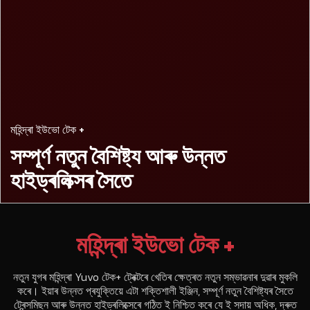
মহিন্দ্ৰা ইউভো টেক +
সম্পূৰ্ণ নতুন বৈশিষ্ট্য আৰু
উন্নত
হাইড্ৰলিক্সৰ সৈতে
মহিন্দ্ৰা ইউভো টেক +
নতুন যুগৰ মহিন্দ্ৰা Yuvo টেক+ ট্ৰেক্টৰে খেতিৰ ক্ষেত্ৰত নতুন সম্ভাৱনাৰ দুৱাৰ মুকলি
কৰে। ইয়াৰ উন্নত প্ৰযুক্তিয়ে এটা শক্তিশালী ইঞ্জিন, সম্পূৰ্ণ নতুন বৈশিষ্ট্যৰ সৈতে
ট্ৰেন্সমিছন আৰু উন্নত হাইড্ৰলিক্সেৰে গঠিত ই নিশ্চিত কৰে যে ই সদায় অধিক, দ্ৰুত