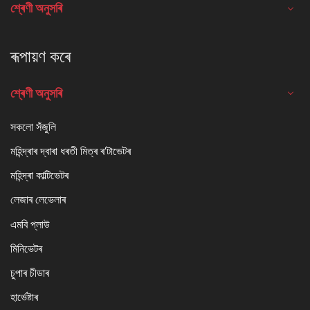
শ্ৰেণী অনুসৰি
ৰূপায়ণ কৰে
শ্ৰেণী অনুসৰি
সকলো সঁজুলি
মহিন্দ্ৰাৰ দ্বাৰা ধৰতী মিত্ৰ ৰ'টাভেটৰ
মহিন্দ্ৰা কাল্টিভেটৰ
লেজাৰ লেভেলাৰ
এমবি প্লাউ
মিনিভেটৰ
চুপাৰ চীডাৰ
হাৰ্ভেষ্টাৰ