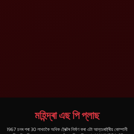
মহিন্দ্ৰা এছ পি প্লাছ
1967 চনৰ পৰা 30 লাখতকৈ অধিক ট্ৰেক্টৰ নিৰ্মাণ কৰা এটা আন্তঃৰাষ্ট্ৰীয় কোম্পানী