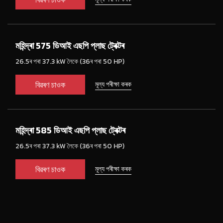
মহিন্দ্ৰা 575 ডিআই এছপি প্লাছ ট্ৰেক্টৰ
26.5ৰ পৰা 37.3 kW লৈকে (36ৰ পৰা 50 HP)
বিৱৰণ চাওক
মূল্য পৰীক্ষা কৰক
মহিন্দ্ৰা 585 ডিআই এছপি প্লাছ ট্ৰেক্টৰ
26.5ৰ পৰা 37.3 kW লৈকে (36ৰ পৰা 50 HP)
বিৱৰণ চাওক
মূল্য পৰীক্ষা কৰক