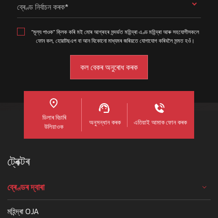
ব্ৰেণ্ড নিৰ্বাচন কৰক*
“মূল্য পাওক” ক্লিক কৰি মই মোৰ আগ্ৰহৰ সন্দৰ্ভত মহিন্দ্ৰা এণ্ড মহিন্দ্ৰা আৰু সহযোগীসকলে
ফোন কল, হোৱাটছএপ বা আন যিকোনো মাধ্যমৰ জৰিয়তে যোগাযোগ কৰিবলৈ সন্মত হওঁ।
ডিলাৰ বিচাৰি
অনুসন্ধান কৰক
এতিয়াই আমাক ফোন কৰক
উলিয়াওক
ট্ৰেক্টৰ
ব্ৰেণ্ডৰ দ্বাৰা
মহিন্দ্ৰা OJA