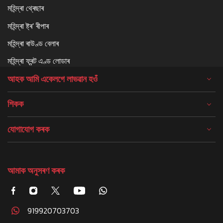
মহিন্দ্ৰা থ্ৰেছাৰ
মহিন্দ্ৰা ষ্ট্ৰ' ৰীপাৰ
মহিন্দ্ৰা ৰাউণ্ড বেলাৰ
মহিন্দ্ৰা ফ্ৰন্ট এণ্ড লোডাৰ
আহক আমি একেলগে লাভৱান হওঁ
শিকক
যোগাযোগ কৰক
আমাক অনুসৰণ কৰক
919920703703