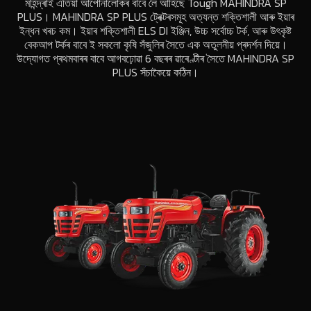
মহিন্দ্ৰাই এতিয়া আপোনালোকৰ বাবে লৈ আহিছে Tough MAHINDRA SP
PLUS। MAHINDRA SP PLUS ট্ৰেক্টৰসমূহ অত্যন্ত শক্তিশালী আৰু ইয়াৰ
ইন্ধন খৰচ কম। ইয়াৰ শক্তিশালী ELS DI ইঞ্জিন, উচ্চ সৰ্বোচ্চ টৰ্ক, আৰু উৎকৃষ্ট
বেকআপ টৰ্কৰ বাবে ই সকলো কৃষি সঁজুলিৰ সৈতে এক অতুলনীয় প্ৰদৰ্শন দিয়ে।
উদ্যোগত প্ৰথমবাৰৰ বাবে আগবঢ়োৱা 6 বছৰৰ ৱাৰেণ্টীৰ সৈতে MAHINDRA SP
PLUS সঁচাকৈয়ে কঠিন।