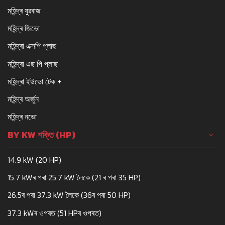
মহিন্দ্ৰ যুৱৰাজ
মহিন্দ্ৰ জিভো
মহিন্দ্ৰা এক্সপি প্লাছ
মহিন্দ্ৰা এছ পি প্লাছ
মহিন্দ্ৰা ইউভো টেক +
মহিন্দ্ৰ অৰ্জুন
মহিন্দ্ৰ নভো
BY KW শক্তি (HP)
14.9 kW (20 HP)
15.7 kWৰ পৰা 25.7 kW লৈকে (21 ৰ পৰা 35 HP)
26.5ৰ পৰা 37.3 kW লৈকে (36ৰ পৰা 50 HP)
37.3 kWৰ ওপৰত (51 HPৰ ওপৰত)