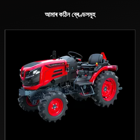
আমাৰ কঠিন ব্ৰেণ্ডসমূহ