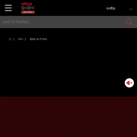
অসমীয়া
গৃহ
ট্ৰেক্টৰ
মহিন্দ্ৰা এছ পি প্লাছ