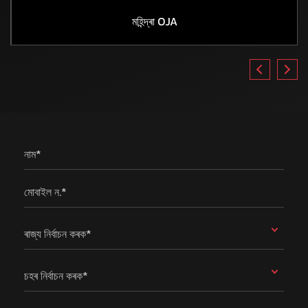
মহিন্দ্ৰা OJA
নাম*
মোবাইল ন.*
ৰাজ্য নিৰ্বাচন কৰক*
চহৰ নিৰ্বাচন কৰক*