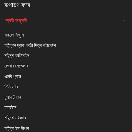
ৰূপায়ণ কৰে
শ্ৰেণী অনুসৰি
সকলো সঁজুলি
মহিন্দ্ৰাৰ দ্বাৰা ধৰতী মিত্ৰ ৰ'টাভেটৰ
মহিন্দ্ৰা কাল্টিভেটৰ
লেজাৰ লেভেলাৰ
এমবি প্লাউ
মিনিভেটৰ
চুপাৰ চীডাৰ
হাৰ্ভেষ্টাৰ
মহিন্দ্ৰা থ্ৰেছাৰ
মহিন্দ্ৰা ষ্ট্ৰ' ৰীপাৰ