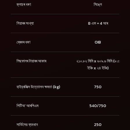
ক্লাচৰ ধৰণ
সিঙ্লে
গিয়াৰৰ সংখ্যা
8 এফ + 4 আৰ
ব্ৰেকৰ ধৰণ
OIB
পিছফালৰ টায়াৰৰ আকাৰ
২১০.৮২ মিমি x ৬০৯.৬ মিমি (৮.৩
ইঞ্চি x ২৪ ইঞ্চি)
হাইড্ৰলিক্স উত্তোলন ক্ষমতা (kg)
750
পিটিঅ’ আৰপিএম
540/750
সার্ভিসের ব্যবধান
250