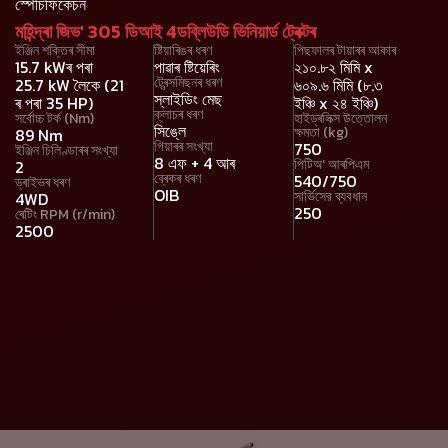
স্পেচিফিকেচন
মহিন্দ্ৰা জিভ' 305 ডিআই 4ডব্লিউডি ভিনিয়াৰ্ড ট্ৰেক্টৰ
ইঞ্জিন শক্তিৰ সীমা
ষ্টিয়াৰিঙৰ ধৰণ
পিছফালৰ টায়াৰৰ আকাৰ
15.7 kWৰ পৰা
পাৱাৰ ষ্টিয়েৰিং
২১০.৮২ মিমি x
ট্ৰেন্সমিছনৰ ধৰণ
25.7 kW লৈকে (21
৬০৯.৬ মিমি (৮.৩
স্লাইডিং মেছ
ৰ পৰা 35 HP)
ইঞ্চি x ২৪ ইঞ্চি)
ক্লাচৰ ধৰণ
সৰ্বোচ্চ টৰ্ক (Nm)
হাইড্ৰলিক্স উত্তোলন
সিঙ্লে
ক্ষমতা (kg)
89 Nm
গিয়াৰৰ সংখ্যা
750
ইঞ্জিন চিলিণ্ডাৰৰ সংখ্যা
8 এফ + 4 আৰ
পিটিঅ’ আৰপিএম
2
ব্ৰেকৰ ধৰণ
540/750
ড্ৰাইভৰ ধৰণ
OIB
সার্ভিসের ব্যবধান
4WD
250
ৰেটিং RPM (r/min)
2500