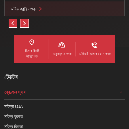
অধিক জানি লওক
ডিলাৰ বিচাৰি
অনুসন্ধান কৰক
এতিয়াই আমাক ফোন কৰক
উলিয়াওক
ট্ৰেক্টৰ
ব্ৰেণ্ডৰ দ্বাৰা
মহিন্দ্ৰা OJA
মহিন্দ্ৰ যুৱৰাজ
মহিন্দ্ৰ জিভো