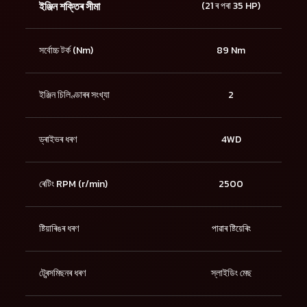
ইঞ্জিন শক্তিৰ সীমা
(21 ৰ পৰা 35 HP)
সৰ্বোচ্চ টৰ্ক (Nm)
89 Nm
ইঞ্জিন চিলিণ্ডাৰৰ সংখ্যা
2
ড্ৰাইভৰ ধৰণ
4WD
ৰেটিং RPM (r/min)
2500
ষ্টিয়াৰিঙৰ ধৰণ
পাৱাৰ ষ্টিয়েৰিং
ট্ৰেন্সমিছনৰ ধৰণ
স্লাইডিং মেছ