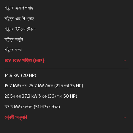
মহিন্দ্ৰা এক্সপি প্লাছ
মহিন্দ্ৰা এছ পি প্লাছ
মহিন্দ্ৰা ইউভো টেক +
মহিন্দ্ৰ অৰ্জুন
মহিন্দ্ৰ নভো
BY KW শক্তি (HP)
14.9 kW (20 HP)
15.7 kWৰ পৰা 25.7 kW লৈকে (21 ৰ পৰা 35 HP)
26.5ৰ পৰা 37.3 kW লৈকে (36ৰ পৰা 50 HP)
37.3 kWৰ ওপৰত (51 HPৰ ওপৰত)
শ্ৰেণী অনুসৰি