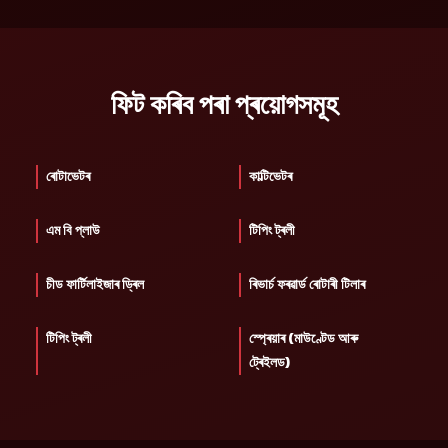
ফিট কৰিব পৰা প্ৰয়োগসমূহ
ৰোটাভেটৰ
কাল্টিভেটৰ
এম বি প্লাউ
টিপিং ট্ৰলী
চীড ফাৰ্টিলাইজাৰ ড্ৰিল
ৰিভাৰ্চ ফৰৱাৰ্ড ৰোটাৰী টিলাৰ
টিপিং ট্ৰলী
স্প্ৰেয়াৰ (মাউণ্টেড আৰু
ট্ৰেইলড)