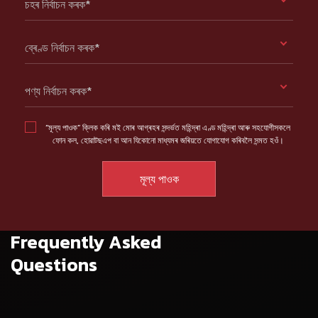
চহৰ নিৰ্বাচন কৰক*
ব্ৰেণ্ড নিৰ্বাচন কৰক*
পণ্য নিৰ্বাচন কৰক*
“মূল্য পাওক” ক্লিক কৰি মই মোৰ আগ্ৰহৰ সন্দৰ্ভত মহিন্দ্ৰা এণ্ড মহিন্দ্ৰা আৰু সহযোগীসকলে
ফোন কল, হোৱাটছএপ বা আন যিকোনো মাধ্যমৰ জৰিয়তে যোগাযোগ কৰিবলৈ সন্মত হওঁ।
Frequently Asked
Questions