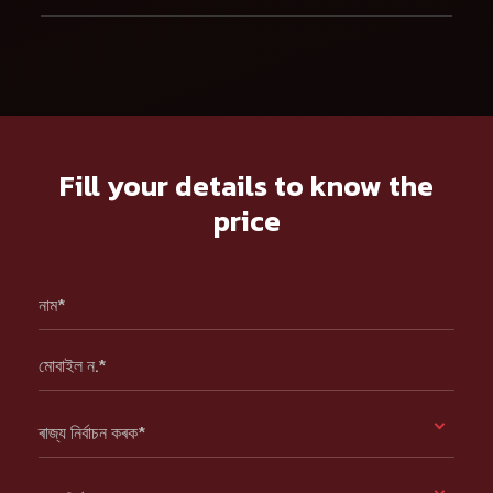
Fill your details to know the
price
নাম*
মোবাইল ন.*
ৰাজ্য নিৰ্বাচন কৰক*