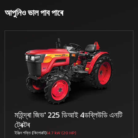
আপুনিও ভাল পাব পাৰে
মহিন্দ্ৰা জিভ' 225 ডিআই 4ডব্লিউডি এনটি
ট্ৰেক্টৰ
ইঞ্জিন শক্তি (কিলোৱাট)
14.7 kW (20 HP)