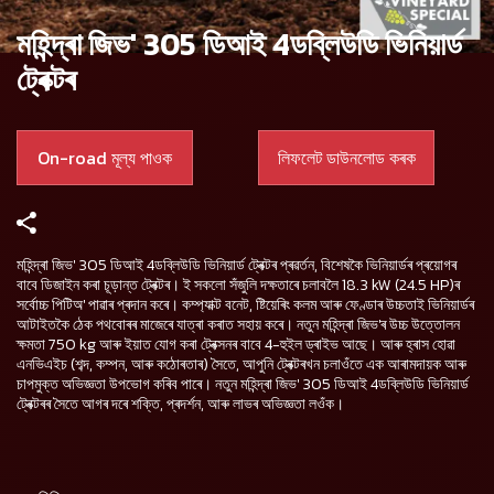
মহিন্দ্ৰা জিভ' 305 ডিআই 4ডব্লিউডি ভিনিয়াৰ্ড
ট্ৰেক্টৰ
On-road মূল্য পাওক
লিফলেট ডাউনলোড কৰক
মহিন্দ্ৰা জিভ' 305 ডিআই 4ডব্লিউডি ভিনিয়াৰ্ড ট্ৰেক্টৰ প্ৰৱৰ্তন, বিশেষকৈ ভিনিয়াৰ্ডৰ প্ৰয়োগৰ
বাবে ডিজাইন কৰা চূড়ান্ত ট্ৰেক্টৰ। ই সকলো সঁজুলি দক্ষতাৰে চলাবলৈ 18.3 kW (24.5 HP)ৰ
সৰ্বোচ্চ পিটিঅ' পাৱাৰ প্ৰদান কৰে। কম্প্যাক্ট বনেট, ষ্টিয়েৰিং কলম আৰু ফেণ্ডাৰ উচ্চতাই ভিনিয়াৰ্ডৰ
আটাইতকৈ ঠেক পথবোৰৰ মাজেৰে যাত্ৰা কৰাত সহায় কৰে। নতুন মহিন্দ্ৰা জিভ'ৰ উচ্চ উত্তোলন
ক্ষমতা 750 kg আৰু ইয়াত যোগ কৰা ট্ৰেক্সনৰ বাবে 4-হুইল ড্ৰাইভ আছে। আৰু হ্ৰাস হোৱা
এনভিএইচ (শব্দ, কম্পন, আৰু কঠোৰতাৰ) সৈতে, আপুনি ট্ৰেক্টৰখন চলাওঁতে এক আৰামদায়ক আৰু
চাপমুক্ত অভিজ্ঞতা উপভোগ কৰিব পাৰে। নতুন মহিন্দ্ৰা জিভ' 305 ডিআই 4ডব্লিউডি ভিনিয়াৰ্ড
ট্ৰেক্টৰৰ সৈতে আগৰ দৰে শক্তি, প্ৰদৰ্শন, আৰু লাভৰ অভিজ্ঞতা লওঁক।