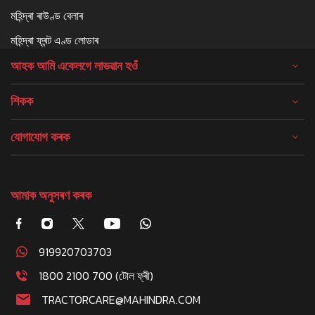
মহিন্দ্ৰা ৰাউণ্ড বেলাৰ
মহিন্দ্ৰা ফ্ৰন্ট এণ্ড লোডাৰ
আহক আমি একেলগে লাভৱান হওঁ
শিকক
যোগাযোগ কৰক
আমাক অনুসৰণ কৰক
919920703703
1800 2100 700 (টোল ফ্ৰী)
TRACTORCARE@MAHINDRA.COM