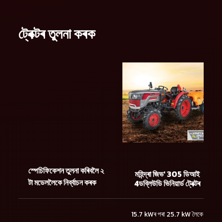
ট্ৰেক্টৰ তুলনা কৰক
স্পেচিফিকেশন তুলনা কৰিবলৈ ২
মহিন্দ্ৰা জিভ' 305 ডিআই
টা মডেললৈকে নিৰ্ব্বাচন কৰক
4ডব্লিউডি ভিনিয়াৰ্ড ট্ৰেক্টৰ
15.7 kWৰ পৰা 25.7 kW লৈকে