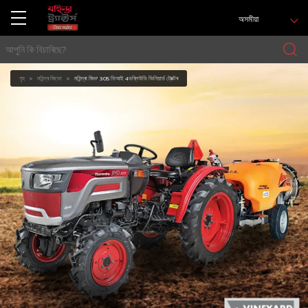
অসমীয়া
গৃহ
মহিন্দ্ৰ জিভো
মহিন্দ্ৰা জিভ' 305 ডিআই 4ডব্লিউডি ভিনিয়াৰ্ড ট্ৰেক্টৰ