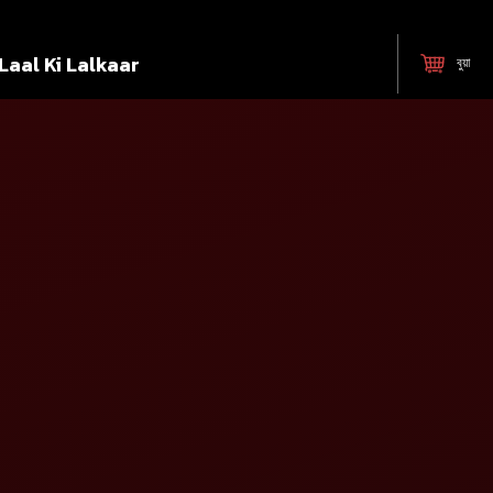
Laal Ki Lalkaar
বুয়া
ৰাজ্য নিৰ্বাচন কৰক*
চহ