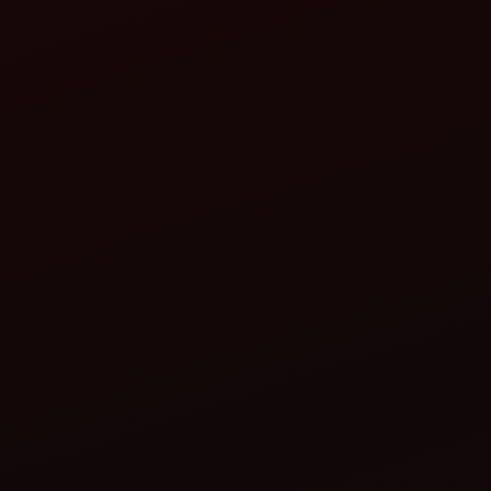
ia
hectare holds