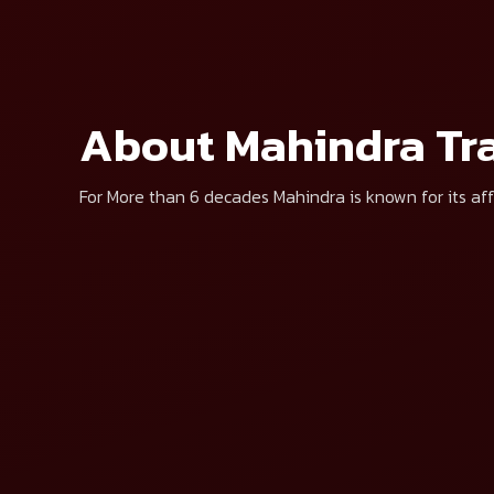
ব্ৰেণ্ড নিৰ্বাচন কৰক*
পণ্য নিৰ্বাচন কৰক*
“মূল্য পাওক” ক্লিক কৰি 
About Mahindra Tra
For More than 6 decades Mahindra is known for its aff