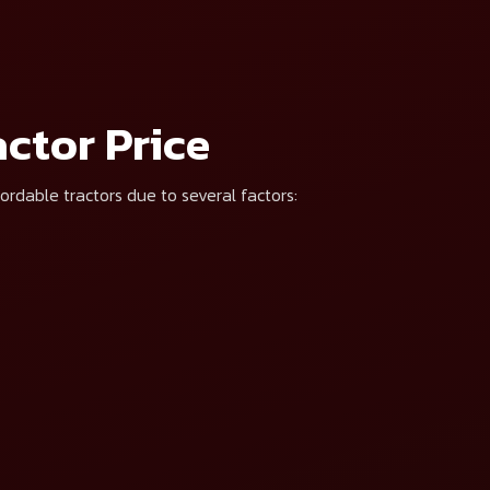
মই মোৰ আগ্ৰহৰ সন্দৰ্ভত মহিন্দ্ৰা এণ্ড মহিন্দ্ৰা আৰু সহযোগীসকলে ফোন কল, হোৱাটছএপ বা আন যিকোনো মাধ্যমৰ জৰি
ctor Price
ordable tractors due to several factors: