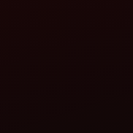
May 29, 2024
Top 5 Mahindra Tractors under 50 HP in Ind
In the dynamic world of Indian agriculture, where every 
Read more