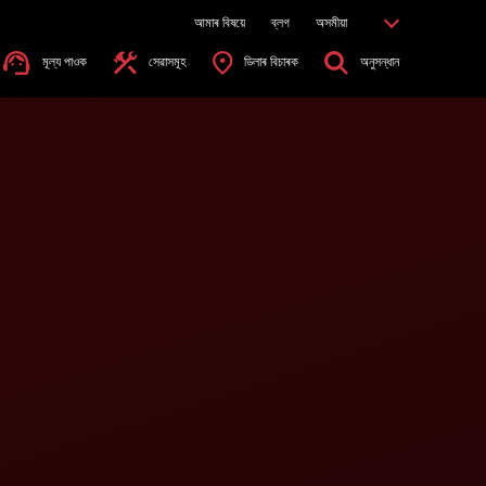
আমাৰ বিষয়ে
ব্লগ
অসমীয়া
মূল্য পাওক
সেৱাসমূহ
ডিলাৰ বিচাৰক
অনুসন্ধান
ৰ নিৰ্বাচন কৰক*