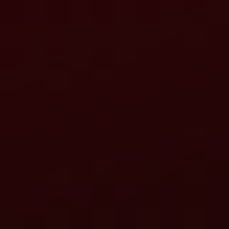
য়তে যোগাযোগ কৰিবলৈ সন্মত হওঁ।