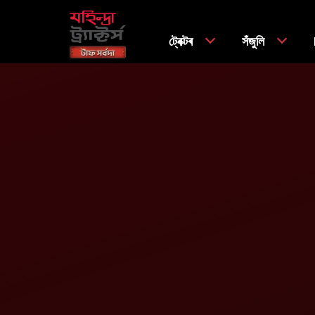
ট্ৰেক্টৰ
সঁজুলি
গৃহ
Tractors
Tractor Prices
নাম*
মোবাইল ন.*