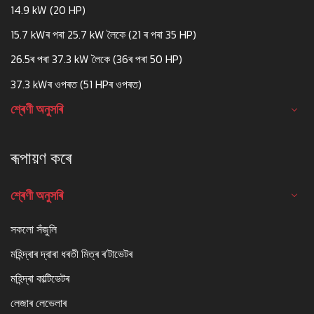
14.9 kW (20 HP)
15.7 kWৰ পৰা 25.7 kW লৈকে (21 ৰ পৰা 35 HP)
26.5ৰ পৰা 37.3 kW লৈকে (36ৰ পৰা 50 HP)
37.3 kWৰ ওপৰত (51 HPৰ ওপৰত)
শ্ৰেণী অনুসৰি
ৰূপায়ণ কৰে
শ্ৰেণী অনুসৰি
সকলো সঁজুলি
মহিন্দ্ৰাৰ দ্বাৰা ধৰতী মিত্ৰ ৰ'টাভেটৰ
মহিন্দ্ৰা কাল্টিভেটৰ
লেজাৰ লেভেলাৰ