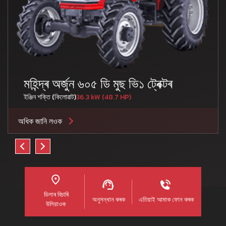
মহিন্দ্ৰ অৰ্জুন ৬০৫ ডি মুছ ভি১ ট্ৰেক্টৰ
ইঞ্জিন শক্তি (কিলোৱাট)
36.3 kW (48.7 HP)
অধিক জানি লওক
ডিলাৰ বিচাৰি
অনুসন্ধান কৰক
এতিয়াই আমাক ফোন কৰক
উলিয়াওক