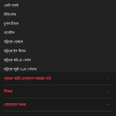
এমবি প্লাউ
মিনিভেটৰ
চুপাৰ চীডাৰ
হাৰ্ভেষ্টাৰ
মহিন্দ্ৰা থ্ৰেছাৰ
মহিন্দ্ৰা ষ্ট্ৰ' ৰীপাৰ
মহিন্দ্ৰা ৰাউণ্ড বেলাৰ
মহিন্দ্ৰা ফ্ৰন্ট এণ্ড লোডাৰ
আহক আমি একেলগে লাভৱান হওঁ
শিকক
যোগাযোগ কৰক