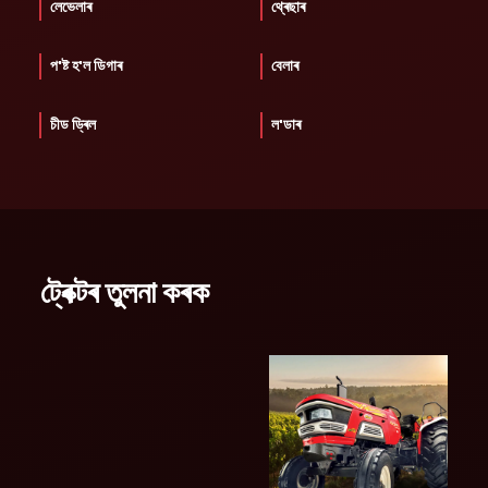
লেভেলাৰ
থ্ৰেছাৰ
প'ষ্ট হ'ল ডিগাৰ
বেলাৰ
চীড ড্ৰিল
ল'ডাৰ
ট্ৰেক্টৰ তুলনা কৰক