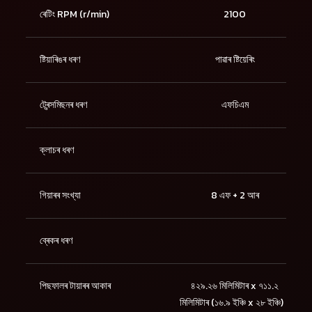
ৰেটিং RPM (r/min)
2100
ষ্টিয়াৰিঙৰ ধৰণ
পাৱাৰ ষ্টিয়েৰিং
ট্ৰেন্সমিছনৰ ধৰণ
এফচিএম
ক্লাচৰ ধৰণ
গিয়াৰৰ সংখ্যা
8 এফ + 2 আৰ
ব্ৰেকৰ ধৰণ
পিছফালৰ টায়াৰৰ আকাৰ
৪২৯.২৬ মিলিমিটাৰ x ৭১১.২
মিলিমিটাৰ (১৬.৯ ইঞ্চি x ২৮ ইঞ্চি)।