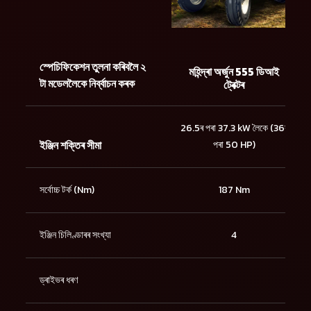
স্পেচিফিকেশন তুলনা কৰিবলৈ ২
মহিন্দ্ৰা অৰ্জুন 555 ডিআই
টা মডেললৈকে নিৰ্ব্বাচন কৰক
ট্ৰেক্টৰ
26.5ৰ পৰা 37.3 kW লৈকে (36ৰ
ইঞ্জিন শক্তিৰ সীমা
পৰা 50 HP)
সৰ্বোচ্চ টৰ্ক (Nm)
187 Nm
ইঞ্জিন চিলিণ্ডাৰৰ সংখ্যা
4
ড্ৰাইভৰ ধৰণ