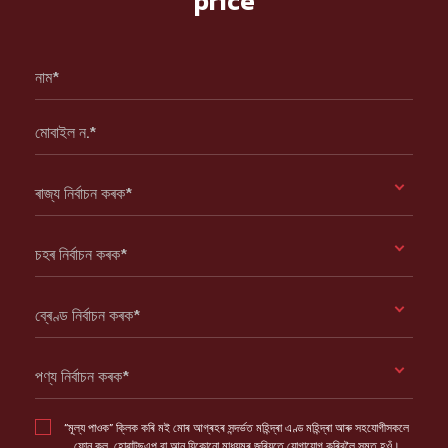
price
নাম*
মোবাইল ন.*
ৰাজ্য নিৰ্বাচন কৰক*
চহৰ নিৰ্বাচন কৰক*
ব্ৰেণ্ড নিৰ্বাচন কৰক*
পণ্য নিৰ্বাচন কৰক*
“মূল্য পাওক” ক্লিক কৰি মই মোৰ আগ্ৰহৰ সন্দৰ্ভত মহিন্দ্ৰা এণ্ড মহিন্দ্ৰা আৰু সহযোগীসকলে
ফোন কল, হোৱাটছএপ বা আন যিকোনো মাধ্যমৰ জৰিয়তে যোগাযোগ কৰিবলৈ সন্মত হওঁ।