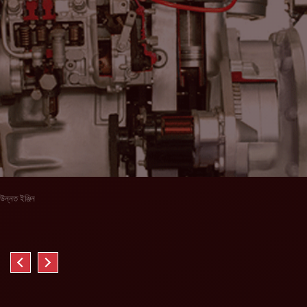
উন্নত ইঞ্জিন