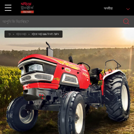
অসমীয়া
গৃহ
মহিন্দ্ৰ অৰ্জুন
মহিন্দ্ৰা অৰ্জুন 555 ডিআই ট্ৰেক্টৰ