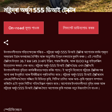
মহিন্দ্ৰা অৰ্জুন 555 ডিআই ট্ৰেক্টৰ
On-road মূল্য পাওক
লিফলেট ডাউনলোড কৰক
উৎপাদনশীলতাৰ শক্তিক্ষেত্ৰৰ পৰিচয় - মহিন্দ্ৰা অৰ্জুন 555 ডিআই ট্ৰেক্টৰ! আপোনাৰ ফাৰ্মৰ প্ৰকৃত
সম্ভাৱনা ইয়াৰ অপৰাজেয় বৈশিষ্ট্য আৰু অতুলনীয় ইন্ধন দক্ষতাৰে মুকলি কৰক। এই শেহতীয়া
ট্ৰেক্টৰে উন্নত 36.7 kW (49.3 HP) ইঞ্জিন, পাৱাৰ ষ্টিয়েৰিং, আৰু 1800 kg হাইড্ৰ'লিক্স
উত্তোলন ক্ষমতা পেক কৰে। মহিন্দ্ৰা অৰ্জুন 555 ডিআই ট্ৰেক্টৰ হৈছে এখন ট্ৰেক্টৰ যি
উৎপাদনশীলতা বৃদ্ধিত কাৰ্যকৰীভাৱে সহায় কৰিব পাৰে। ই আপুনি যিকোনো মহিন্দ্ৰা ট্ৰেক্টৰৰ পৰা
আশা কৰা উৎকৃষ্টতা আৰু দীৰ্ঘজীৱনো প্ৰতিফলিত কৰে। মহিন্দ্ৰা অৰ্জুন 555 ডিআই ট্ৰেক্টৰবোৰ
এমএছপিটিঅ'ৰ সৈতে সজ্জিত যি বিভিন্ন কৃষি, পিটিঅ' চালিত আৰু অনা-কৃষি প্ৰয়োগ সম্পাদন
কৰিবলৈ 4 টা পৃথক পিটিঅ' গতিৰ বিকল্প প্ৰদান কৰে। আপোনাৰ উৎপাদনশীলতা বৃদ্ধি কৰক আৰু
মহিন্দ্ৰা অৰ্জুন 555 ডিআই ট্ৰেক্টৰৰ সৈতে আপোনাৰ কৃষি পথাৰক নতুন উচ্চতালৈ লৈ যাওক।
স্পেচিফিকেচন