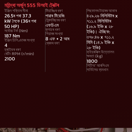
মহিন্দ্ৰা অৰ্জুন 555 ডিআই ট্ৰেক্টৰ
ইঞ্জিন শক্তিৰ সীমা
ষ্টিয়াৰিঙৰ ধৰণ
পিছফালৰ টায়াৰৰ আকাৰ
26.5ৰ পৰা 37.3
পাৱাৰ ষ্টিয়েৰিং
৪২৯.২৬ মিলিমিটাৰ x
ট্ৰেন্সমিছনৰ ধৰণ
kW লৈকে (36ৰ পৰা
৭১১.২ মিলিমিটাৰ
এফচিএম
50 HP)
(১৬.৯ ইঞ্চি x ২৮
ক্লাচৰ ধৰণ
সৰ্বোচ্চ টৰ্ক (Nm)
ইঞ্চি)। ঐচ্ছিক:
গিয়াৰৰ সংখ্যা
187 Nm
৩৭৮.৪৬ x ৭১১.২
8 এফ + 2 আৰ
ইঞ্জিন চিলিণ্ডাৰৰ সংখ্যা
মিমি (১৪.৯ ইঞ্চি x
ব্ৰেকৰ ধৰণ
4
২৮ ইঞ্চি)
ড্ৰাইভৰ ধৰণ
হাইড্ৰলিক্স উত্তোলন
ৰেটিং RPM (r/min)
ক্ষমতা (kg)
2100
1800
পিটিঅ’ আৰপিএম
সার্ভিসের ব্যবধান