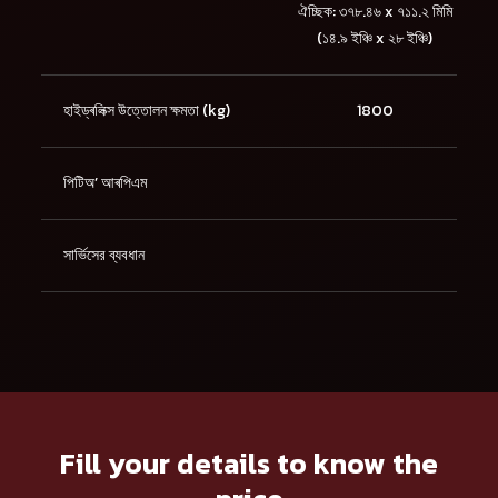
ঐচ্ছিক: ৩৭৮.৪৬ x ৭১১.২ মিমি
(১৪.৯ ইঞ্চি x ২৮ ইঞ্চি)
হাইড্ৰলিক্স উত্তোলন ক্ষমতা (kg)
1800
পিটিঅ’ আৰপিএম
সার্ভিসের ব্যবধান
Fill your details to know the