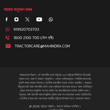
আমাক অনুসৰণ কৰক
919920703703
1800 2100 700 (টোল ফ্ৰী)
TRACTORCARE@MAHINDRA.COM
দায়বদ্ধতাৰ বিৱৰণ: এই সামগ্ৰীৰ তথ্য মহিন্দ্ৰা এণ্ড মহিন্দ্ৰা লিমিটেড ইণ্ডিয়াই
প্ৰদান কৰে, আৰু ই সাধাৰণ প্ৰকৃতিৰ। ওপৰত তালিকাভুক্ত স্পেচিফিকেচনবোৰ,
মুকলি কৰাৰ সময়ত উপলব্ধ শেহতীয়া সামগ্ৰীৰ তথ্যৰ ওপৰত আধাৰিত। ব্যৱহৃত
কিছুমান ছবি আৰু সামগ্ৰীৰ ফটো কেৱল দৃষ্টান্তৰ উদ্দেশ্যৰ বাবেহে আৰু অতিৰিক্ত
ব্যয়ত উপলব্ধ বৈকল্পিক সংলগ্ন কৰিব পৰা সামগ্ৰীবোৰো ফটোত থাকিব পাৰে।
অনুগ্ৰহ কৰি সামগ্ৰী আৰু বৈকল্পিক সুবিধা আৰু সংলগ্নবোৰৰ ওপৰত আটাইতকৈ
শেহতীয়া তথ্যৰ বাবে আপোনাৰ স্থানীয় মহিন্দ্ৰা ডিলাৰৰ সৈতে যোগাযোগ কৰক।
© 2026 মহিন্দ্ৰা ট্ৰেক্টৰ। সকলো অধিকাৰ সংৰক্ষিত।