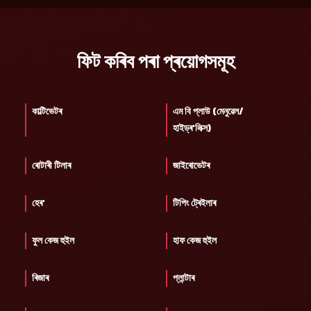
ফিট কৰিব পৰা প্ৰয়োগসমূহ
কাল্টিভেটৰ
এম বি প্লাউ (মেনুৱেল/
হাইড্ৰ'লিক্স)
ৰোটাৰী টিলাৰ
জাইৰোভেটৰ
হেৰ'
টিপিং ট্ৰেইলাৰ
ফুল কেজ হুইল
হাফ কেজ হুইল
ৰিজাৰ
প্লান্টাৰ