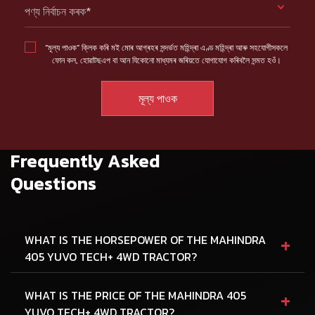
পণ্য নিৰ্বাচন কৰক*
“মূল্য পাওক” ক্লিক কৰি মই মোৰ আগ্ৰহৰ সন্দৰ্ভত মহিন্দ্ৰা এণ্ড মহিন্দ্ৰা আৰু সহযোগীসকলে
ফোন কল, হোৱাটছএপ বা আন যিকোনো মাধ্যমৰ জৰিয়তে যোগাযোগ কৰিবলৈ সন্মত হওঁ।
Frequently Asked
Questions
+
WHAT IS THE HORSEPOWER OF THE MAHINDRA
405 YUVO TECH+ 4WD TRACTOR?
+
WHAT IS THE PRICE OF THE MAHINDRA 405
YUVO TECH+ 4WD TRACTOR?