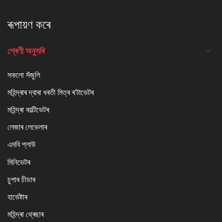
ৰূপায়ণ কৰে
শ্ৰেণী অনুসৰি
সকলো সঁজুলি
মহিন্দ্ৰাৰ দ্বাৰা ধৰতী মিত্ৰ ৰ'টাভেটৰ
মহিন্দ্ৰা কাল্টিভেটৰ
লেজাৰ লেভেলাৰ
এমবি প্লাউ
মিনিভেটৰ
চুপাৰ চীডাৰ
হাৰ্ভেষ্টাৰ
মহিন্দ্ৰা থ্ৰেছাৰ