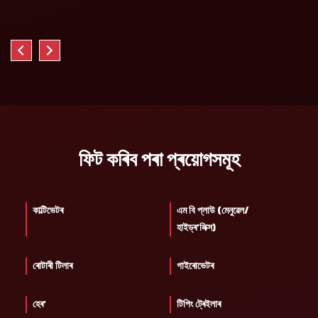
ফিট কৰিব পৰা প্ৰয়োগসমূহ
কাল্টিভেটৰ
এম বি প্লাউ (মেনুৱেল/
হাইড্ৰ'লিক্স)
ৰোটাৰী টিলাৰ
গাইৰোভেটৰ
হেৰ'
টিপিং ট্ৰেইলাৰ