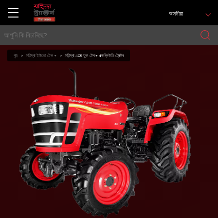
অসমীয়া
গৃহ
মহিন্দ্ৰা ইউভো টেক +
মহিন্দ্ৰা 405 য়ুভ' টেক+ 4ডব্লিউডি ট্ৰেক্টৰ