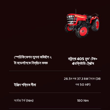
স্পেচিফিকেশন তুলনা কৰিবলৈ ২
মহিন্দ্ৰা 405 য়ুভ' টেক+
টা মডেললৈকে নিৰ্ব্বাচন কৰক
4ডব্লিউডি ট্ৰেক্টৰ
26.5ৰ পৰা 37.3 kW লৈকে (36ৰ
ইঞ্জিন শক্তিৰ সীমা
পৰা 50 HP)
সৰ্বোচ্চ টৰ্ক (Nm)
180 Nm