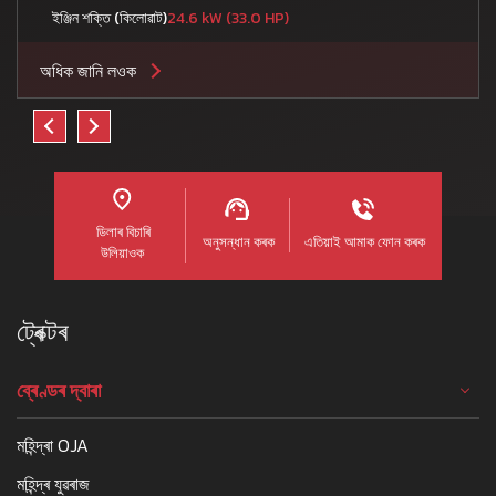
ইঞ্জিন শক্তি (কিলোৱাট)
24.6 kW (33.0 HP)
অধিক জানি লওক
ডিলাৰ বিচাৰি
অনুসন্ধান কৰক
এতিয়াই আমাক ফোন কৰক
উলিয়াওক
ট্ৰেক্টৰ
ব্ৰেণ্ডৰ দ্বাৰা
মহিন্দ্ৰা OJA
মহিন্দ্ৰ যুৱৰাজ