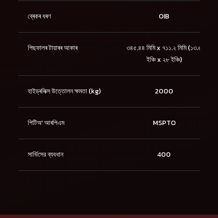
ব্ৰেকৰ ধৰণ
OIB
পিছফালৰ টায়াৰৰ আকাৰ
৩৪৫.৪৪ মিমি x ৭১১.২ মিমি (১৩.৬
ইঞ্চি x ২৮ ইঞ্চি)
হাইড্ৰলিক্স উত্তোলন ক্ষমতা (kg)
2000
পিটিঅ’ আৰপিএম
MSPTO
সার্ভিসের ব্যবধান
400