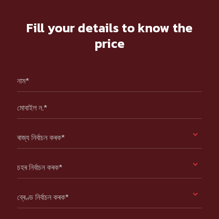
Fill your details to know the
price
নাম*
মোবাইল ন.*
ৰাজ্য নিৰ্বাচন কৰক*
চহৰ নিৰ্বাচন কৰক*
ব্ৰেণ্ড নিৰ্বাচন কৰক*