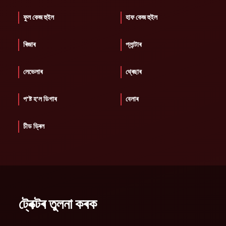
ফুল কেজ হুইল
হাফ কেজ হুইল
ৰিজাৰ
প্লান্টাৰ
লেভেলাৰ
থ্ৰেছাৰ
প'ষ্ট হ'ল ডিগাৰ
বেলাৰ
চীড ড্ৰিল
ট্ৰেক্টৰ তুলনা কৰক