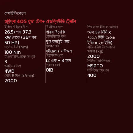
স্পেচিফিকেচন
মহিন্দ্ৰা 405 য়ুভ' টেক+ 4ডব্লিউডি ট্ৰেক্টৰ
ইঞ্জিন শক্তিৰ সীমা
ষ্টিয়াৰিঙৰ ধৰণ
পিছফালৰ টায়াৰৰ আকাৰ
26.5ৰ পৰা 37.3
পাৱাৰ ষ্টিয়েৰিং
৩৪৫.৪৪ মিমি x
ট্ৰেন্সমিছনৰ ধৰণ
kW লৈকে (36ৰ পৰা
৭১১.২ মিমি (১৩.৬
ফুল কনষ্টেন্ট মেছ
50 HP)
ইঞ্চি x ২৮ ইঞ্চি)
ক্লাচৰ ধৰণ
সৰ্বোচ্চ টৰ্ক (Nm)
হাইড্ৰলিক্স উত্তোলন
ষইঙ্লে / ডউঅল
ক্ষমতা (kg)
180 Nm
গিয়াৰৰ সংখ্যা
2000
ইঞ্জিন চিলিণ্ডাৰৰ সংখ্যা
12 এফ + 3 আৰ
পিটিঅ’ আৰপিএম
3
ব্ৰেকৰ ধৰণ
MSPTO
ড্ৰাইভৰ ধৰণ
OIB
সার্ভিসের ব্যবধান
4WD
400
ৰেটিং RPM (r/min)
2000