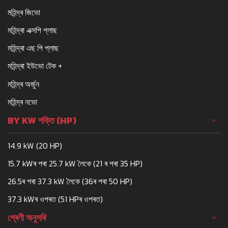
মহিন্দ্ৰ জিভো
মহিন্দ্ৰা এক্সপি প্লাছ
মহিন্দ্ৰা এছ পি প্লাছ
মহিন্দ্ৰা ইউভো টেক +
মহিন্দ্ৰ অৰ্জুন
মহিন্দ্ৰ নভো
BY KW শক্তি (HP)
14.9 kW (20 HP)
15.7 kWৰ পৰা 25.7 kW লৈকে (21 ৰ পৰা 35 HP)
26.5ৰ পৰা 37.3 kW লৈকে (36ৰ পৰা 50 HP)
37.3 kWৰ ওপৰত (51 HPৰ ওপৰত)
শ্ৰেণী অনুসৰি