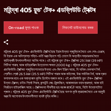
মহিন্দ্ৰা 405 য়ুভ' টেক+ 4ডব্লিউডি ট্ৰেক্টৰ
On-road মূল্য পাওক
লিফলেট ডাউনলোড কৰক
মহিন্দ্ৰা 405 য়ুভ' টেক+ 4ডব্লিউডি ট্ৰেক্টৰ হৈছে ইয়াৰ উন্নত প্ৰযুক্তিৰ সৈতে এক গেম-চেঞ্জাৰ,
যি ইয়াক এক অবিশ্বাস্য শক্তি-ভৰ্তি যন্ত্ৰ হিচাপে গঢ়ি তোলে যি অন্তহীন সম্ভাৱনাৰ সৈতে
ব্যতিক্ৰমী উৎপাদনশীলতা আনিব পাৰে। এই মহিন্দ্ৰা য়ুভ' টেক+ ট্ৰেক্টৰত 29.1 kW (39 HP)
পিটিঅ' পাৱাৰ, আৰু হাইড্ৰ'লিক্স উত্তোলন ক্ষমতা 2000 kg। মহিন্দ্ৰা 405 য়ুভ' টেক+
4ডব্লিউডি ট্ৰেক্টৰত প্ৰযুক্তিগতভাৱে উন্নত এম-জিপ ইঞ্জিন আছে, যি অধিক বেকআপ টৰ্ক,
শ্ৰেণীত শ্ৰেষ্ঠ 26.5 kW (35.5 HP) পিটিঅ' পাৱাৰ আৰু মাইলেজ, উচ্চ সৰ্বাধিক টৰ্ক, আৰু দ্ৰুত
ফলাফলৰ বাবে এক সমান্তৰাল কুলিং চিস্টেম প্ৰদান কৰে। এই 4ডব্লিউডি য়ুভ' টেক+ ট্ৰেক্টৰত
উন্নত ট্ৰেক্সন, চাইড শ্বিফ্ট গিয়াৰ, কন্সটেন্ট মেছ ট্ৰেন্সমিচন, আৰামদায়ক বহাৰ ব্যৱস্থা, আৰু হাই
প্ৰিচিচন হাইড্ৰ'লিক্স আছে। ট্ৰেক্টৰখনত দীঘলীয়া ছয় বছৰৰ ৱাৰেণ্টি আছে, যিটো উদ্যোগটোত
প্ৰথম। মহিন্দ্ৰা 405 য়ুভ' টেক+ 4ডব্লিউডি ট্ৰেক্টৰ হৈছে অগণন কৃষি ব্যৱহাৰৰ সৈতে এক বহুমুখী
যন্ত্ৰ যি আপোনাৰ উৎপাদনশীলতা যথেষ্ট বৃদ্ধি কৰিব।