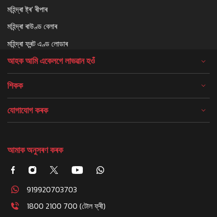
মহিন্দ্ৰা ষ্ট্ৰ' ৰীপাৰ
মহিন্দ্ৰা ৰাউণ্ড বেলাৰ
মহিন্দ্ৰা ফ্ৰন্ট এণ্ড লোডাৰ
আহক আমি একেলগে লাভৱান হওঁ
শিকক
যোগাযোগ কৰক
আমাক অনুসৰণ কৰক
919920703703
1800 2100 700 (টোল ফ্ৰী)