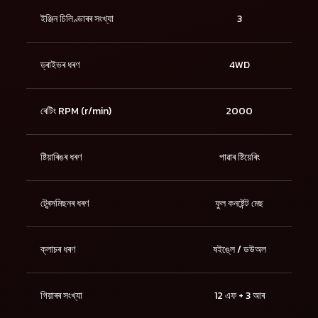
ইঞ্জিন চিলিণ্ডাৰৰ সংখ্যা
3
ড্ৰাইভৰ ধৰণ
4WD
ৰেটিং RPM (r/min)
2000
ষ্টিয়াৰিঙৰ ধৰণ
পাৱাৰ ষ্টিয়েৰিং
ট্ৰেন্সমিছনৰ ধৰণ
ফুল কনষ্টেন্ট মেছ
ক্লাচৰ ধৰণ
ষইঙ্লে / ডউঅল
গিয়াৰৰ সংখ্যা
12 এফ + 3 আৰ