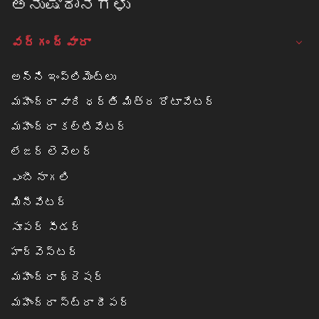
ಅನುಷ್ಠಾನಗಳು
143521
DHANJAL2008@YAHOO.CO.IN
వర్గం ద్వారా
CALL
WHATSAPP
అన్ని ఇంప్లిమెంట్లు
మహీంద్రా వారి ధర్తి మిత్ర రోటావేటర్
A.N. MARKETING
మహీంద్రా కల్టివేటర్
SPARE PARTS
లేజర్ లెవెలర్
KUMSHERVA BY PASS, NEAR IOC PETROL
ఎంబీ నాగలి
PUMP, DIST. MAHARAJGANJ -273164
మినీవేటర్
A.N.M.MAHINDRA@GMAIL.COM
సూపర్ సీడర్
CALL
WHATSAPP
హార్వెస్టర్
మహీంద్రా థ్రెషర్
A.S AUTOMOBILES
మహీంద్రా స్ట్రా రీపర్