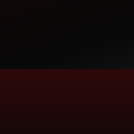
CALL
WHATSAPP
A K MOTOR
TRACTOR DEALERSHIP
HETIMPUR, MAHARAJGANJ, ZAMANIA-
233001
ABHISHEKSINGH3240@GMAIL.COM
CALL
WHATSAPP
WEBSITE
A ONE SERVICE POINT
SPARE PARTS
PUMP ROAD, MAUR MANDI - 151509, DIST
మరింత సమాచారం కోసం మాలో మాకు కాల్ చేయండి
BHATINDA
టోల్ ఫ్రీ నంబర్ :
AONESERVICEPOINT2021@GMAIL.COM