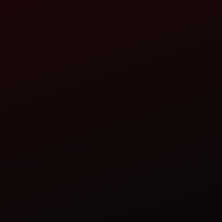
SHREE BALAJI TRACTORS
TRACTOR DEALERSHIP
KATHUMAR ROAD LAXMANGARH,
KATHUMAR ROAD, LAXMANGARH - 321607,
DIST - ALWAR, RAJASTHAN
64BSSHARMA@GMAIL.COM