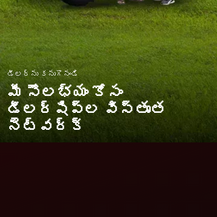
డీలర్ను కనుగొనండి
మీ సౌలభ్యం కోసం
డీలర్షిప్ల
విస్తృత
నెట్వర్క్