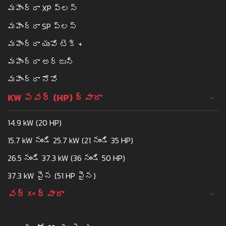
మహీంద్రా XP ప్లస్
ASTRACTORSBANGARPET@GMAIL.COM
మహీంద్రా SP ప్లస్
CALL
WHATSAPP
మహీంద్రా యువో టెక్ +
మహీంద్రా అర్జున్
A S TRACTORS
మహీంద్రా నోవో
TRACTOR DEALERSHIP
KW పవర్ (HP) ద్వారా
GROUND FLOOR NO. 180/5A, KOLAR MAIN
ROAD, BANGARPET - 563114
14.9 kW (20 HP)
MAHESHWARANGAC@GMAIL.COM
15.7 kW నుండి 25.7 kW (21 నుండి 35 HP)
CALL
WHATSAPP
26.5 నుండి 37.3 kW (36 నుండి 50 HP)
37.3 kW పైన (51 HP పైన)
A. G. ENTERPRISES
వర్గం ద్వారా
SPARE PARTS
1, GT ROAD, MANDI, GURUDASPUR, PUNJAB-