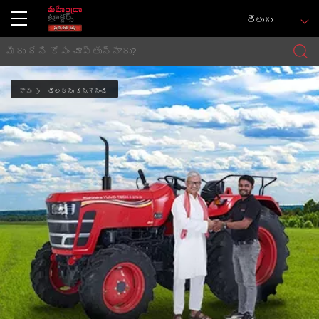
తెలుగు
హోమ్
డీలర్ను కనుగొనండి