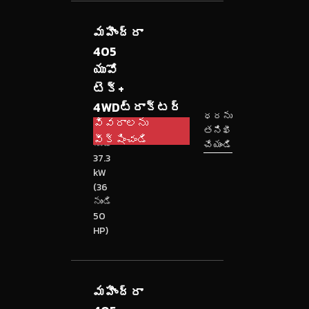
మహీంద్రా
405
యువో
టెక్+
4WDట్రాక్టర్
ధరను
వివరాలను
26.5
తనిఖీ
వీక్షించండి
నుండి
చేయండి
37.3
kW
(36
నుండి
50
HP)
మహీంద్రా