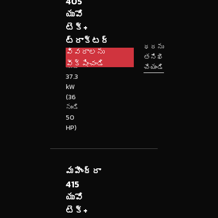
405
యువో
టెక్+
ట్రాక్టర్
ధరను
వివరాలను
26.5
తనిఖీ
వీక్షించండి
నుండి
చేయండి
37.3
kW
(36
నుండి
50
HP)
మహీంద్రా
415
యువో
టెక్+