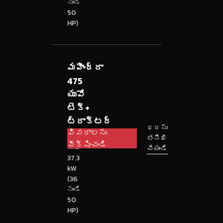
నుండి
50
HP)
మహీంద్రా
475
యువో
టెక్+
ట్రాక్టర్
ధరను
వివరాలను
26.5
తనిఖీ
వీక్షించండి
నుండి
చేయండి
37.3
kW
(36
నుండి
50
HP)