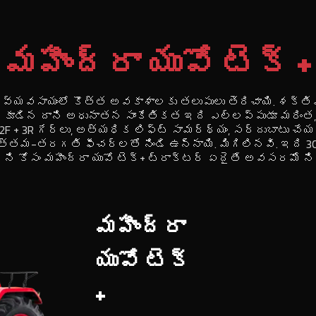
మహీంద్రా యువో టెక్ +
్లు వ్యవసాయంలో కొత్త అవకాశాలకు తలుపులు తెరిచాయి. శక్
 కూడిన దాని అధునాతన సాంకేతికత ఇది ఎల్లప్పుడూ మరింత, వేగ
 12F + 3R గేర్లు, అత్యధిక లిఫ్ట్ సామర్థ్యం, ​​సర్దుబాటు 
త్యుత్తమ-తరగతి ఫీచర్లతో నిండి ఉన్నాయి. మిగిలినవి. ఇది
ని కోసం మహీంద్రా యువో టెక్+ ట్రాక్టర్ ఏదైతే అవసరమో నిర్
మహీంద్రా
యువో టెక్
+