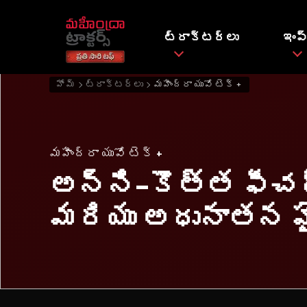
ట్రాక్టర్లు
ఇంప్
హోమ్
ట్రాక్టర్లు
మహీంద్రా యువో టెక్ +
మహీంద్రా యువో టెక్ +
అన్ని-కొత్త ఫీచ
మరియు అధునాతన హై