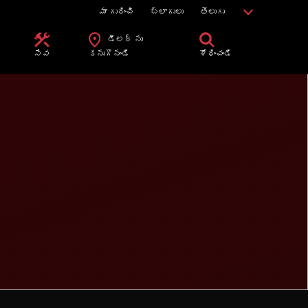
మా గురించి
బ్లాగులు
తెలుగు
డీలర్ ను
సేవ
కనుగొనండి
శోధించండి