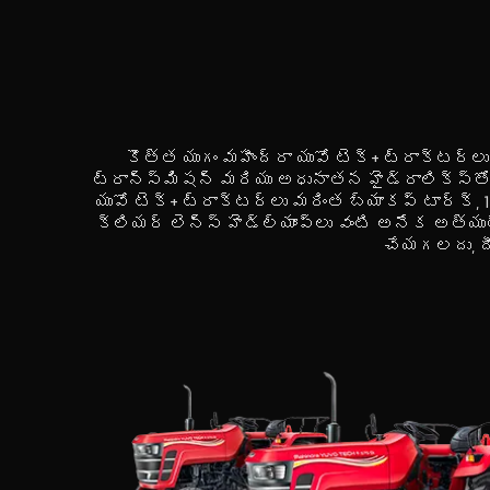
కొత్త యుగం మహీంద్రా యువో టెక్+ ట్రాక్టర
ట్రాన్స్‌మిషన్ మరియు అధునాతన హైడ్రాలిక్స్‌తో
యువో టెక్+ ట్రాక్టర్లు మరింత బ్యాకప్ టార్క్,
క్లియర్ లెన్స్ హెడ్‌ల్యాంప్‌లు వంటి అనేక అ
చేయగలదు, దీ