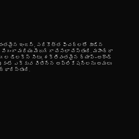
తివంతమైన ఇంజన్, సరికొత్త ఫీచర్‌లతో కూడిన
ంగా మరియు మెరుగ్గా చేసేలా చేస్తుంది. మహీంద్రా
చేయగల డీలక్స్ సీటు, శక్తివంతమైన ర్యాప్-అరౌండ్
 30 కంటే ఎక్కువ విభిన్న అప్లికేషన్‌లను అమలు
ధారిస్తుంది.