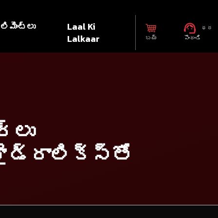
లిమెంట్లు
Laal Ki
ధర
Lalkaar
బయ్
పొందండి
ర్లు
డ్రాలిక్స్‌తో