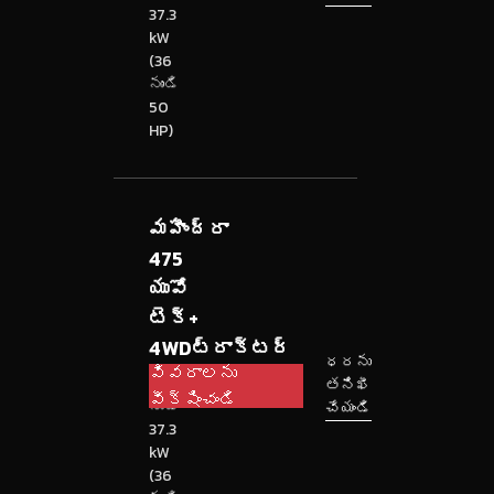
37.3
kW
(36
నుండి
50
HP)
మహీంద్రా
475
యువో
టెక్+
4WDట్రాక్టర్
ధరను
వివరాలను
26.5
తనిఖీ
వీక్షించండి
నుండి
చేయండి
37.3
kW
(36