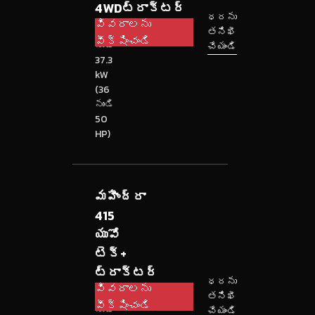
4WDట్రాక్టర్
ధరను
వివరాలను
26.5
తనిఖీ
వీక్షించండి
నుండి
చేయండి
37.3
kW
(36
నుండి
50
HP)
మహీంద్రా
415
యువో
టెక్+
ట్రాక్టర్
ధరను
వివరాలను
26.5
తనిఖీ
వీక్షించండి
నుండి
చేయండి