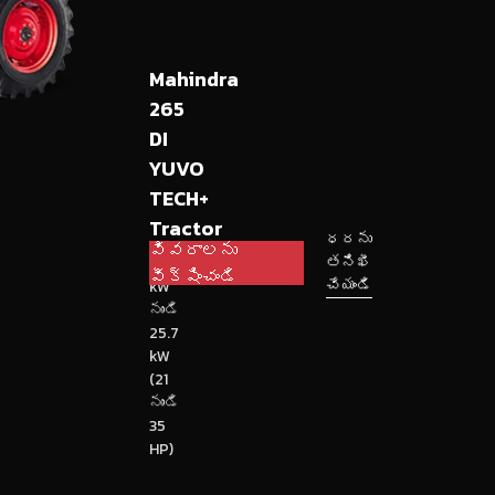
Mahindra
265
DI
YUVO
TECH+
Tractor
ధరను
వివరాలను
తనిఖీ
15.7
వీక్షించండి
చేయండి
kW
నుండి
25.7
kW
(21
నుండి
35
HP)