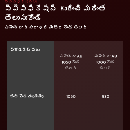
స్పెసిఫికేషన్లు
స్పెసిఫికేషన్ గురించి మరింత
తెలుసుకోండి
మహీంద్రా ద్వారా ధరి మిత్ర రౌండ్ బేలర్
ప్రోడక్ట్ పేరు
మహీంద్రా AB
మహీంద్రా AB
1050 రౌండ్
1000 రౌండ్
బేలర్
బేలర్
బేల్ పొడవు (మిమీ)
1050
930