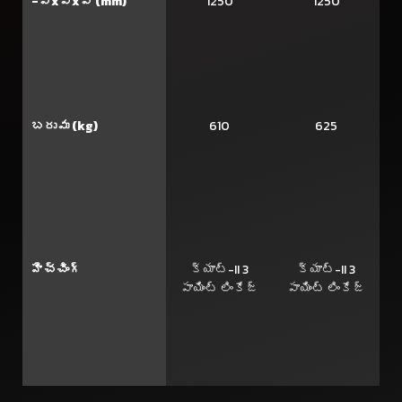
-పొxవెxఎ (mm)
1250
1250
బరువు (kg)
610
625
హిచ్చింగ్
క్యాట్-II 3
క్యాట్-II 3
పాయింట్ లింకేజ్
పాయింట్ లింకేజ్