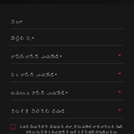
పేరు*
మొబైల్ న.*
రాష్ట్రాన్ని ఎంచుకోండి*
నగరాన్ని ఎంచుకోండి*
అమలు రకాన్ని ఎంచుకోండి*
కేటగిరీ సెలెక్ట్ చేయండి
సమర్పించు క్లిక్ చేయడం ద్వారా, నేను మహీంద్రా ట్రాక్టర్ నుండి
కాల్లను స్వీకరించడానికి అంగీకరిస్తున్నానుడీలర్లు