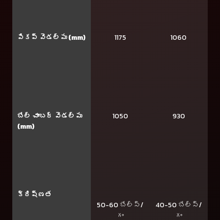
పికప్ వెడల్పు (mm)
1175
1060
బేల్ చాంబర్ వెడల్పు
1050
930
(mm)
క్రిష్ణత
50-60 బేల్స్/
40-50 బేల్స్/
గం
గం