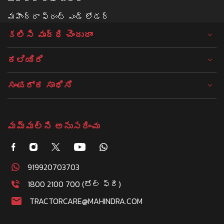
మహీంద్రా ఫ్రంట్ ఎండ్ లోడర్
కలిసి వృద్ధి చెందుదాం
ಕಲಿಯಿರಿ
ಸಂಪರ್ಕ ಸಾಧಿಸಿ
మమ్మల్ని అనుసరించు
919920703703
1800 2100 700 (టోల్ ఫ్రీ)
TRACTORCARE@MAHINDRA.COM