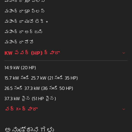
మహీంద్రా XP ప్లస్
మహీంద్రా SP ప్లస్
మహీంద్రా యువో టెక్ +
మహీంద్రా అర్జున్
మహీంద్రా నోవో
KW పవర్ (HP) ద్వారా
14.9 kW (20 HP)
15.7 kW నుండి 25.7 kW (21 నుండి 35 HP)
26.5 నుండి 37.3 kW (36 నుండి 50 HP)
37.3 kW పైన (51 HP పైన)
వర్గం ద్వారా
ಅನುಷ್ಠಾನಗಳು