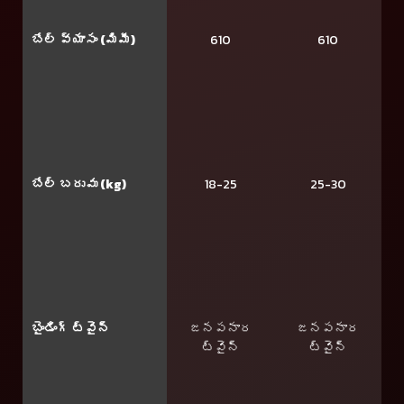
బేల్ వ్యాసం (మిమీ)
610
610
బేల్ బరువు (kg)
18-25
25-30
బైండింగ్ ట్వైన్
జనపనార
జనపనార
ట్వైన్
ట్వైన్