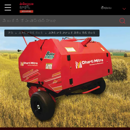
తెలుగు
హోమ్
మహీంద్రా రౌండ్ బేలర్‌
మహీంద్రా ద్వారా ధరి మిత్ర రౌండ్ బేలర్