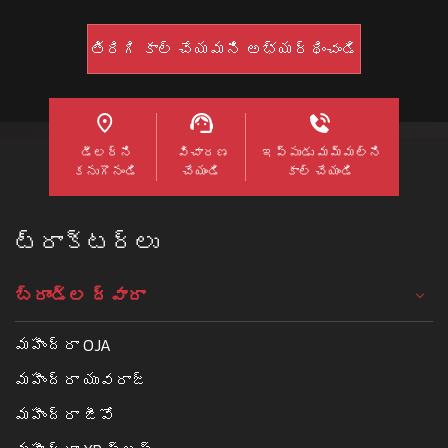
డీలర్ని
విచారణ
ఇప్పుడు మమ్మల్ని
కనుగొనండి
చేయండి
కాల్ చేయండి
ట్రాక్టర్లు
బ్రాండ్ల ద్వారా
మహీంద్రా OJA
మహీంద్రా యువరాజ్
మహీంద్రా జీవో