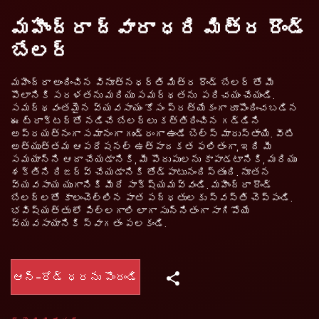
మహీంద్రా ద్వారా ధరి మిత్ర రౌండ్
బేలర్
మహీంద్రా అందించిన వినూత్నధర్తి మిత్ర రౌండ్ బేలర్‌ తో మీ
పొలానికి సరళతను మరియు సమర్థతను పరిచయం చేయండి.
సమర్థవంతమైన వ్యవసాయం కోసం ప్రత్యేకంగా రూపొందించబడిన
ఈ ట్రాక్టర్‌తో నడిచే బేలర్‌లు కత్తిరించిన గడ్డిని
అప్రయత్నంగా సమానంగా గుండ్రంగా ఉండే బెల్స్ మారుస్తాయి. వీటి
అత్యుత్తమ ఆపరేషనల్ ఉత్పాదకత ఫలితంగా, ఇది మీ
సమయాన్ని ఆదా చేయడానికి, మీ పొదుపులను కాపాడటానికి, మరియు
శక్తిని రిజర్వ్ చేయడానికి తోడ్పాటునందిస్తుంది. నూతన
వ్యవసాయ యుగానికి మీరే సాక్ష్యమవ్వండి. మహీంద్రా రౌండ్
బేలర్‌లతో కాలంచెల్లిన పాత పద్ధతులకు స్వస్తి చెప్పండి.
భవిష్యత్తు లో పిల్లగాలి లాగా సున్నితంగా సాగిపోయే
వ్యవసాయానికి స్వాగతం పలకండి.
ఆన్-రోడ్ ధరను పొందండి