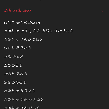
వర్గం ద్వారా
అన్ని ఇంప్లిమెంట్లు
మహీంద్రా వారి ధర్తి మిత్ర రోటావేటర్
మహీంద్రా కల్టివేటర్
లేజర్ లెవెలర్
ఎంబీ నాగలి
మినీవేటర్
సూపర్ సీడర్
హార్వెస్టర్
మహీంద్రా థ్రెషర్
మహీంద్రా స్ట్రా రీపర్
మహీంద్రా రౌండ్ బేలర్‌