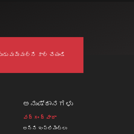
డు మమ్మల్ని కాల్ చేయండి
ಅನುಷ್ಠಾನಗಳು
వర్గం ద్వారా
అన్ని ఇంప్లిమెంట్లు