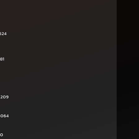
524
81
2209
4064
30