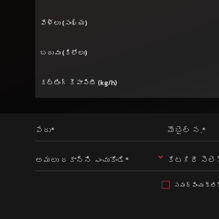
వేళ్లు (సంఖ్య)
బరువు (కిలోలు)
కట్టింగ్ కెపాసిటీ (kg/h)
పేరు*
మొబైల్ న.*
అమలు రకాన్ని ఎంచుకోండి*
కేటగిరీ సెలెక
సమర్పించు క్లిక