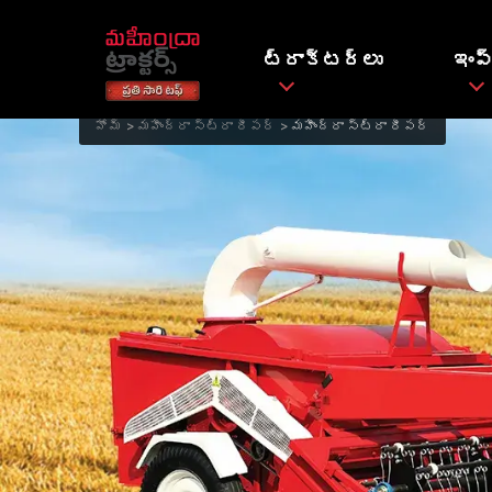
ట్రాక్టర్లు
ఇంప్
హోమ్
మహీంద్రా స్ట్రా రీపర్
మహీంద్రా స్ట్రా రీపర్