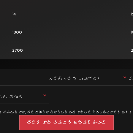
14
1
1800
2700
రాష్ట్రాన్ని ఎంచుకోండి*
న
్ట్ చేయండి
్ చేయడం ద్వారా, నేను మహీంద్రా ట్రాక్టర్ నుండి కాల్లను స్వీకరించడానికి అంగీ