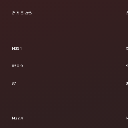
హెవీ డ్యూటీ
హ
1435.1
1
850.9
9
37
1422.4
1