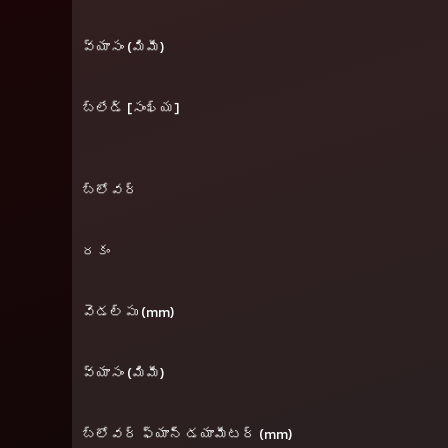
వ్యాసం (మిమీ)
బ్లేడ్ [సంఖ్య]
బ్లోవర్
రకం
వెడల్పు (mm)
వ్యాసం (మిమీ)
బ్లోవర్ ఫ్యాన్ డయామీటర్ (mm)