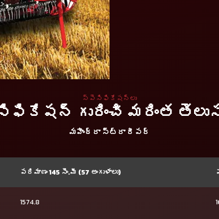
స్పెసిఫికేషన్లు
సిఫికేషన్ గురించి మరింత తెలుసు
మహీంద్రా స్ట్రా రీపర్
పరిమాణం 145 సెం.మీ (57 అంగుళాలు)
ప
1574.8
1