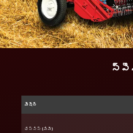
స్పె
మెషీన్
ఛేస్సిస్ (మిమీ)