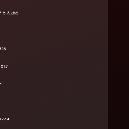
ెవీ డ్యూటీ
536
01.7
39
422.4