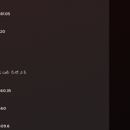
81.05
320
డబుల్ బ్లోవర్
260.35
660
609.6