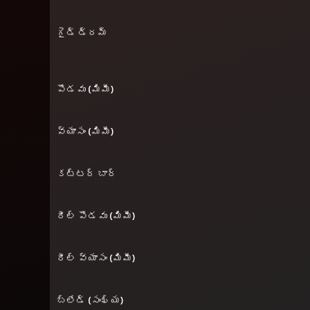
గైడ్ డ్రమ్
పొడవు (మిమీ)
వ్యాసం (మిమీ)
కట్టర్ బార్
రీల్ పొడవు (మిమీ)
రీల్ వ్యాసం (మిమీ)
బ్లేడ్ (సంఖ్య)