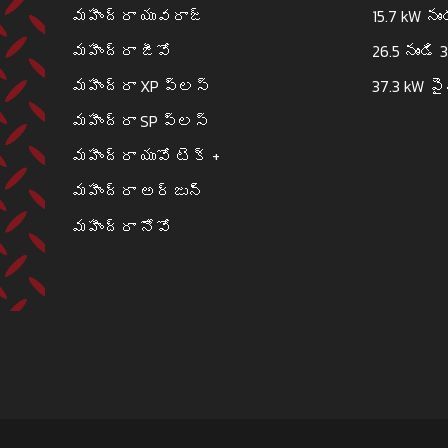
మహీంద్రా యువరాజ్
15.7 kW నుం
మహీంద్రా జీవో
26.5 నుండి 
మహీంద్రా XP ప్లస్
37.3 kW ప
మహీంద్రా SP ప్లస్
మహీంద్రా యువో టెక్ +
మహీంద్రా అర్జున్
మహీంద్రా నోవో