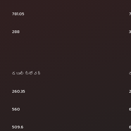
781.05
7
288
డబుల్ బ్లోవర్
260.35
560
509.6