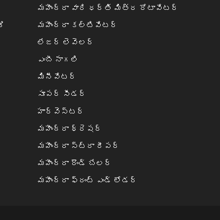
మహీంద్రా వారి ధర్తి మిత్ర రోటావేటర్
ಿ
మహీంద్రా కల్టివేటర్
లేజర్ లెవెలర్
ఎంబీ నాగలి
మినీవేటర్
సూపర్ సీడర్
హార్వెస్టర్
మహీంద్రా థ్రెషర్
మహీంద్రా స్ట్రా రీపర్
మహీంద్రా రౌండ్ బేలర్‌
మహీంద్రా ఫ్రంట్ ఎండ్ లోడర్