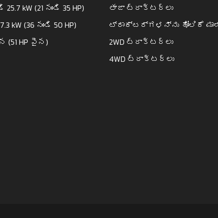
డి 25.7 kW (21 నుండి 35 HP)
తాజా ట్రాక్టర్లు
37.3 kW (36 నుండి 50 HP)
ಟ್ರಾಕ್ಟರ್ಗಳನ್ನು ಹೋಲಿಕೆ ಮಾಡ
ైన (51 HP పైన)
2WD ట్రాక్టర్లు
4WD ట్రాక్టర్లు