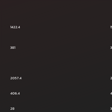
1422.4
1
381
3
2057.4
406.4
28