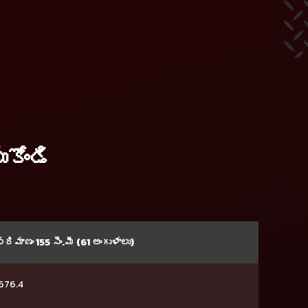
కోండి
రిమాణం 155 సెం.మీ (61 అంగుళాలు)
676.4