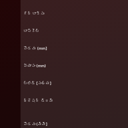
గేర్ బాక్సు
బాస్కెట్
పొడవు (mm]
వ్యాసం (mm)
బ్లేడ్ [సంఖ్య]
థ్రెషర్ డ్రమ్
పొడవు (మిమీ]