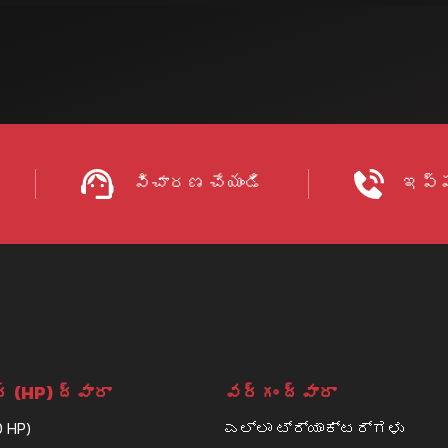
విచారణ చేయండి
ఇప్పు
 (HP) ద్వారా
వర్గం ద్వారా
0 HP)
ಎಲ್ಲಾ ಟ್ರ್ಯಾಕ್ಟರ್ಗಳು