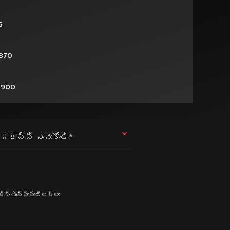
5
1870
2900
గరాన్ని ఎంచుకోండి*
కరిస్తున్నానుడీలర్లు