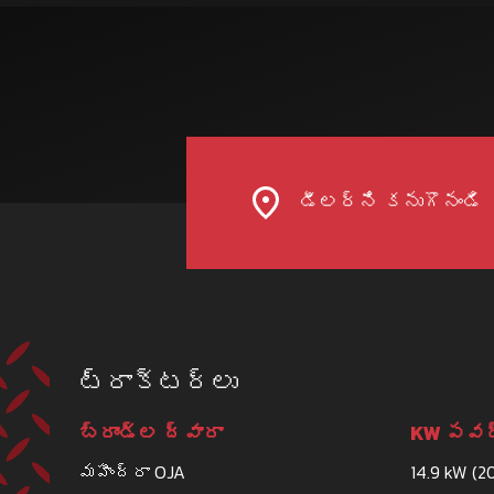
డీలర్ని కనుగొనండి
ట్రాక్టర్లు
బ్రాండ్ల ద్వారా
KW పవర్
మహీంద్రా OJA
14.9 kW (2