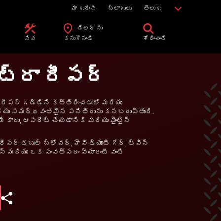
మా గురించి
బ్లాగులు
తెలుగు
డీలర్ ను
సేవ
కనుగొనండి
శోధించండి
్ట్రా రీపర్
ా రీపర్ గడ్డిని కత్తిరించడంలో మరియు
యు సమర్థవంతమైన పనితీరును కనబరుస్తుంది.
కాదు, ఆపరేట్ చేయడానికి మరియు మైంటైన్
రీపర్ డబుల్ బ్లోవర్, హెవీ డ్యూటీ గేర్, ట్విన్
డ్స్ మరియు ఒక సంవత్సరం వ్యారంటీ వంటి