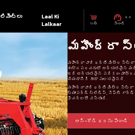
లిమెంట్లు
Laal Ki
ధర
Lalkaar
బయ్
పొందండి
మహీంద్రా స
మహీంద్రా వారి ధర్తి మిత్ర స్ట్ర
శుభ్రపరచడంలో అద్భుతమైన మరి
ఇది అద్భుతమైన పరికరం మాత్రమే 
చేయడానికి కూడా సులభమైనది.
మహీంద్రావారి ధర్తి మిత్ర స్ట్రా 
ట్యాంపర్డ్ బ్లేడ్స్, సేఫ్టీ గార్
ఫీచర్లతో వస్తుంది.
ఆన్-రోడ్ ధరను పొందండి