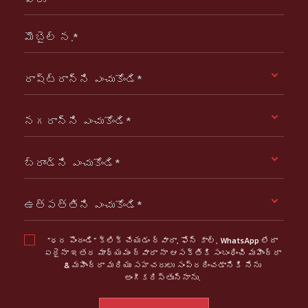
మొబైల్ న.*
రాష్ట్రాన్ని ఎంచుకోండి*
నగరాన్ని ఎంచుకోండి*
బ్రాండ్ని ఎంచుకోండి*
ఉత్పత్తిని ఎంచుకోండి*
“ధర పొందండి” క్లిక్ చేయడం ద్వారా, ఫోన్ కాల్, WhatsApp లేదా
ఏదైనా ఇతర మాధ్యమం ద్వారా నా ఆసక్తికి సంబంధించి మహీంద్రా
& మహీంద్రా మరియు సహచరులు సంప్రదించడానికి నేను
అంగీకరిస్తున్నాను.