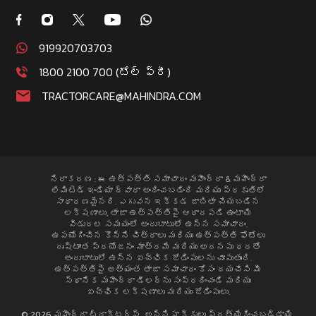
919920703703
1800 2100 700 (టోల్ ఫ్రీ)
TRACTORCARE@MAHINDRA.COM
నిరాకరణ : ఈ ఉత్పత్తి సమాచారం మహీంద్రా & మహీంద్రా
లిమిటెడ్ ఇండియా ద్వారా అందించబడింది మరియు ప్రకృతిలో
సాధారణమైనది. ఎగువన ఇక్కడ జాబితా చేయబడిన
లక్షణాలు, తాజా ఉత్పత్తిపై ఆధారపడి ఉంటాయి
విడుదల సమయంలో అందుబాటులో ఉన్న సమాచారం.
ఉపయోగించిన కొన్ని చిత్రాలు మరియు ఉత్పత్తి ఫోటోలు
దృష్టాంత ప్రయోజనం మాత్రమే మరియు అదనపు ధరతో
అందుబాటులో ఉన్న ఐచ్ఛిక జోడింపులను చూపుతుంది.
ఉత్పత్తిపై అత్యంత తాజా సమాచారం కోసం దయచేసి మీ
స్థానిక మహీంద్రా డీలర్ను సంప్రదించండి మరియు
ఐచ్ఛిక లక్షణాలు మరియు జోడింపులు.
© 2026 మహీంద్రా ట్రాక్టర్స్. అన్ని హక్కులు ప్రత్యేకించబడ్డాయి.