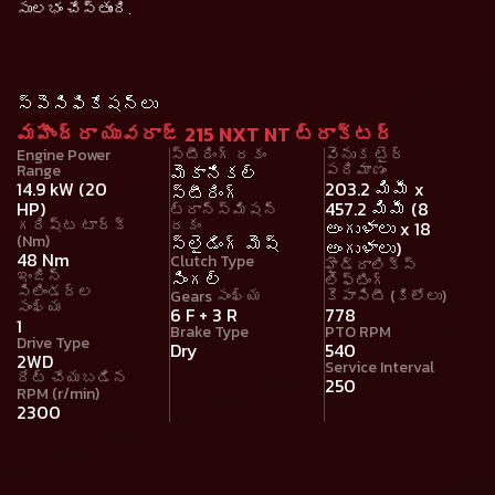
సులభం చేస్తుంది.
స్పెసిఫికేషన్లు
మహీంద్రా యువరాజ్ 215 NXT NT ట్రాక్టర్
Engine Power
స్టీరింగ్ రకం
వెనుక టైర్
Range
పరిమాణం
మెకానికల్
14.9 kW (20
203.2 మిమీ x
స్టీరింగ్
HP)
457.2 మిమీ (8
ట్రాన్స్మిషన్
గరిష్ట టార్క్
రకం
అంగుళాలు x 18
(Nm)
స్లైడింగ్ మెష్
అంగుళాలు)
48 Nm
Clutch Type
హైడ్రాలిక్స్
ఇంజిన్
సింగల్
లిఫ్టింగ్
సిలిండర్ల
Gears సంఖ్య
కెపాసిటీ (కిలోలు)
సంఖ్య
6 F + 3 R
778
1
Brake Type
PTO RPM
Drive Type
Dry
540
2WD
Service Interval
రేట్ చేయబడిన
250
RPM (r/min)
2300