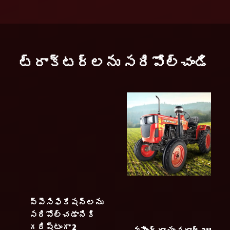
ట్రాక్టర్లను సరిపోల్చండి
స్పెసిఫికేషన్లను
సరిపోల్చడానికి
గరిష్టంగా 2