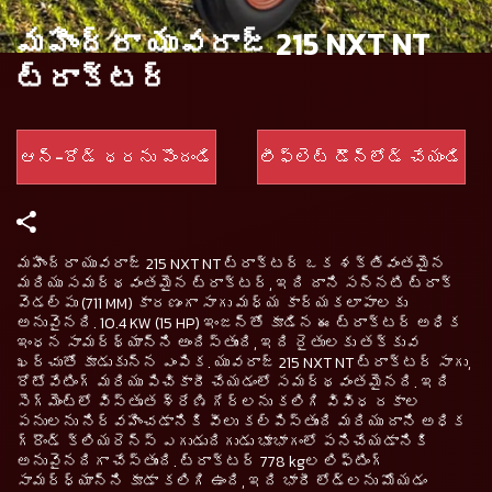
మహీంద్రా యువరాజ్ 215 NXT NT
ట్రాక్టర్
ఆన్-రోడ్ ధరను పొందండి
లీఫ్లెట్ డౌన్‌లోడ్ చేయండి
మహీంద్రా యువరాజ్ 215 NXT NT ట్రాక్టర్ ఒక శక్తివంతమైన
మరియు సమర్థవంతమైన ట్రాక్టర్, ఇది దాని సన్నటి ట్రాక్
వెడల్పు (711 MM) కారణంగా సాగు మధ్య కార్యకలాపాలకు
అనువైనది. 10.4 KW (15 HP) ఇంజన్తో కూడిన ఈ ట్రాక్టర్ అధిక
ఇంధన సామర్థ్యాన్ని అందిస్తుంది, ఇది రైతులకు తక్కువ
ఖర్చుతో కూడుకున్న ఎంపిక. యువరాజ్ 215 NXT NT ట్రాక్టర్ సాగు,
రోటోవేటింగ్ మరియు పిచికారీ చేయడంలో సమర్థవంతమైనది. ఇది
సెగ్మెంట్‌లో విస్తృత శ్రేణి గేర్‌లను కలిగి వివిధ రకాల
పనులను నిర్వహించడానికి వీలు కల్పిస్తుంది మరియు దాని అధిక
గ్రౌండ్ క్లియరెన్స్ ఎగుడుదిగుడు భూభాగంలో పనిచేయడానికి
అనువైనదిగా చేస్తుంది. ట్రాక్టర్ 778 kgల లిఫ్టింగ్
సామర్ధ్యాన్ని కూడా కలిగి ఉంది, ఇది భారీ లోడ్‌లను మోయడం