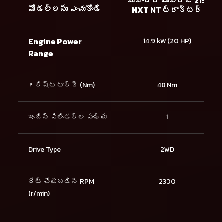
మహీంద్రా యువరాజ్ 215
మోడల్లను ఎంచుకోండి
NXT NT ట్రాక్టర్
Engine Power
14.9 kW (20 HP)
Range
గరిష్ట టార్క్ (Nm)
48 Nm
ఇంజిన్ సిలిండర్ల సంఖ్య
1
Drive Type
2WD
రేట్ చేయబడిన RPM
2300
(r/min)