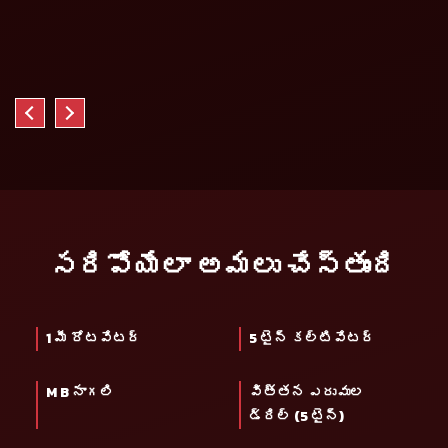
సరిపోయేలా అమలు చేస్తుంది
1 మీ రోటవేటర్
5 టైన్ కల్టివేటర్
M B నాగలి
విత్తన ఎరువుల
డ్రిల్ (5 టైన్)