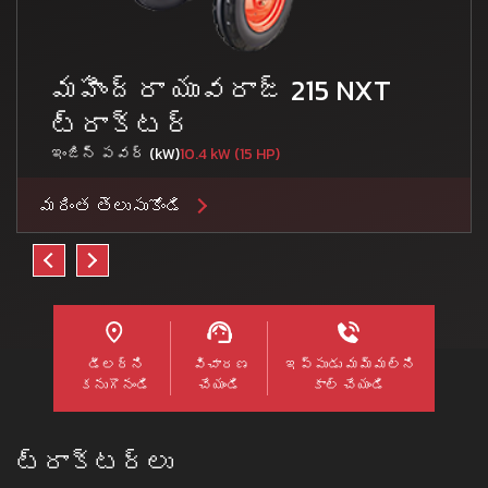
మహీంద్రా యువరాజ్ 215 NXT
ట్రాక్టర్
ఇంజిన్ పవర్ (kW)
10.4 kW (15 HP)
మరింత తెలుసుకోండి
డీలర్ని
విచారణ
ఇప్పుడు మమ్మల్ని
కనుగొనండి
చేయండి
కాల్ చేయండి
ట్రాక్టర్లు