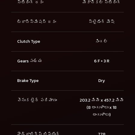
స్టీరింగ్ రకం
మెకానికల్ స్టీరింగ్
ట్రాన్స్మిషన్ రకం
స్లైడింగ్ మెష్
Clutch Type
సింగల్
Gears సంఖ్య
6 F + 3 R
Brake Type
Dry
వెనుక టైర్ పరిమాణం
203.2 మిమీ x 457.2 మిమీ
(8 అంగుళాలు x 18
అంగుళాలు)
హైడ్రాలిక్స్ లిఫ్టింగ్
778