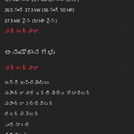
26.5 నుండి 37.3 kW (36 నుండి 50 HP)
37.3 kW పైన (51 HP పైన)
వర్గం ద్వారా
ಅನುಷ್ಠಾನಗಳು
వర్గం ద్వారా
అన్ని ఇంప్లిమెంట్లు
మహీంద్రా వారి ధర్తి మిత్ర రోటావేటర్
మహీంద్రా కల్టివేటర్
లేజర్ లెవెలర్
ఎంబీ నాగలి