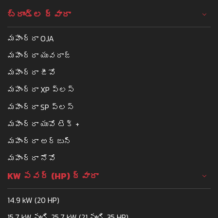
బ్రాండ్ల ద్వారా
మహీంద్రా OJA
మహీంద్రా యువరాజ్
మహీంద్రా జీవో
మహీంద్రా XP ప్లస్
మహీంద్రా SP ప్లస్
మహీంద్రా యువో టెక్ +
మహీంద్రా అర్జున్
మహీంద్రా నోవో
KW పవర్ (HP) ద్వారా
14.9 kW (20 HP)
15.7 kW నుండి 25.7 kW (21 నుండి 35 HP)