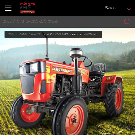
తెలుగు
హోమ్
మహీంద్రా యువరాజ్
మహీంద్రా యువరాజ్ 215 NXT NT ట్రాక్టర్