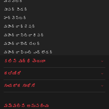
మినీవేటర్
సూపర్ సీడర్
హార్వెస్టర్
మహీంద్రా థ్రెషర్
మహీంద్రా స్ట్రా రీపర్
మహీంద్రా రౌండ్ బేలర్‌
మహీంద్రా ఫ్రంట్ ఎండ్ లోడర్
కలిసి వృద్ధి చెందుదాం
ಕಲಿಯಿರಿ
ಸಂಪರ್ಕ ಸಾಧಿಸಿ
మమ్మల్ని అనుసరించు