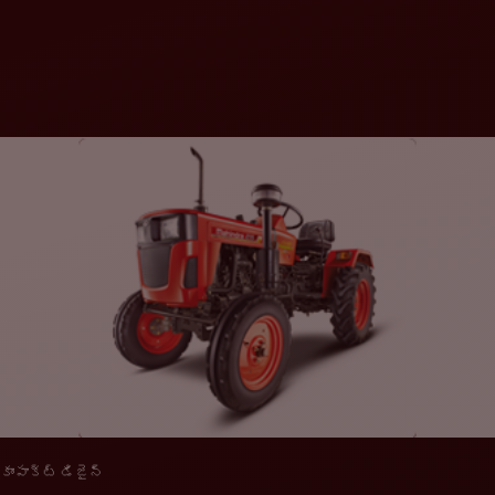
కాంపాక్ట్ డిజైన్