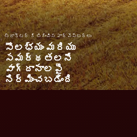
ట్రాక్టర్ కి బిగించిన హార్వెస్టర్లు
సౌలభ్యం మరియు
సమర్థతలనే
వాగ్దానాలపై
నిర్మించబడింది