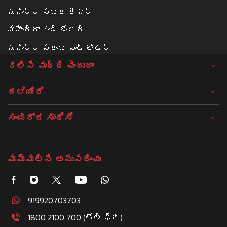
మహీంద్రా స్ట్రా రీపర్
మహీంద్రా రౌండ్ బేలర్‌
మహీంద్రా ఫ్రంట్ ఎండ్ లోడర్
కలిసి వృద్ధి చెందుదాం
ಕಲಿಯಿರಿ
ಸಂಪರ್ಕ ಸಾಧಿಸಿ
మమ్మల్ని అనుసరించు
919920703703
1800 2100 700 (టోల్ ఫ్రీ)