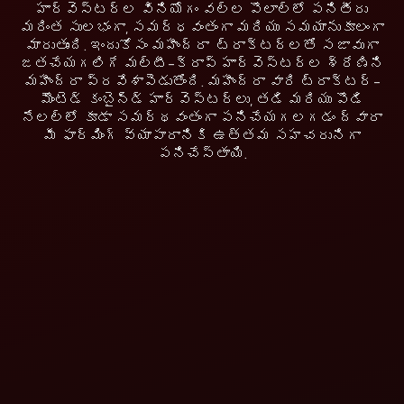
హార్వెస్టర్ల వినియోగం వల్ల పొలాల్లో పనితీరు
మరింత సులభంగా, సమర్ధవంతంగా మరియు సమయానుకూలంగా
మారుతుంది. ఇందుకోసం మహీంద్రా ట్రాక్టర్లతో సజావుగా
జతచేయగలిగే మల్టీ-క్రాప్ హార్వెస్టర్ల శ్రేణిని
మహీంద్రా ప్రవేశాపెడుతోంది. మహీంద్రా వారి ట్రాక్టర్-
మౌంటెడ్ కంబైన్డ్ హార్వెస్టర్లు, తడి మరియు పొడి
నేలల్లో కూడా సమర్థవంతంగా పనిచేయగలగడం ద్వారా
మీ ఫార్మింగ్ వ్యాపారానికి ఉత్తమ సహచరునిగా
పనిచేస్తాయి.