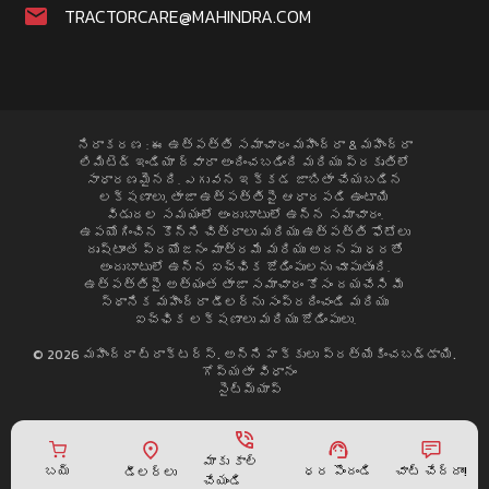
TRACTORCARE@MAHINDRA.COM
నిరాకరణ : ఈ ఉత్పత్తి సమాచారం మహీంద్రా & మహీంద్రా
లిమిటెడ్ ఇండియా ద్వారా అందించబడింది మరియు ప్రకృతిలో
సాధారణమైనది. ఎగువన ఇక్కడ జాబితా చేయబడిన
లక్షణాలు, తాజా ఉత్పత్తిపై ఆధారపడి ఉంటాయి
విడుదల సమయంలో అందుబాటులో ఉన్న సమాచారం.
ఉపయోగించిన కొన్ని చిత్రాలు మరియు ఉత్పత్తి ఫోటోలు
దృష్టాంత ప్రయోజనం మాత్రమే మరియు అదనపు ధరతో
అందుబాటులో ఉన్న ఐచ్ఛిక జోడింపులను చూపుతుంది.
ఉత్పత్తిపై అత్యంత తాజా సమాచారం కోసం దయచేసి మీ
స్థానిక మహీంద్రా డీలర్ను సంప్రదించండి మరియు
ఐచ్ఛిక లక్షణాలు మరియు జోడింపులు.
© 2026 మహీంద్రా ట్రాక్టర్స్. అన్ని హక్కులు ప్రత్యేకించబడ్డాయి.
గోప్యతా విధానం
సైట్మ్యాప్
మాకు కాల్
ధర పొందండి
బయ్
చాట్ చేద్దాం!
డీలర్లు
చేయండి