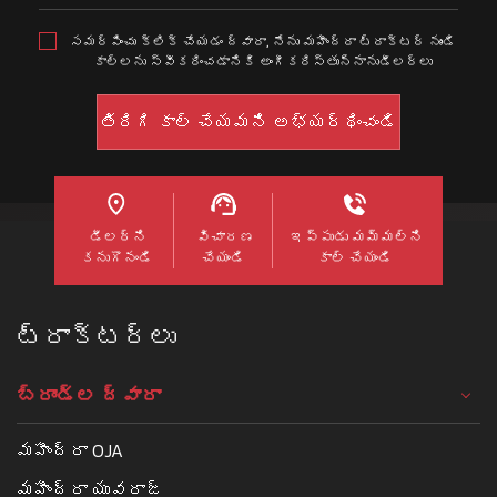
సమర్పించు క్లిక్ చేయడం ద్వారా, నేను మహీంద్రా ట్రాక్టర్ నుండి
కాల్లను స్వీకరించడానికి అంగీకరిస్తున్నానుడీలర్లు
డీలర్ని
విచారణ
ఇప్పుడు మమ్మల్ని
కనుగొనండి
చేయండి
కాల్ చేయండి
ట్రాక్టర్లు
బ్రాండ్ల ద్వారా
మహీంద్రా OJA
మహీంద్రా యువరాజ్