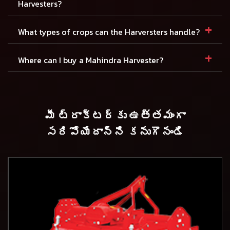
Harvesters?
+
What types of crops can the Harversters handle?
+
Where can I buy a Mahindra Harvester?
మీ ట్రాక్టర్కు ఉత్తమంగా
సరిపోయేదాన్ని కనుగొనండి