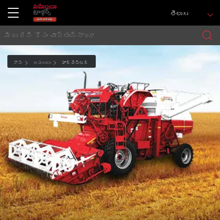
తెలుగు
హోమ్
అమలులు
హార్వెస్టర్