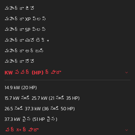
మహీంద్రా జీవో
మహీంద్రా XP ప్లస్
మహీంద్రా SP ప్లస్
మహీంద్రా యువో టెక్ +
మహీంద్రా అర్జున్
మహీంద్రా నోవో
KW పవర్ (HP) ద్వారా
14.9 kW (20 HP)
15.7 kW నుండి 25.7 kW (21 నుండి 35 HP)
26.5 నుండి 37.3 kW (36 నుండి 50 HP)
37.3 kW పైన (51 HP పైన)
వర్గం ద్వారా