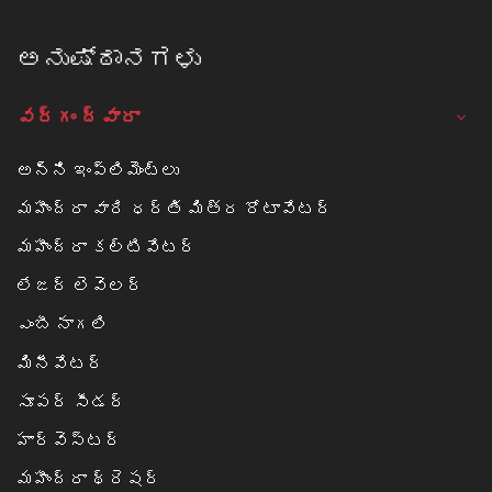
ಅನುಷ್ಠಾನಗಳು
వర్గం ద్వారా
అన్ని ఇంప్లిమెంట్లు
మహీంద్రా వారి ధర్తి మిత్ర రోటావేటర్
మహీంద్రా కల్టివేటర్
లేజర్ లెవెలర్
ఎంబీ నాగలి
మినీవేటర్
సూపర్ సీడర్
హార్వెస్టర్
మహీంద్రా థ్రెషర్