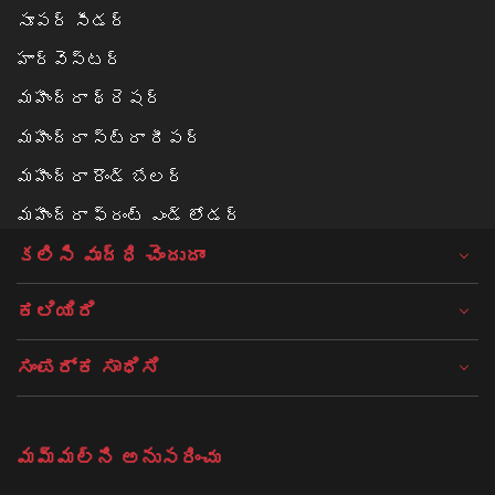
సూపర్ సీడర్
హార్వెస్టర్
మహీంద్రా థ్రెషర్
మహీంద్రా స్ట్రా రీపర్
మహీంద్రా రౌండ్ బేలర్‌
మహీంద్రా ఫ్రంట్ ఎండ్ లోడర్
కలిసి వృద్ధి చెందుదాం
ಕಲಿಯಿರಿ
ಸಂಪರ್ಕ ಸಾಧಿಸಿ
మమ్మల్ని అనుసరించు