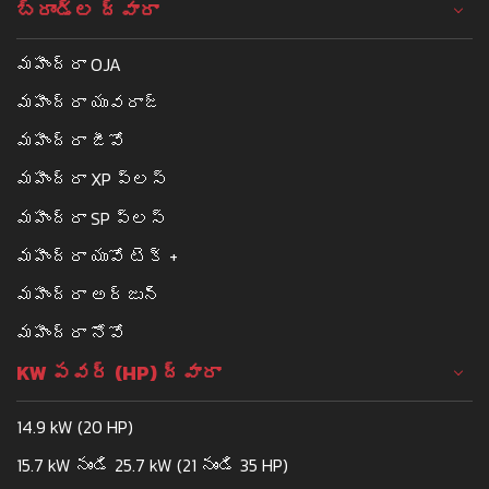
బ్రాండ్ల ద్వారా
మహీంద్రా OJA
మహీంద్రా యువరాజ్
మహీంద్రా జీవో
మహీంద్రా XP ప్లస్
మహీంద్రా SP ప్లస్
మహీంద్రా యువో టెక్ +
మహీంద్రా అర్జున్
మహీంద్రా నోవో
KW పవర్ (HP) ద్వారా
14.9 kW (20 HP)
15.7 kW నుండి 25.7 kW (21 నుండి 35 HP)