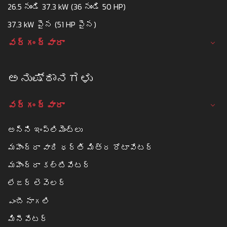
26.5 నుండి 37.3 kW (36 నుండి 50 HP)
37.3 kW పైన (51 HP పైన)
వర్గం ద్వారా
ಅನುಷ್ಠಾನಗಳು
వర్గం ద్వారా
అన్ని ఇంప్లిమెంట్లు
మహీంద్రా వారి ధర్తి మిత్ర రోటావేటర్
మహీంద్రా కల్టివేటర్
లేజర్ లెవెలర్
ఎంబీ నాగలి
మినీవేటర్