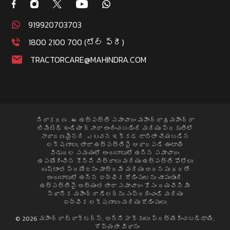
919920703703
1800 2100 700 (టోల్ ఫ్రీ)
TRACTORCARE@MAHINDRA.COM
నిరాకరణ : ఈ ఉత్పత్తి సమాచారం మహీంద్రా & మహీంద్రా
లిమిటెడ్ ఇండియా ద్వారా అందించబడింది మరియు ప్రకృతిలో
సాధారణమైనది. ఎగువన ఇక్కడ జాబితా చేయబడిన
లక్షణాలు, తాజా ఉత్పత్తిపై ఆధారపడి ఉంటాయి
విడుదల సమయంలో అందుబాటులో ఉన్న సమాచారం.
ఉపయోగించిన కొన్ని చిత్రాలు మరియు ఉత్పత్తి ఫోటోలు
దృష్టాంత ప్రయోజనం మాత్రమే మరియు అదనపు ధరతో
అందుబాటులో ఉన్న ఐచ్ఛిక జోడింపులను చూపుతుంది.
ఉత్పత్తిపై అత్యంత తాజా సమాచారం కోసం దయచేసి మీ
స్థానిక మహీంద్రా డీలర్ను సంప్రదించండి మరియు
ఐచ్ఛిక లక్షణాలు మరియు జోడింపులు.
© 2026 మహీంద్రా ట్రాక్టర్స్. అన్ని హక్కులు ప్రత్యేకించబడ్డాయి.
గోప్యతా విధానం