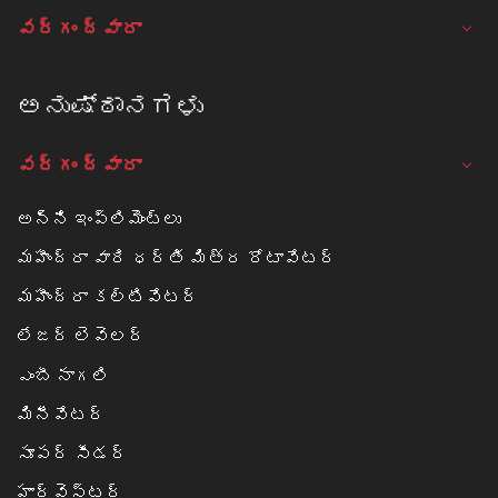
వర్గం ద్వారా
ಅನುಷ್ಠಾನಗಳು
వర్గం ద్వారా
అన్ని ఇంప్లిమెంట్లు
మహీంద్రా వారి ధర్తి మిత్ర రోటావేటర్
మహీంద్రా కల్టివేటర్
లేజర్ లెవెలర్
ఎంబీ నాగలి
మినీవేటర్
సూపర్ సీడర్
హార్వెస్టర్