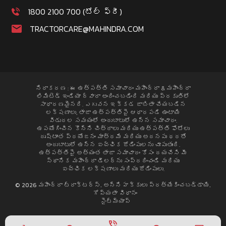
1800 2100 700 (టోల్ ఫ్రీ)
TRACTORCARE@MAHINDRA.COM
నిరాకరణ : ఈ ఉత్పత్తి సమాచారం మహీంద్రా & మహీంద్రా
లిమిటెడ్ ఇండియా ద్వారా అందించబడింది మరియు ప్రకృతిలో
సాధారణమైనది. ఎగువన ఇక్కడ జాబితా చేయబడిన
లక్షణాలు, తాజా ఉత్పత్తిపై ఆధారపడి ఉంటాయి
విడుదల సమయంలో అందుబాటులో ఉన్న సమాచారం.
ఉపయోగించిన కొన్ని చిత్రాలు మరియు ఉత్పత్తి ఫోటోలు
దృష్టాంత ప్రయోజనం మాత్రమే మరియు అదనపు ధరతో
అందుబాటులో ఉన్న ఐచ్ఛిక జోడింపులను చూపుతుంది.
ఉత్పత్తిపై అత్యంత తాజా సమాచారం కోసం దయచేసి మీ
స్థానిక మహీంద్రా డీలర్ను సంప్రదించండి మరియు
ఐచ్ఛిక లక్షణాలు మరియు జోడింపులు.
© 2026 మహీంద్రా ట్రాక్టర్స్. అన్ని హక్కులు ప్రత్యేకించబడ్డాయి.
గోప్యతా విధానం
సైట్మ్యాప్