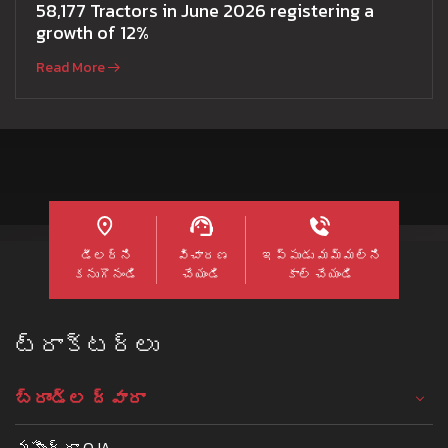
58,177 Tractors in June 2026 registering a
growth of 12%
Read More
డీలర్ని
విచారణ
ఇప్పుడు మమ్మల్ని
కనుగొనండి
చేయండి
కాల్ చేయండి
ట్రాక్టర్లు
బ్రాండ్ల ద్వారా
మహీంద్రా OJA