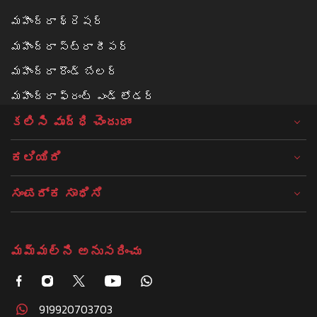
మహీంద్రా థ్రెషర్
మహీంద్రా స్ట్రా రీపర్
మహీంద్రా రౌండ్ బేలర్‌
మహీంద్రా ఫ్రంట్ ఎండ్ లోడర్
కలిసి వృద్ధి చెందుదాం
ಕಲಿಯಿರಿ
ಸಂಪರ್ಕ ಸಾಧಿಸಿ
మమ్మల్ని అనుసరించు
919920703703