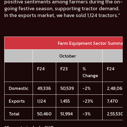
positive sentiments among farmers during the on-
going festive season, supporting tractor demand.
In the exports market, we have sold 1,124 tractors.”
Farm Equipment Sector Summar
October
F24
F23
%
F24
Change
Domestic
49,336
50,539
-2%
2,48,060
Exports
1,124
1,455
-23%
7,470
Total
50,460
51,994
-3%
2,55,530