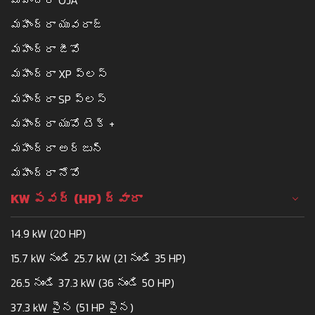
మహీంద్రా యువరాజ్
మహీంద్రా జీవో
మహీంద్రా XP ప్లస్
మహీంద్రా SP ప్లస్
మహీంద్రా యువో టెక్ +
మహీంద్రా అర్జున్
మహీంద్రా నోవో
KW పవర్ (HP) ద్వారా
14.9 kW (20 HP)
15.7 kW నుండి 25.7 kW (21 నుండి 35 HP)
26.5 నుండి 37.3 kW (36 నుండి 50 HP)
37.3 kW పైన (51 HP పైన)