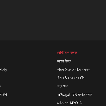
যোগাযোগ কৰক
আমাৰ বিষয়ে
্রশ্ন
আমাৰ সৈতে যোগাযোগ কৰক
ডিলাৰ & সেৱা লোকেটৰ
ি
পণ্য সেৱা
ৰিঘটনা
mPragati ডাউনলোড কৰক
ডাউনলোড MYOJA