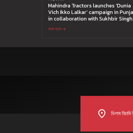
Mahindra Tractors launches ‘Dunia
Vich Ikko Lalkar’ campaign in Punja
in collaboration with Sukhbir Singh
and Parmish Verma
আৰু পঢ়ক
ডিলাৰ বিচাৰি