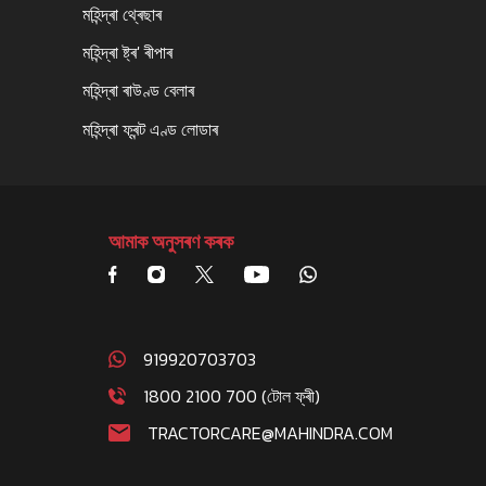
মহিন্দ্ৰা থ্ৰেছাৰ
মহিন্দ্ৰা ষ্ট্ৰ' ৰীপাৰ
মহিন্দ্ৰা ৰাউণ্ড বেলাৰ
মহিন্দ্ৰা ফ্ৰন্ট এণ্ড লোডাৰ
আমাক অনুসৰণ কৰক
919920703703
1800 2100 700 (টোল ফ্ৰী)
TRACTORCARE@MAHINDRA.COM