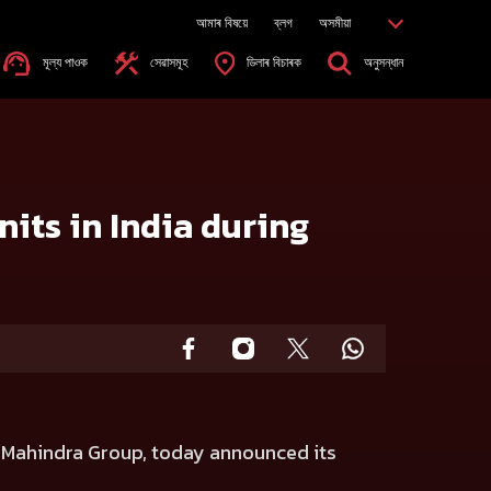
আমাৰ বিষয়ে
ব্লগ
অসমীয়া
মূল্য পাওক
সেৱাসমূহ
ডিলাৰ বিচাৰক
অনুসন্ধান
its in India during
e Mahindra Group, today announced its