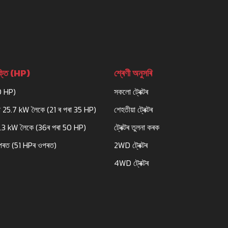
তি (HP)
শ্ৰেণী অনুসৰি
0 HP)
সকলো ট্ৰেক্টৰ
 25.7 kW লৈকে (21 ৰ পৰা 35 HP)
শেহতীয়া ট্ৰেক্টৰ
7.3 kW লৈকে (36ৰ পৰা 50 HP)
ট্ৰেক্টৰ তুলনা কৰক
পৰত (51 HPৰ ওপৰত)
2WD ট্ৰেক্টৰ
4WD ট্ৰেক্টৰ