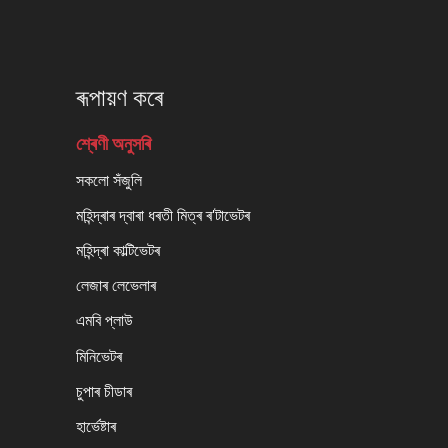
ৰূপায়ণ কৰে
শ্ৰেণী অনুসৰি
সকলো সঁজুলি
মহিন্দ্ৰাৰ দ্বাৰা ধৰতী মিত্ৰ ৰ'টাভেটৰ
মহিন্দ্ৰা কাল্টিভেটৰ
লেজাৰ লেভেলাৰ
এমবি প্লাউ
মিনিভেটৰ
চুপাৰ চীডাৰ
হাৰ্ভেষ্টাৰ