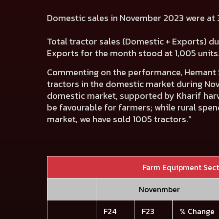
Domestic sales in November 2023 were at 3
Total tractor sales (Domestic + Exports) d
Exports for the month stood at 1,005 units
Commenting on the performance,
Hemant S
tractors in the domestic market during Nov
domestic market, supported by Kharif harve
be favourable for farmers; while rural spen
market, we have sold 1005 tractors.”
Farm Equipment Sec
Novenmber
F24
F23
% Change