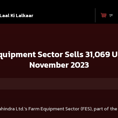
Laal Ki Lalkaar
বুয়া
ls 31,069 Units in India during November 2023
uipment Sector Sells 31,069 Un
November 2023
hindra Ltd.’s Farm Equipment Sector (FES), part of th
.