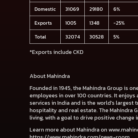
Domestic
31069
29180
6%
Exports
1005
1348
-25%
Total
32074
30528
5%
*Exports include CKD
About Mahindra
Founded in 1945, the Mahindra Group is on
employees in over 100 countries. It enjoys 
services in India and is the world’s largest
hospitality and real estate. The Mahindra 
living, with a goal to drive positive chang
Learn more about Mahindra on
www.mahin
https://www.mahindra.com/news-room