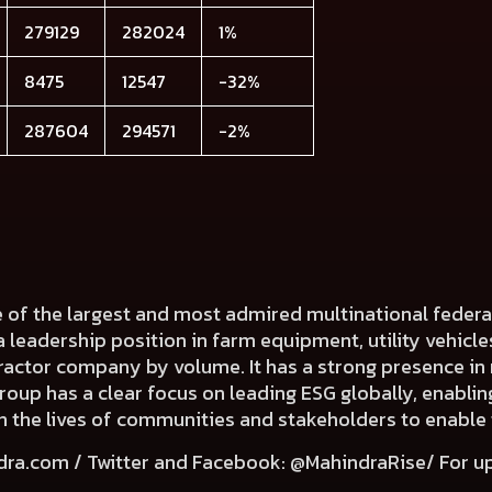
279129
282024
1%
8475
12547
-32%
287604
294571
-2%
e of the largest and most admired multinational fede
a leadership position in farm equipment, utility vehicl
 tractor company by volume. It has a strong presence in 
Group has a clear focus on leading ESG globally, enabli
e in the lives of communities and stakeholders to enable
dra.com
/ Twitter and Facebook: @MahindraRise/ For u