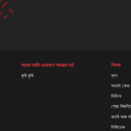
আহক আমি একেলগে লাভৱান হওঁ
শিকক
কৃষি কৃষি
ব্লগ
সঘনাই সোধা প
ভিডিঅ
প্ৰেছ বিজ্ঞপ্ত
বাতৰি আৰু প
ডিজিচেঞ্চ