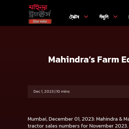
ট্ৰেক্টৰ
সঁজুলি
গৃহ
Press release
Mahindra’s Farm Equipment Sector Sel
Mahindra’s Farm Eq
Dec 1, 2023 | 10 mins
Mumbai, December 01, 2023:
Mahindra & Ma
tractor sales numbers for November 2023