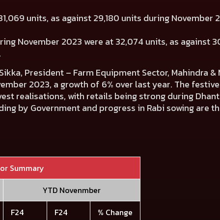
1,069 units, as against 29,180 units during November
uring November 2023 were at 32,074 units, as against 30
.
ikka, President – Farm Equipment Sector, Mahindra & 
ember 2023, a growth of 6% over last year. The festiv
st realisations, with retails being strong during Dhant
ding by Government and progress in Rabi sowing are the
tor Summary
YTD Novenmber
F24
F24
% Change