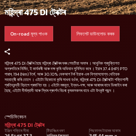
মহিন্দ্ৰা 475 DI ট্ৰেক্টৰ
On-road মূল্য পাওক
লিফলেট ডাউনলোড কৰক
মহিন্দ্ৰা 475 DI ট্ৰেক্টৰ হৈছে মহিন্দ্ৰা ট্ৰেক্টৰৰ ঘৰৰ শেহতীয়া অফাৰ । আধুনিক প্ৰযুক্তিগত
অগ্ৰগতিৰে নিৰ্মিত, ই কাৰ্যকৰী আৰু দক্ষ কৃষি অভিযান সুনিশ্চিত কৰে । ইয়াৰ 37.4 (HP) PTO
পাৱাৰ, 194 (Nm) টৰ্কে, আৰু 30.10% বেকআপ টৰ্ক ইয়াক এক বিশ্বাসযোগ্য খেতিয়ক
সহযাত্ৰী কৰি তোলে । এইটো যিকোনো কৃষি সাধনা হওঁক, মহিন্দ্ৰা 475 DI ট্ৰেক্টৰটো শক্তিশালী
প্ৰতিদ্বন্দ্বী হিচাপে প্ৰমাণিত হয় । এইটো মজবুত, ইন্ধন-দক্ষ, আৰু আৰামৰ বাবে ডিজাইন কৰা
হৈছে, এইটো দীৰ্ঘম্যাদী আৰু স্থিৰ প্ৰদৰ্শন বিচৰা কৃষকসকলৰ বাবে এটা উৎকৃষ্ট পছন্দ ।
স্পেচিফিকেচন
মহিন্দ্ৰা 475 DI ট্ৰেক্টৰ
ইঞ্জিন শক্তিৰ সীমা
ষ্টিয়াৰিঙৰ ধৰণ
পিছফালৰ টায়াৰৰ আকাৰ
26.5ৰ পৰা 37.3
যান্ত্ৰিক/ক্ষমতা
345.44 mm x