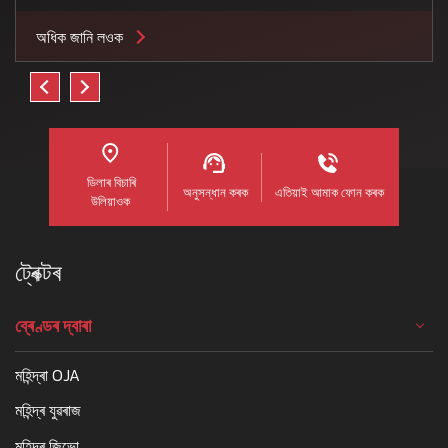
অধিক জানি লওক
ডিলাৰ বিচাৰি
অনুসন্ধান কৰক
এতিয়াই আমাক ফোন কৰক
উলিয়াওক
ট্ৰেক্টৰ
ব্ৰেণ্ডৰ দ্বাৰা
মহিন্দ্ৰা OJA
মহিন্দ্ৰ যুৱৰাজ
মহিন্দ্ৰ জিভো