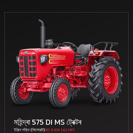
মহিন্দ্ৰা 575 DI MS ট্ৰেক্টৰ
ইঞ্জিন শক্তি (কিলোৱাট)
30.9 kW (42 HP)