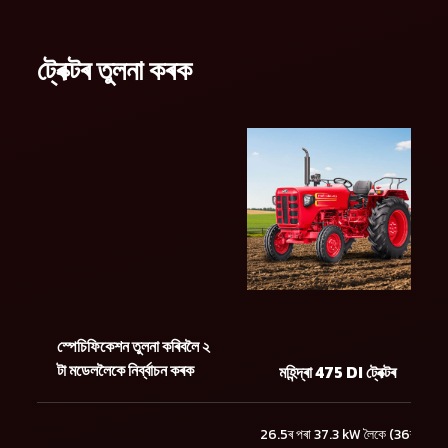
ট্ৰেক্টৰ তুলনা কৰক
স্পেচিফিকেশন তুলনা কৰিবলৈ ২
টা মডেললৈকে নিৰ্ব্বাচন কৰক
মহিন্দ্ৰা 475 DI ট্ৰেক্টৰ
26.5ৰ পৰা 37.3 kW লৈকে (36ৰ