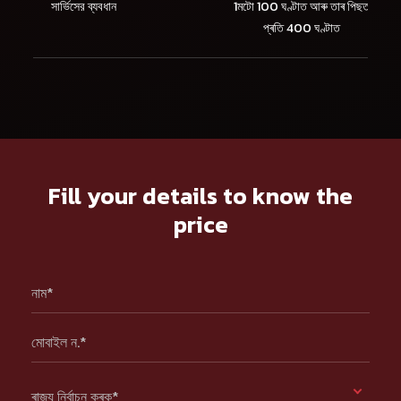
সার্ভিসের ব্যবধান
1মটো 100 ঘণ্টাত আৰু তাৰ পিছত
প্ৰতি 400 ঘণ্টাত
Fill your details to know the
price
নাম*
মোবাইল ন.*
ৰাজ্য নিৰ্বাচন কৰক*