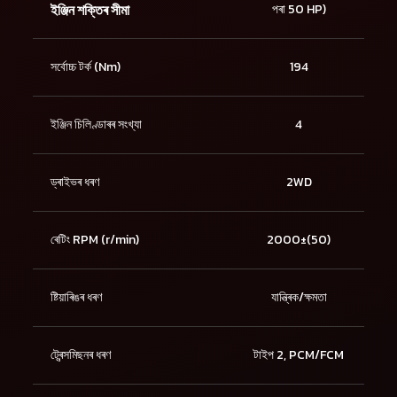
ইঞ্জিন শক্তিৰ সীমা
পৰা 50 HP)
সৰ্বোচ্চ টৰ্ক (Nm)
194
ইঞ্জিন চিলিণ্ডাৰৰ সংখ্যা
4
ড্ৰাইভৰ ধৰণ
2WD
ৰেটিং RPM (r/min)
2000±(50)
ষ্টিয়াৰিঙৰ ধৰণ
যান্ত্ৰিক/ক্ষমতা
ট্ৰেন্সমিছনৰ ধৰণ
টাইপ 2, PCM/FCM