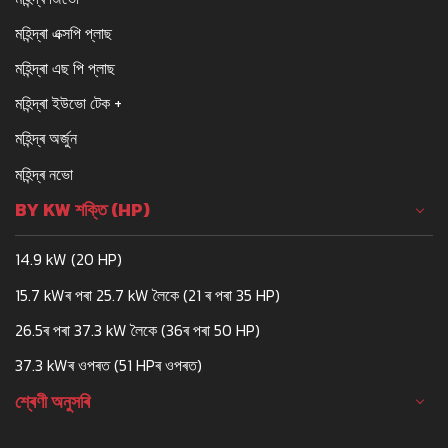
মহিন্দ্ৰা এক্সপি প্লাছ
মহিন্দ্ৰা এছ পি প্লাছ
মহিন্দ্ৰা ইউভো টেক +
মহিন্দ্ৰ অৰ্জুন
মহিন্দ্ৰ নভো
BY KW শক্তি (HP)
14.9 kW (20 HP)
15.7 kWৰ পৰা 25.7 kW লৈকে (21 ৰ পৰা 35 HP)
26.5ৰ পৰা 37.3 kW লৈকে (36ৰ পৰা 50 HP)
37.3 kWৰ ওপৰত (51 HPৰ ওপৰত)
শ্ৰেণী অনুসৰি