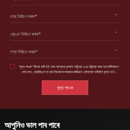
চহৰ নিৰ্বাচন কৰক*
ব্ৰেণ্ড নিৰ্বাচন কৰক*
পণ্য নিৰ্বাচন কৰক*
“মূল্য পাওক” ক্লিক কৰি মই মোৰ আগ্ৰহৰ সন্দৰ্ভত মহিন্দ্ৰা এণ্ড মহিন্দ্ৰা আৰু সহযোগীসকলে
ফোন কল, হোৱাটছএপ বা আন যিকোনো মাধ্যমৰ জৰিয়তে যোগাযোগ কৰিবলৈ সন্মত হওঁ।
আপুনিও ভাল পাব পাৰে