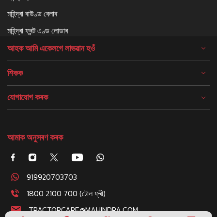
মহিন্দ্ৰা ৰাউণ্ড বেলাৰ
মহিন্দ্ৰা ফ্ৰন্ট এণ্ড লোডাৰ
আহক আমি একেলগে লাভৱান হওঁ
শিকক
যোগাযোগ কৰক
আমাক অনুসৰণ কৰক
919920703703
1800 2100 700 (টোল ফ্ৰী)
TRACTORCARE@MAHINDRA.COM