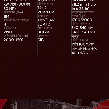
ট্ৰেন্সমিছনৰ ধৰণ
kW লৈকে (36ৰ পৰা
711.2 mm (13.6
টাইপ 2,
50 HP)
in x 28 in)
PCM/FCM
সৰ্বোচ্চ টৰ্ক (Nm)
হাইড্ৰলিক্স উত্তোলন
ক্লাচৰ ধৰণ
ক্ষমতা (kg)
194
একক/ দ্বৈত/
1700/2000
ইঞ্জিন চিলিণ্ডাৰৰ সংখ্যা
পিটিঅ’ আৰপিএম
4
SLIPTO
540, 540 আৰু
ড্ৰাইভৰ ধৰণ
গিয়াৰৰ সংখ্যা
2WD
8FX2R
540E, 540 আৰু
ৰেটিং RPM (r/min)
ব্ৰেকৰ ধৰণ
ৰিভাৰ্ছ
2000±(50)
OIB
সার্ভিসের ব্যবধান
1মটো 100 ঘণ্টাত
আৰু তাৰ পিছত প্ৰতি
400 ঘণ্টাত