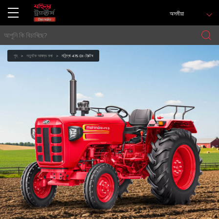
অসমীয়া
গৃহ
নতুনকৈ আৰম্ভ কৰা
মহিন্দ্ৰা 475 DI ট্ৰেক্টৰ