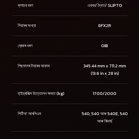
ক্লাচৰ ধৰণ
একক/ দ্বৈত/ SLIPTO
গিয়াৰৰ সংখ্যা
8FX2R
ব্ৰেকৰ ধৰণ
OIB
পিছফালৰ টায়াৰৰ আকাৰ
345.44 mm x 711.2 mm
(13.6 in x 28 in)
হাইড্ৰলিক্স উত্তোলন ক্ষমতা (kg)
1700/2000
পিটিঅ’ আৰপিএম
540, 540 আৰু 540E, 540
আৰু ৰিভাৰ্ছ