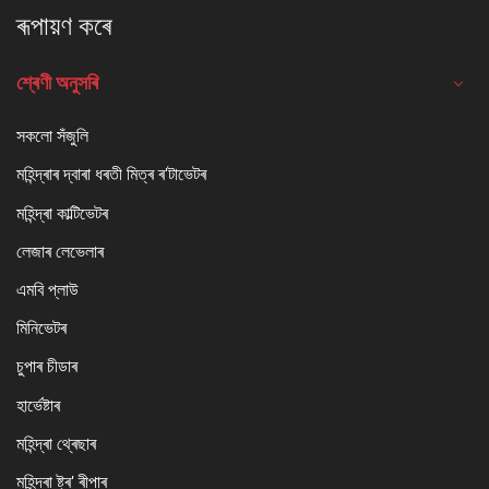
ৰূপায়ণ কৰে
শ্ৰেণী অনুসৰি
সকলো সঁজুলি
মহিন্দ্ৰাৰ দ্বাৰা ধৰতী মিত্ৰ ৰ'টাভেটৰ
মহিন্দ্ৰা কাল্টিভেটৰ
লেজাৰ লেভেলাৰ
এমবি প্লাউ
মিনিভেটৰ
চুপাৰ চীডাৰ
হাৰ্ভেষ্টাৰ
মহিন্দ্ৰা থ্ৰেছাৰ
মহিন্দ্ৰা ষ্ট্ৰ' ৰীপাৰ