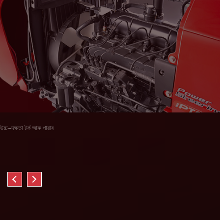
উচ্চ-দক্ষতা টৰ্ক আৰু পাৱাৰ