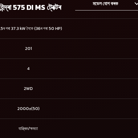
মডেল যোগ কৰক
হিন্দ্ৰা 575 DI MS ট্ৰেক্টৰ
5ৰ পৰা 37.3 kW লৈকে (36ৰ পৰা 50 HP)
201
4
2WD
2000±(50)
যান্ত্ৰিক/ক্ষমতা