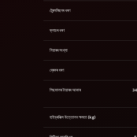
ট্ৰেন্সমিছনৰ ধৰণ
ক্লাচৰ ধৰণ
গিয়াৰৰ সংখ্যা
ব্ৰেকৰ ধৰণ
পিছফালৰ টায়াৰৰ আকাৰ
34
হাইড্ৰলিক্স উত্তোলন ক্ষমতা (kg)