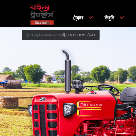
ট্ৰেক্টৰ
সঁজুলি
গৃহ
নতুনকৈ আৰম্ভ কৰা
মহিন্দ্ৰা 575 DI MS ট্ৰেক্টৰ