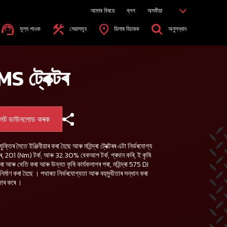
আমাৰ বিষয়ে
ব্লগ
অসমীয়া
মূল্য পাওক
সেৱাসমূহ
ডিলাৰ বিচাৰক
অনুসন্ধান
MS ট্ৰেক্টৰ
লেট ডাউনলোড কৰক
ক্তিৰ সৈতে ইঞ্জিনীয়াৰ কৰা হৈছে আৰু মহিন্দ্ৰা ট্ৰেক্টৰৰ এটা নিৰ্ভৰযোগ্য
ৰ, 201 (Nm) টৰ্ক, আৰু 32.30% বেকআপ টৰ্ক, প্ৰদান কৰি, ই কৃষি
 কৰা আৰু খেতি কৰা আৰু উন্নত কৃষি কাৰ্যকলাপৰ পৰা, মহিন্দ্ৰা 575 DI
ৰ্মাণ কৰা হৈছে । পথাৰত নিৰ্ভৰযোগ্যতা আৰু বহুমুখীতাৰ সন্ধান কৰা
দাৰ কৰে ।