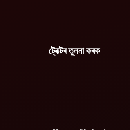
ট্ৰেক্টৰ তুলনা কৰক