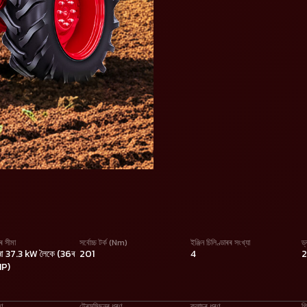
ৰ সীমা
সৰ্বোচ্চ টৰ্ক (Nm)
ইঞ্জিন চিলিণ্ডাৰৰ সংখ্যা
ড
া 37.3 kW লৈকে (36ৰ
201
4
HP)
ৰণ
ট্ৰেন্সমিছনৰ ধৰণ
ক্লাচৰ ধৰণ
গি