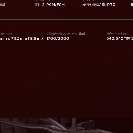
্ষমতা
টাইপ 2, PCM/FCM
একক/ দ্বৈত/ SLIPTO
য়াৰৰ আকাৰ
হাইড্ৰলিক্স উত্তোলন ক্ষমতা (kg)
পিটিঅ’ আৰপিএম
mm x 711.2 mm (13.6 in x
1700/2000
540, 540 আৰু 54