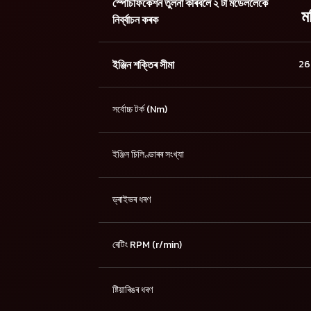
স্পেচিফিকেশন তুলনা কৰিবলৈ ২ টা মডেললৈকে
ম
নিৰ্ব্বাচন কৰক
ইঞ্জিন শক্তিৰ সীমা
26.
সৰ্বোচ্চ টৰ্ক (Nm)
ইঞ্জিন চিলিণ্ডাৰৰ সংখ্যা
ড্ৰাইভৰ ধৰণ
ৰেটিং RPM (r/min)
ষ্টিয়াৰিঙৰ ধৰণ