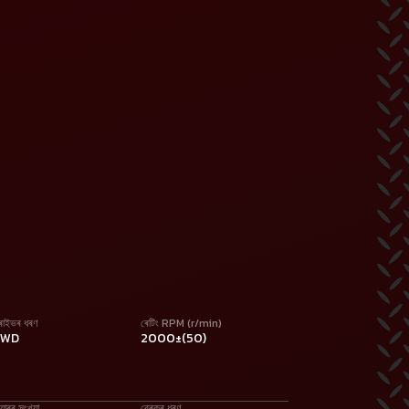
্ৰাইভৰ ধৰণ
ৰেটিং RPM (r/min)
2WD
2000±(50)
য়াৰৰ সংখ্যা
ব্ৰেকৰ ধৰণ