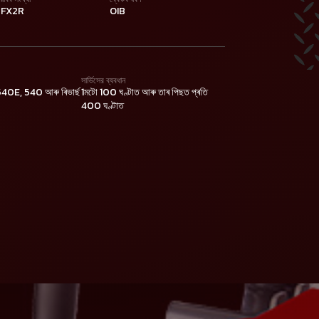
8FX2R
OIB
সার্ভিসের ব্যবধান
0E, 540 আৰু ৰিভাৰ্ছ
1মটো 100 ঘণ্টাত আৰু তাৰ পিছত প্ৰতি
400 ঘণ্টাত