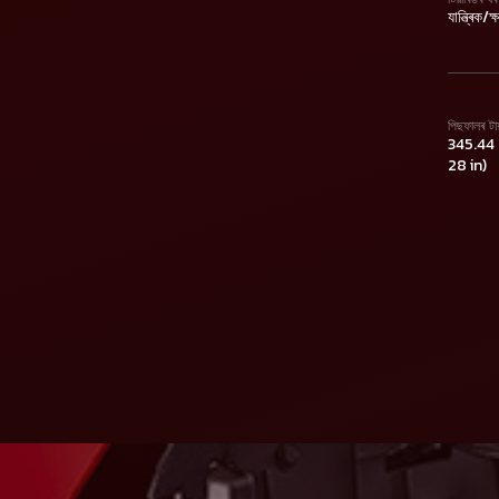
যান্ত্ৰিক/ক
পিছফালৰ টা
345.44 
28 in)