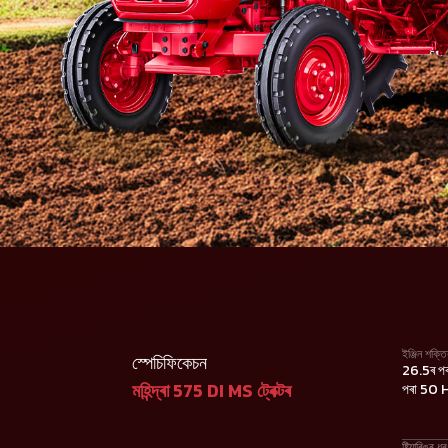
ইঞ্জিন শক্তি
স্পেচিফিকেচন
26.5ৰ পৰ
মহিন্দ্ৰা 575 DI MS ট্ৰেক্টৰ
পৰা 50 
ষ্টিয়াৰিঙৰ ধ