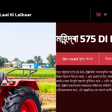
Laal Ki Lalkaar
বুয়া
মহিন্দ্ৰা 575 DI 
On-road মূল্য পাওক
লিফ
নতুন মহিন্দ্ৰা 575 DI MS ট্ৰেক্টৰটো অত্যাধুনিক প্ৰযু
বিকল্প হিচাপে থিয় হৈ আছে । 40 (HP) PTO পাৱা
কাৰ্যৰ ওপৰত উৎকৃষ্ট প্ৰদৰ্শন সুনিশ্চিত কৰে । খেতি
MS ট্ৰেক্টৰ সকলোবোৰ সহজভাৱে পৰিচালনা কৰিবলৈ নি
খেতিয়কসকলৰ বাবে, এই যন্ত্ৰটোৱে এক আদৰ্শ অংশী