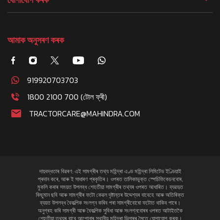
আমাক অনুসৰণ কৰক
919920703703
1800 2100 700 (টোল ফ্ৰী)
TRACTORCARE@MAHINDRA.COM
দায়বদ্ধতাৰ বিৱৰণ: এই সামগ্ৰীৰ তথ্য মহিন্দ্ৰা এণ্ড মহিন্দ্ৰা লিমিটেড ইণ্ডিয়াই
প্ৰদান কৰে, আৰু ই সাধাৰণ প্ৰকৃতিৰ। ওপৰত তালিকাভুক্ত স্পেচিফিকেচনবোৰ,
মুকলি কৰাৰ সময়ত উপলব্ধ শেহতীয়া সামগ্ৰীৰ তথ্যৰ ওপৰত আধাৰিত। ব্যৱহৃত
কিছুমান ছবি আৰু সামগ্ৰীৰ ফটো কেৱল দৃষ্টান্তৰ উদ্দেশ্যৰ বাবেহে আৰু অতিৰিক্ত
ব্যয়ত উপলব্ধ বৈকল্পিক সংলগ্ন কৰিব পৰা সামগ্ৰীবোৰো ফটোত থাকিব পাৰে।
অনুগ্ৰহ কৰি সামগ্ৰী আৰু বৈকল্পিক সুবিধা আৰু সংলগ্নবোৰৰ ওপৰত আটাইতকৈ
শেহতীয়া তথ্যৰ বাবে আপোনাৰ স্থানীয় মহিন্দ্ৰা ডিলাৰৰ সৈতে যোগাযোগ কৰক।