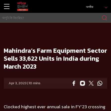
অসমীয়া
গৃহ
Press release
Mahindra’s Farm Equipment Sector Sells 33,622 Units in India during March 2023
Mahindra’s Farm Equipment Sector
Sells 33,622 Units in India during
March 2023
Apr 3, 2023 | 10 mins
Clocked highest ever annual sale in FY’23 crossing