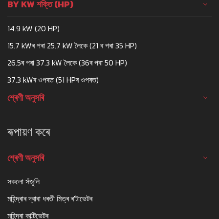
BY KW শক্তি (HP)
14.9 kW (20 HP)
15.7 kWৰ পৰা 25.7 kW লৈকে (21 ৰ পৰা 35 HP)
26.5ৰ পৰা 37.3 kW লৈকে (36ৰ পৰা 50 HP)
37.3 kWৰ ওপৰত (51 HPৰ ওপৰত)
শ্ৰেণী অনুসৰি
ৰূপায়ণ কৰে
শ্ৰেণী অনুসৰি
সকলো সঁজুলি
মহিন্দ্ৰাৰ দ্বাৰা ধৰতী মিত্ৰ ৰ'টাভেটৰ
মহিন্দ্ৰা কাল্টিভেটৰ