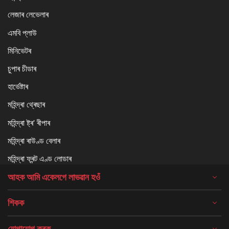
লেজাৰ লেভেলাৰ
এমবি প্লাউ
মিনিভেটৰ
চুপাৰ চীডাৰ
হাৰ্ভেষ্টাৰ
মহিন্দ্ৰা থ্ৰেছাৰ
মহিন্দ্ৰা ষ্ট্ৰ' ৰীপাৰ
মহিন্দ্ৰা ৰাউণ্ড বেলাৰ
মহিন্দ্ৰা ফ্ৰন্ট এণ্ড লোডাৰ
আহক আমি একেলগে লাভৱান হওঁ
শিকক
যোগাযোগ কৰক