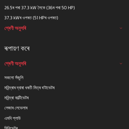
26.5ৰ পৰা 37.3 kW লৈকে (36ৰ পৰা 50 HP)
37.3 kWৰ ওপৰত (51 HPৰ ওপৰত)
শ্ৰেণী অনুসৰি
ৰূপায়ণ কৰে
শ্ৰেণী অনুসৰি
সকলো সঁজুলি
মহিন্দ্ৰাৰ দ্বাৰা ধৰতী মিত্ৰ ৰ'টাভেটৰ
মহিন্দ্ৰা কাল্টিভেটৰ
লেজাৰ লেভেলাৰ
এমবি প্লাউ
মিনিভেটৰ