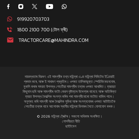
919920703703
1800 2100 700 (টোল ফ্ৰী)
TRACTORCARE@MAHINDRA.COM
দায়বদ্ধতাৰ বিৱৰণ: এই সামগ্ৰীৰ তথ্য মহিন্দ্ৰা এণ্ড মহিন্দ্ৰা লিমিটেড ইণ্ডিয়াই
প্ৰদান কৰে, আৰু ই সাধাৰণ প্ৰকৃতিৰ। ওপৰত তালিকাভুক্ত স্পেচিফিকেচনবোৰ,
মুকলি কৰাৰ সময়ত উপলব্ধ শেহতীয়া সামগ্ৰীৰ তথ্যৰ ওপৰত আধাৰিত। ব্যৱহৃত
কিছুমান ছবি আৰু সামগ্ৰীৰ ফটো কেৱল দৃষ্টান্তৰ উদ্দেশ্যৰ বাবেহে আৰু অতিৰিক্ত
ব্যয়ত উপলব্ধ বৈকল্পিক সংলগ্ন কৰিব পৰা সামগ্ৰীবোৰো ফটোত থাকিব পাৰে।
অনুগ্ৰহ কৰি সামগ্ৰী আৰু বৈকল্পিক সুবিধা আৰু সংলগ্নবোৰৰ ওপৰত আটাইতকৈ
শেহতীয়া তথ্যৰ বাবে আপোনাৰ স্থানীয় মহিন্দ্ৰা ডিলাৰৰ সৈতে যোগাযোগ কৰক।
© 2026 মহিন্দ্ৰা ট্ৰেক্টৰ। সকলো অধিকাৰ সংৰক্ষিত।
গোপনীয়তা নীতি
ছাইটমেপ