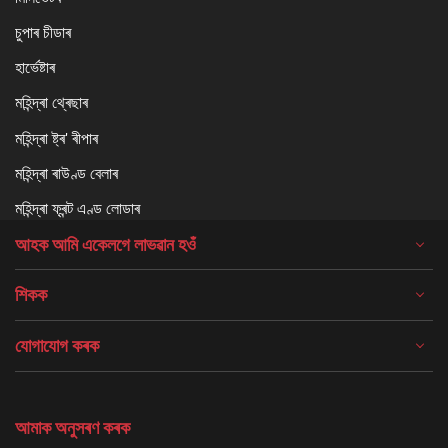
চুপাৰ চীডাৰ
হাৰ্ভেষ্টাৰ
মহিন্দ্ৰা থ্ৰেছাৰ
মহিন্দ্ৰা ষ্ট্ৰ' ৰীপাৰ
মহিন্দ্ৰা ৰাউণ্ড বেলাৰ
মহিন্দ্ৰা ফ্ৰন্ট এণ্ড লোডাৰ
আহক আমি একেলগে লাভৱান হওঁ
শিকক
যোগাযোগ কৰক
আমাক অনুসৰণ কৰক