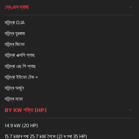
ব্ৰেণ্ডৰ দ্বাৰা
মহিন্দ্ৰা OJA
মহিন্দ্ৰ যুৱৰাজ
মহিন্দ্ৰ জিভো
মহিন্দ্ৰা এক্সপি প্লাছ
মহিন্দ্ৰা এছ পি প্লাছ
মহিন্দ্ৰা ইউভো টেক +
মহিন্দ্ৰ অৰ্জুন
মহিন্দ্ৰ নভো
BY KW শক্তি (HP)
14.9 kW (20 HP)
15.7 kWৰ পৰা 25.7 kW লৈকে (21 ৰ পৰা 35 HP)