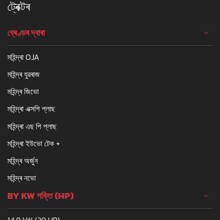
ট্ৰেক্টৰ
ব্ৰেণ্ডৰ দ্বাৰা
মহিন্দ্ৰা OJA
মহিন্দ্ৰ যুৱৰাজ
মহিন্দ্ৰ জিভো
মহিন্দ্ৰা এক্সপি প্লাছ
মহিন্দ্ৰা এছ পি প্লাছ
মহিন্দ্ৰা ইউভো টেক +
মহিন্দ্ৰ অৰ্জুন
মহিন্দ্ৰ নভো
BY KW শক্তি (HP)
14.9 kW (20 HP)