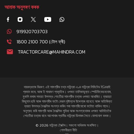
আমাক অনুসৰণ কৰক
919920703703
1800 2100 700 (টোল ফ্ৰী)
TRACTORCARE@MAHINDRA.COM
দায়বদ্ধতাৰ বিৱৰণ: এই সামগ্ৰীৰ তথ্য মহিন্দ্ৰা এণ্ড মহিন্দ্ৰা লিমিটেড ইণ্ডিয়াই
প্ৰদান কৰে, আৰু ই সাধাৰণ প্ৰকৃতিৰ। ওপৰত তালিকাভুক্ত স্পেচিফিকেচনবোৰ,
মুকলি কৰাৰ সময়ত উপলব্ধ শেহতীয়া সামগ্ৰীৰ তথ্যৰ ওপৰত আধাৰিত। ব্যৱহৃত
কিছুমান ছবি আৰু সামগ্ৰীৰ ফটো কেৱল দৃষ্টান্তৰ উদ্দেশ্যৰ বাবেহে আৰু অতিৰিক্ত
ব্যয়ত উপলব্ধ বৈকল্পিক সংলগ্ন কৰিব পৰা সামগ্ৰীবোৰো ফটোত থাকিব পাৰে।
অনুগ্ৰহ কৰি সামগ্ৰী আৰু বৈকল্পিক সুবিধা আৰু সংলগ্নবোৰৰ ওপৰত আটাইতকৈ
শেহতীয়া তথ্যৰ বাবে আপোনাৰ স্থানীয় মহিন্দ্ৰা ডিলাৰৰ সৈতে যোগাযোগ কৰক।
© 2026 মহিন্দ্ৰা ট্ৰেক্টৰ। সকলো অধিকাৰ সংৰক্ষিত।
গোপনীয়তা নীতি