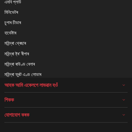
এমবি প্লাউ
মিনিভেটৰ
চুপাৰ চীডাৰ
হাৰ্ভেষ্টাৰ
মহিন্দ্ৰা থ্ৰেছাৰ
মহিন্দ্ৰা ষ্ট্ৰ' ৰীপাৰ
মহিন্দ্ৰা ৰাউণ্ড বেলাৰ
মহিন্দ্ৰা ফ্ৰন্ট এণ্ড লোডাৰ
আহক আমি একেলগে লাভৱান হওঁ
শিকক
যোগাযোগ কৰক