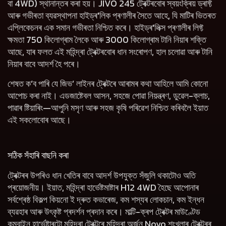
বা 4WD) স্থানান্তৰ কৰা হয়। JIVO 245 ট্ৰেক্টৰবোৰ স্বয়ংক্ৰিয় ড্ৰাফ্ট
আৰু গভীৰতা ব্যৱস্থাপনা হাইড্ৰ'লিক প্ৰণালীৰ সৈতে আহে, যি মাটিৰ ভিতৰত
এপ্লিকেচনৰ এক সমান গভীৰতা নিশ্চিত কৰে। হাইড্ৰ'লিক্স প্ৰণালীৰ লিফ্ট
ক্ষমতা 750 কিলোগ্ৰাম লৈকে আৰু 3000 কিলোগ্ৰাম টানি নিয়াৰ শক্তি
আছে, যাৰ ফলত এই মহিন্দ্ৰা ট্ৰেক্টৰবোৰ ধান সংৰোপণ, হাল চলোৱা আৰু টানি
নিয়াৰ বাবে আদৰ্শ হৈ পৰে।
শেষত ক’ব পাৰি যে জিভ’ লাইনৰ ট্ৰেক্টৰে আৰামৰ কথা আহিলে আমি কোনো
আপোচ কৰা নাই। এডজাষ্টেবল আসন, সহজে পোৱা নিয়ন্ত্ৰণ, ডুৱেল-ক্লাচ,
পাৱাৰ ষ্টিয়াৰিং—আপুনি মসৃণ আৰু সহজ কৃষি পৰিৱেশ নিশ্চিত কৰিবলৈ ইয়াত
এই সকলোবোৰ আছে।
সঠিক সঁহাৰি বাছনি কৰা
ট্ৰেক্টৰৰ উপৰিও ধান খেতিৰ বাবে আদৰ্শ উপযুক্ত সঁজুলি থকাটোও অতি
প্ৰয়োজনীয়। ইয়াত, মহিন্দ্ৰা হাৰ্ভেষ্টমাষ্টাৰ H12 4WD হৈছে আপোনাৰ
সৰ্বশ্ৰেষ্ঠ বিকল্প কিয়নো ই দ্ৰুত কভাৰেজ, কম শস্যৰ লোকচান, কম ইন্ধন
ব্যৱহাৰ আৰু উৎকৃষ্ট প্ৰদৰ্শন প্ৰদান কৰে। মাল্টি-ক্ৰপ ট্ৰেক্টৰ মাউণ্টেড
কম্বাইন হাৰ্ভেষ্টাৰটো মহিন্দ্ৰা ট্ৰেক্টৰে মহিন্দ্ৰা অৰ্জুন Novo শৃংখলাৰ ট্ৰেক্টৰৰ