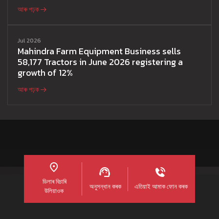
আৰু পঢ়ক
Jul 2026
Mahindra Farm Equipment Business sells
58,177 Tractors in June 2026 registering a
growth of 12%
আৰু পঢ়ক
ডিলাৰ বিচাৰি
অনুসন্ধান কৰক
এতিয়াই আমাক ফোন কৰক
উলিয়াওক