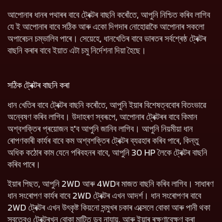
আপোনাৰ ধানৰ পথাৰৰ বাবে ট্ৰেক্টৰ বাছনি কৰোঁতে, আপুনি নিশ্চিত কৰিব লাগিব
যে ই আপোনাৰ বাবে সঠিক আৰু একো দিগদাৰ নোহোৱাকৈ আপোনাৰ সকলো
অপাৰেচন চম্ভালিব পাৰে। সেয়েহে, ধানখেতিৰ বাবে ভাৰতৰ সৰ্বশ্ৰেষ্ঠ ট্ৰেক্টৰ
বাছনি কৰাৰ বাবে ইয়াত এটা চমু নিৰ্দেশনা দিয়া হৈছে।
সঠিক ট্ৰেক্টৰ বাছনি কৰা
ধান খেতিৰ বাবে ট্ৰেক্টৰ বাছনি কৰোঁতে, আপুনি ইয়াৰ বিশেষত্ববোৰ বিতংভাৱে
অন্বেষণ কৰিব লাগিব। উদাহৰণ স্বৰূপে, আপোনাৰ ট্ৰেক্টৰৰ বাবে কিমান
অশ্বশক্তিৰ প্ৰয়োজন হ'ব আপুনি জানিব লাগিব। আপুনি নিয়মীয়া ধান
ৰোপণকাৰী কাৰ্যৰ বাবে কম অশ্বশক্তিৰ ট্ৰেক্টৰ ব্যৱহাৰ কৰিব পাৰে, কিন্তু
অধিক কঠোৰ কাম যেনে পৰিবহনৰ বাবে, আপুনি 30 HP লৈকে ট্ৰেক্টৰ বাছনি
কৰিব পাৰে।
ইয়াৰ পিছত, আপুনি 2WD আৰু 4WDৰ মাজত বাছনি কৰিব লাগিব। সাধাৰণ
ধান সংৰোপণ কাৰ্যৰ বাবে 2WD ট্ৰেক্টৰ এখন আদৰ্শ। ধান সংৰোপণৰ বাবে
2WD ট্ৰেক্টৰ এখন উৎকৃষ্ট কিয়নো সন্মুখৰ চকাৰ এক্সেলে বোকা আৰু পানী থকা
স্বত্বেও ট্ৰেক্টৰখন বোকা মাটিত ডুব নাযায়, আৰু ইয়াৰ ৰক্ষণাবেক্ষণ কৰা