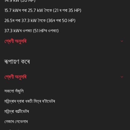
15.7 kWৰ পৰা 25.7 kW লৈকে (21 ৰ পৰা 35 HP)
26.5ৰ পৰা 37.3 kW লৈকে (36ৰ পৰা 50 HP)
37.3 kWৰ ওপৰত (51 HPৰ ওপৰত)
শ্ৰেণী অনুসৰি
ৰূপায়ণ কৰে
শ্ৰেণী অনুসৰি
সকলো সঁজুলি
মহিন্দ্ৰাৰ দ্বাৰা ধৰতী মিত্ৰ ৰ'টাভেটৰ
মহিন্দ্ৰা কাল্টিভেটৰ
লেজাৰ লেভেলাৰ