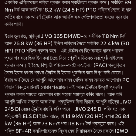
একাধিক এপ্লিকেচন শক্তি প্ৰদান কৰাৰ স্বাধীনতা প্ৰদান কৰে। সৰ্বাধিক 89
Nm টৰ্ক আৰু সৰ্বাধিক 18.2 kW (24.5 HP) PTO শক্তিৰ সৈতে, ই ধান
খেতিৰ বাবে এক আদৰ্শ ট্ৰেক্টৰ আৰু আনকি সৰু খেতিপথাৰতো সহজে ব্যৱহাৰ
কৰিব পাৰি।
ইয়াৰ তুলনাত, মহিন্দ্ৰা JIVO 365 DI4WD-য়ে সৰ্বাধিক 118 Nm টৰ্ক
আৰু 26.8 kW (36 HP) ইঞ্জিন শক্তিৰ সৈতে সৰ্বাধিক 22.4 kW (30
HP) PTO শক্তি প্ৰদান কৰে। এই ট্ৰেক্টৰখন বিশেষভাৱে ধানৰ পথাৰত
প্ৰয়োগৰ বাবে ডিজাইন কৰা হৈছে যিয়ে শ্ৰেণীৰ ভিতৰত সৰ্বশ্ৰেষ্ঠ মাইলেজ
প্ৰদান কৰে। ই হৈছে বিপ্লৱী পজিচন-অটো কণ্ট্ৰোল (PAC) প্ৰযুক্তিৰ
সৈতে ইয়াৰ ধৰণৰ প্ৰথম ট্ৰেক্টৰ যি ইয়াক পুডলিংৰ বাবে নিপুণ কৰি তোলে।
ইয়াৰ অৰ্থ হৈছে যে আপুনি আপোনাৰ ধানৰ খেতিৰ কামৰ সময়ত আপোনাৰ PC
লিভাৰ নিৰন্তৰ মিলাই লোৱাৰ প্ৰয়োজন নাই আৰু ট্ৰেক্টৰে উৎকৃষ্ট প্ৰদৰ্শন
প্ৰদান কৰাৰ সময়ত আপোনাৰ কাম সহজে সমাপ্ত কৰিব পাৰে। আৰু যদি
আপুনি অধিক উন্নত আৰু উচ্চ-প্ৰযুক্তিৰ কিবা বিচাৰে, আপুনি মহিন্দ্ৰা JIVO
245 DI ৰেঞ্জৰ ট্ৰেক্টৰ বাছনি কৰিব পাৰে। JIVO 245 DI পৰিসৰত এক
শক্তিশালী ELS DI ইঞ্জিন আছে, যি 14.9 kW (20 HP) ৰ পৰা 26.84
kW (36 HP) আৰু 73 Nmৰ পৰা 118 Nm টৰ্ক প্ৰস্তুত কৰে। এই
শক্তি 8F+4R কনফিগাৰেচনত স্থিৰ মেছ গিয়াৰবক্সৰ সৈতে চকালৈ (2WD