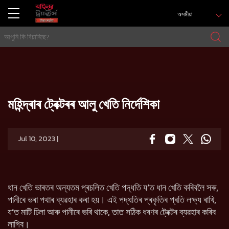
অসমীয়া
গৃহ
Press release
মহিন্দ্ৰাৰ ট্ৰেক্টৰৰ আলু খেতি নিৰ্দেশিকা
মহিন্দ্ৰাৰ ট্ৰেক্টৰৰ আলু খেতি নিৰ্দেশিকা
Jul 10, 2023 |
ধান খেতি ভাৰতৰ অন্যতম প্ৰচলিত খেতি পদ্ধতি য’ত ধান খেতি কৰিবলৈ সৰু,
পানীৰে ভৰা পথাৰ ব্যৱহাৰ কৰা হয়। এই পদ্ধতিৰ প্ৰকৃতিৰ প্ৰতি লক্ষ্য ৰাখি,
য’ত মাটি ঢিলা আৰু পানীৰে ভৰি থাকে, তাত সঠিক ধৰণৰ ট্ৰেক্টৰ ব্যৱহাৰ কৰিব
লাগিব।