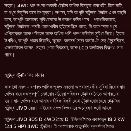
সহজ। 4WD ধান সংৰোপণকাৰী ট্ৰেক্টৰ অধিক বিস্তৃত ধানখেতি, ঢিলা মাটি,
বা গধুৰ সঁজুলিৰ বাবে উপযুক্ত। লগতে, যদি আপুনি মহিন্দ্ৰা ট্ৰেক্টৰ এখন বাছনি
কৰে, আপুনি অন্যান্য সুবিধাবোৰো উপভোগ কৰিব পাৰে। প্ৰাথমিকভাৱে,
মহিন্দ্ৰা ট্ৰেক্টৰত শ্ৰেণী-আগশাৰীৰ হাইড্ৰ'লিক্স থাকে, যি আপোনাক গধুৰ
এপ্লিকেচন আৰু পৰিবহন আৰু অধিক পানী পাম্প কৰিবলৈ সুবিধা দিয়ে। ইয়াৰ
উপৰিও, আপুনি পাৱাৰ ষ্টিয়াৰিং, ডুৱেল-ক্লাচৰ সৈতে কনষ্টেণ্ট মেছ ট্ৰেন্সমিছন,
এডজাষ্টেবল আসন, সহজে পোৱা নিয়ন্ত্ৰণ, আৰু LCD ক্লাষ্টাৰৰ বিকল্পও ল'ব
পাৰে।
মহিন্দ্ৰা ট্ৰেক্টৰ কিয় কিনিব
কাৰণটো সৰল - ওপৰত তালিকাভুক্ত সকলো অত্যাৱশ্যকীয় সুবিধা যিবোৰ ধান
খেতিৰ বাবে গুৰুত্বপূৰ্ণ, সেইবোৰ মহিন্দ্ৰা পৰিসৰৰ ট্ৰেক্টৰৰ সৈতে আগবঢ়োৱা
হয়। ধান খেতিৰ বাবে আমাৰ সৰ্বাধিক বিক্ৰী হোৱা ট্ৰেক্টৰবোৰ হৈছে ট্ৰেক্টৰৰ
মহিন্দ্ৰা JIVO ৰেঞ্জ। এইবোৰ তলত বিতংভাৱে অন্বেষণ কৰোঁ আহক:
মহিন্দ্ৰা JIVO 305 DI4WD হৈছে DI ইঞ্জিনৰ সৈতে একমাত্ৰ 18.2 kW
(24.5 HP) 4WD ট্ৰেক্টৰ। ই আপোনাক অতুলনীয় প্ৰদৰ্শনৰ সৈতে