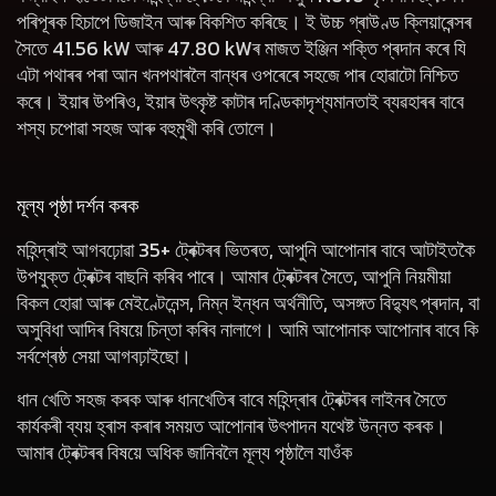
পৰিপূৰক হিচাপে ডিজাইন আৰু বিকশিত কৰিছে। ই উচ্চ গ্ৰাউণ্ড ক্লিয়াৰেন্সৰ
সৈতে 41.56 kW আৰু 47.80 kWৰ মাজত ইঞ্জিন শক্তি প্ৰদান কৰে যি
এটা পথাৰৰ পৰা আন খনপথাৰলৈ বান্ধৰ ওপৰেৰে সহজে পাৰ হোৱাটো নিশ্চিত
কৰে। ইয়াৰ উপৰিও, ইয়াৰ উৎকৃষ্ট কাটাৰ দণ্ডিকাদৃশ্যমানতাই ব্যৱহাৰৰ বাবে
শস্য চপোৱা সহজ আৰু বহুমুখী কৰি তোলে।
মূল্য পৃষ্ঠা দৰ্শন কৰক
মহিন্দ্ৰাই আগবঢ়োৱা 35+ ট্ৰেক্টৰৰ ভিতৰত, আপুনি আপোনাৰ বাবে আটাইতকৈ
উপযুক্ত ট্ৰেক্টৰ বাছনি কৰিব পাৰে। আমাৰ ট্ৰেক্টৰৰ সৈতে, আপুনি নিয়মীয়া
বিকল হোৱা আৰু মেইণ্টেনেন্স, নিম্ন ইন্ধন অৰ্থনীতি, অসঙ্গত বিদ্যুৎ প্ৰদান, বা
অসুবিধা আদিৰ বিষয়ে চিন্তা কৰিব নালাগে। আমি আপোনাক আপোনাৰ বাবে কি
সৰ্বশ্ৰেষ্ঠ সেয়া আগবঢ়াইছো।
ধান খেতি সহজ কৰক আৰু ধানখেতিৰ বাবে মহিন্দ্ৰাৰ ট্ৰেক্টৰৰ লাইনৰ সৈতে
কাৰ্যকৰী ব্যয় হ্ৰাস কৰাৰ সময়ত আপোনাৰ উৎপাদন যথেষ্ট উন্নত কৰক।
আমাৰ ট্ৰেক্টৰৰ বিষয়ে অধিক জানিবলৈ মূল্য পৃষ্ঠালৈ যাওঁক