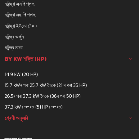
মহিন্দ্ৰা এক্সপি প্লাছ
মহিন্দ্ৰা এছ পি প্লাছ
মহিন্দ্ৰা ইউভো টেক +
মহিন্দ্ৰ অৰ্জুন
মহিন্দ্ৰ নভো
BY KW শক্তি (HP)
14.9 kW (20 HP)
15.7 kWৰ পৰা 25.7 kW লৈকে (21 ৰ পৰা 35 HP)
26.5ৰ পৰা 37.3 kW লৈকে (36ৰ পৰা 50 HP)
37.3 kWৰ ওপৰত (51 HPৰ ওপৰত)
শ্ৰেণী অনুসৰি