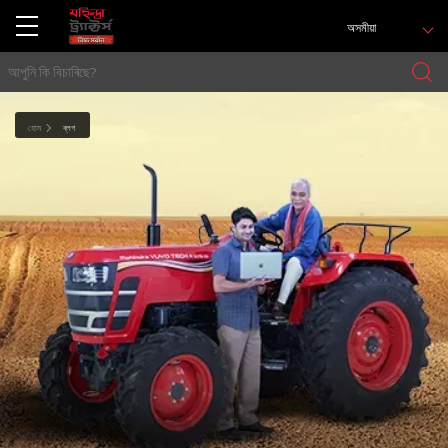
অসমীয়া
হোম
ব্লগ