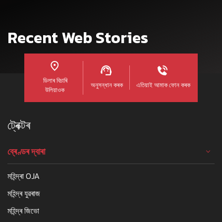
Recent Web Stories
ডিলাৰ বিচাৰি
অনুসন্ধান কৰক
এতিয়াই আমাক ফোন কৰক
উলিয়াওক
ট্ৰেক্টৰ
ব্ৰেণ্ডৰ দ্বাৰা
মহিন্দ্ৰা OJA
মহিন্দ্ৰ যুৱৰাজ
মহিন্দ্ৰ জিভো