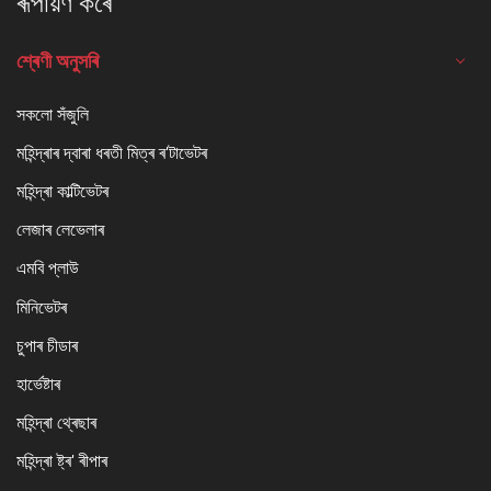
ৰূপায়ণ কৰে
শ্ৰেণী অনুসৰি
সকলো সঁজুলি
মহিন্দ্ৰাৰ দ্বাৰা ধৰতী মিত্ৰ ৰ'টাভেটৰ
মহিন্দ্ৰা কাল্টিভেটৰ
লেজাৰ লেভেলাৰ
এমবি প্লাউ
মিনিভেটৰ
চুপাৰ চীডাৰ
হাৰ্ভেষ্টাৰ
মহিন্দ্ৰা থ্ৰেছাৰ
মহিন্দ্ৰা ষ্ট্ৰ' ৰীপাৰ