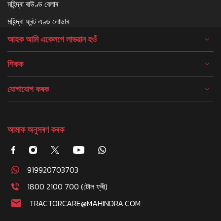
মহিন্দ্ৰা ৰাউণ্ড বেলাৰ
মহিন্দ্ৰা ফ্ৰন্ট এণ্ড লোডাৰ
আহক আমি একেলগে লাভৱান হওঁ
শিকক
যোগাযোগ কৰক
আমাক অনুসৰণ কৰক
919920703703
1800 2100 700 (টোল ফ্ৰী)
TRACTORCARE@MAHINDRA.COM