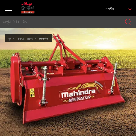
অসমীয়া
গৃহ
IMPLEMENTS
মিনিভেটৰ