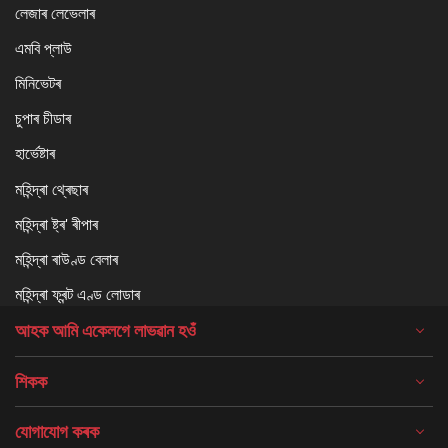
লেজাৰ লেভেলাৰ
এমবি প্লাউ
মিনিভেটৰ
চুপাৰ চীডাৰ
হাৰ্ভেষ্টাৰ
মহিন্দ্ৰা থ্ৰেছাৰ
মহিন্দ্ৰা ষ্ট্ৰ' ৰীপাৰ
মহিন্দ্ৰা ৰাউণ্ড বেলাৰ
মহিন্দ্ৰা ফ্ৰন্ট এণ্ড লোডাৰ
আহক আমি একেলগে লাভৱান হওঁ
শিকক
যোগাযোগ কৰক