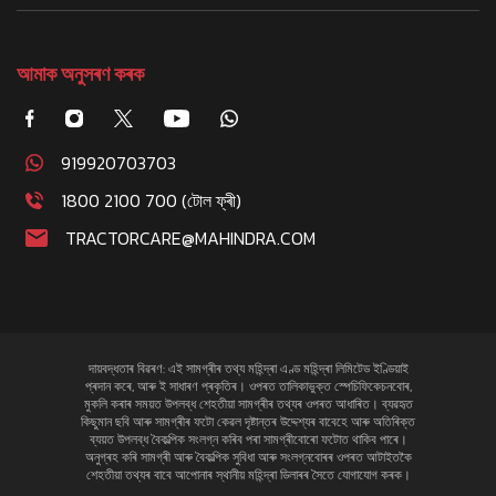
আমাক অনুসৰণ কৰক
919920703703
1800 2100 700 (টোল ফ্ৰী)
TRACTORCARE@MAHINDRA.COM
দায়বদ্ধতাৰ বিৱৰণ: এই সামগ্ৰীৰ তথ্য মহিন্দ্ৰা এণ্ড মহিন্দ্ৰা লিমিটেড ইণ্ডিয়াই
প্ৰদান কৰে, আৰু ই সাধাৰণ প্ৰকৃতিৰ। ওপৰত তালিকাভুক্ত স্পেচিফিকেচনবোৰ,
মুকলি কৰাৰ সময়ত উপলব্ধ শেহতীয়া সামগ্ৰীৰ তথ্যৰ ওপৰত আধাৰিত। ব্যৱহৃত
কিছুমান ছবি আৰু সামগ্ৰীৰ ফটো কেৱল দৃষ্টান্তৰ উদ্দেশ্যৰ বাবেহে আৰু অতিৰিক্ত
ব্যয়ত উপলব্ধ বৈকল্পিক সংলগ্ন কৰিব পৰা সামগ্ৰীবোৰো ফটোত থাকিব পাৰে।
অনুগ্ৰহ কৰি সামগ্ৰী আৰু বৈকল্পিক সুবিধা আৰু সংলগ্নবোৰৰ ওপৰত আটাইতকৈ
শেহতীয়া তথ্যৰ বাবে আপোনাৰ স্থানীয় মহিন্দ্ৰা ডিলাৰৰ সৈতে যোগাযোগ কৰক।