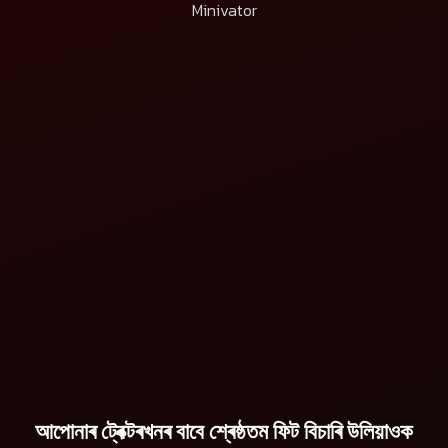
Minivator
মহিন্দ্ৰা মিনিভেটৰ
বিৱৰণ চাওক
আপোনাৰ ট্ৰেক্টৰখনৰ বাবে শ্ৰেষ্ঠতম ফিট বিচাৰি উলিয়াওক