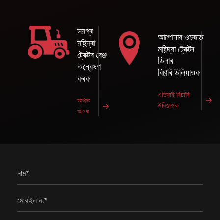
সমগ্ৰ
আপোনাৰ ওচৰতে
মহিন্দ্ৰা
মহিন্দ্ৰা ট্ৰেক্টৰ
ট্ৰেক্টৰ ৰেঞ্জ
ডিলাৰ
অন্বেষণ
বিচাৰি উলিয়াওক
কৰক
এতিয়াই বিচাৰি
অধিক
উলিয়াওক
জানক
নাম*
মোবাইল ন.*