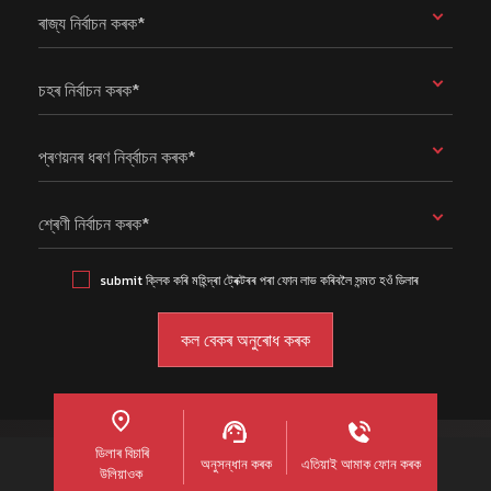
ৰাজ্য নিৰ্বাচন কৰক*
চহৰ নিৰ্বাচন কৰক*
প্ৰণয়নৰ ধৰণ নিৰ্ব্বাচন কৰক*
শ্ৰেণী নিৰ্বাচন কৰক*
submit ক্লিক কৰি মহিন্দ্ৰা ট্ৰেক্টৰৰ পৰা ফোন লাভ কৰিবলৈ সন্মত হওঁ ডিলাৰ
ডিলাৰ বিচাৰি
অনুসন্ধান কৰক
এতিয়াই আমাক ফোন কৰক
উলিয়াওক