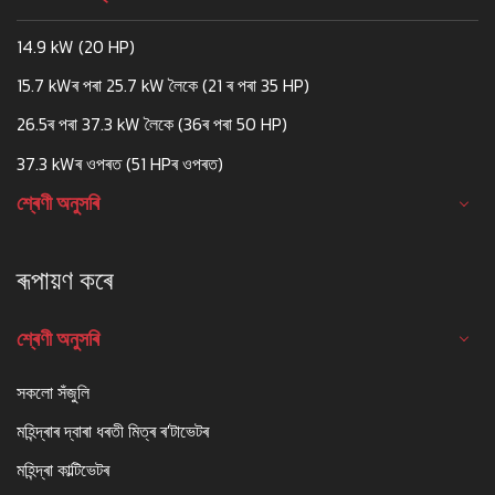
14.9 kW (20 HP)
15.7 kWৰ পৰা 25.7 kW লৈকে (21 ৰ পৰা 35 HP)
26.5ৰ পৰা 37.3 kW লৈকে (36ৰ পৰা 50 HP)
37.3 kWৰ ওপৰত (51 HPৰ ওপৰত)
শ্ৰেণী অনুসৰি
ৰূপায়ণ কৰে
শ্ৰেণী অনুসৰি
সকলো সঁজুলি
মহিন্দ্ৰাৰ দ্বাৰা ধৰতী মিত্ৰ ৰ'টাভেটৰ
মহিন্দ্ৰা কাল্টিভেটৰ