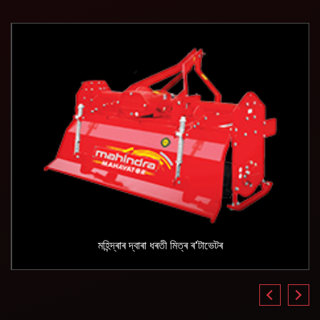
মহিন্দ্ৰাৰ দ্বাৰা ধৰতী মিত্ৰ ৰ'টাভেটৰ