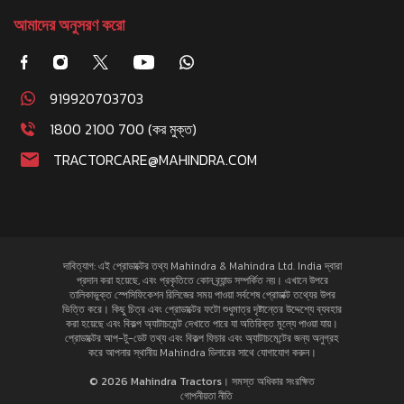
আমাদের অনুসরণ করো
919920703703
1800 2100 700 (কর মুক্ত)
TRACTORCARE@MAHINDRA.COM
দাবিত্যাগ: এই প্রোডাক্টের তথ্য Mahindra & Mahindra Ltd. India দ্বারা
প্রদান করা হয়েছে, এবং প্রকৃতিতে কোন ব্র্যান্ড সম্পর্কিত নয়। এখানে উপরে
তালিকাভুক্ত স্পেসিফিকেশন রিলিজের সময় পাওয়া সর্বশেষ প্রোডাক্ট তথ্যের উপর
ভিত্তি করে। কিছু চিত্র এবং প্রোডাক্টের ফটো শুধুমাত্র দৃষ্টান্তের উদ্দেশ্যে ব্যবহার
করা হয়েছে এবং বিকল্প অ্যাটাচমেন্ট দেখাতে পারে যা অতিরিক্ত মূল্যে পাওয়া যায়।
প্রোডাক্টের আপ-টু-ডেট তথ্য এবং বিকল্প ফিচার এবং অ্যাটাচমেন্টের জন্য অনুগ্রহ
করে আপনার স্থানীয় Mahindra ডিলারের সাথে যোগাযোগ করুন।
© 2026 Mahindra Tractors। সমস্ত অধিকার সংরক্ষিত
গোপনীয়তা নীতি