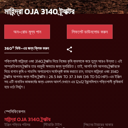
মাহিন্দ্রা OJA 3140 ট্র্যাক্টর
অন-রোড মূল্য পান
লিফলেট ডাউনলোড করুন
0
360
ভিউ-এর জন্য ক্লিক করুন
শক্তিশালী মাহিন্দ্রা ওজা 3140 ট্র্যাক্টর দিয়ে নিজের কৃষি ব্যবসাকে করে তুলুন আরও উন্নত। এই
সাম্প্রতিকতম ট্র্যাক্টর তার বহুমুখী ক্ষমতার জন্য সুপরিচিত। তাই, আপনি যদি আপনার ট্র্যাক্টরকে
দিয়ে বাগান কৃষি ও পাডলিং অপারেশনে সর্বোৎকৃষ্ট কাজ করাতে চান, তাহলে মাহিন্দ্রা ওজা 3140
ট্র্যাক্টর আপনার জন্য সঠিক ট্র্যাক্টর। 26.5 kW TO 37.3 kW (36 TO 50 HP)-এর ইঞ্জিন
সহ এটি নানাবিধ কাজকর্মের জন্য একদম আদর্শ যেখানে এর 12x12 ট্রান্সমিশনে শক্তিশালী কৃষিকার্য
হয়ে ওঠে নির্ভুল।
স্পেসিফিকেশন
মাহিন্দ্রা OJA 3140 ট্র্যাক্টর
ইঞ্জিন শক্তির পরিসর
স্টিয়ারিং টাইপ
পিছনের টায়ারের আকার