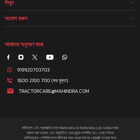
শিখুন
সংযোগ করুন
আমাদের অনুসরণ করো
919920703703
1800 2100 700 (কর মুক্ত)
TRACTORCARE@MAHINDRA.COM
দাবিত্যাগ: এই প্রোডাক্টের তথ্য Mahindra & Mahindra Ltd. India দ্বারা
প্রদান করা হয়েছে, এবং প্রকৃতিতে কোন ব্র্যান্ড সম্পর্কিত নয়। এখানে উপরে
তালিকাভুক্ত স্পেসিফিকেশন রিলিজের সময় পাওয়া সর্বশেষ প্রোডাক্ট তথ্যের উপর