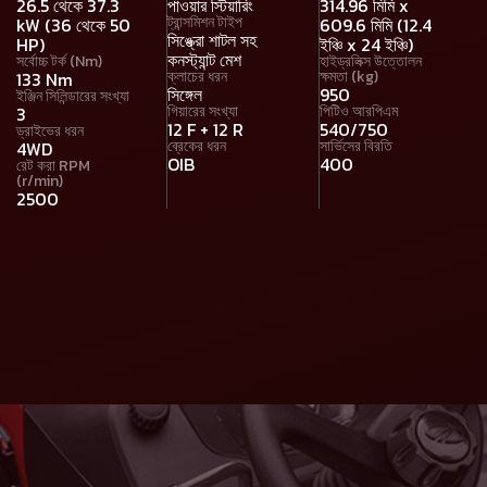
26.5 থেকে 37.3
পাওয়ার স্টিয়ারিং
314.96 মিমি x
ট্রান্সমিশন টাইপ
kW (36 থেকে 50
609.6 মিমি (12.4
সিঙ্ক্রো শাটল সহ
HP)
ইঞ্চি x 24 ইঞ্চি)
কনস্ট্যান্ট মেশ
সর্বোচ্চ টর্ক (Nm)
হাইড্রলিক্স উত্তোলন
ক্লাচের ধরন
ক্ষমতা (kg)
133 Nm
সিঙ্গেল
950
ইঞ্জিন সিলিন্ডারের সংখ্যা
গিয়ারের সংখ্যা
পিটিও আরপিএম
3
12 F + 12 R
540/750
ড্রাইভের ধরন
ব্রেকের ধরন
সার্ভিসের বিরতি
4WD
OIB
400
রেট করা RPM
(r/min)
2500