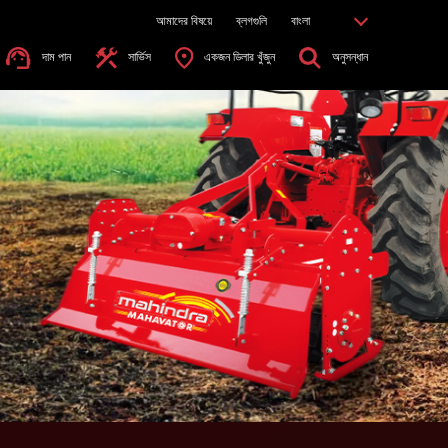
আমাদের বিষয়ে
ব্লগগুলি
বাংলা
দাম পান
সার্ভিস
একজন ডিলার খুঁজুন
অনুসন্ধান