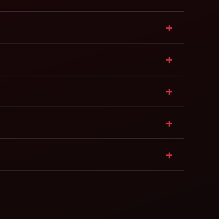
+
+
+
+
+