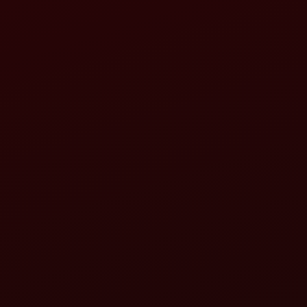
রোটাভেটর তেজ-E ZLX+
মহিন্দ্রা মহাভে
বিস্তারিত দেখুন
বিস্তারিত দেখুন
রোটাভেটর তেজ-E MLX
মহিন্দ্রা সুপারভ