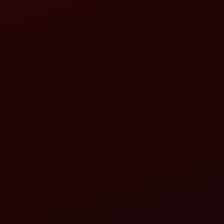
টর
মহিন্দ্রা জাইরোভেটর ZLX+
বিস্তারিত দেখুন
মাহিন্দ্রা মহাবাটর এইচডি
েটর