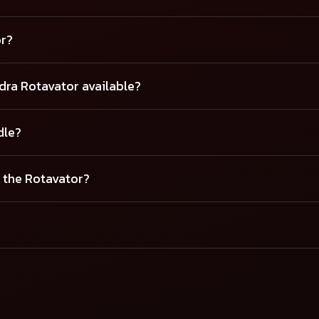
or?
dra Rotavator available?
dle?
 the Rotavator?