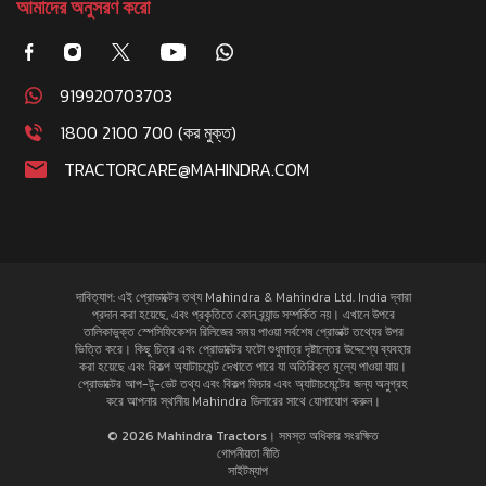
আমাদের অনুসরণ করো
919920703703
1800 2100 700 (কর মুক্ত)
TRACTORCARE@MAHINDRA.COM
দাবিত্যাগ: এই প্রোডাক্টের তথ্য Mahindra & Mahindra Ltd. India দ্বারা
প্রদান করা হয়েছে, এবং প্রকৃতিতে কোন ব্র্যান্ড সম্পর্কিত নয়। এখানে উপরে
তালিকাভুক্ত স্পেসিফিকেশন রিলিজের সময় পাওয়া সর্বশেষ প্রোডাক্ট তথ্যের উপর
ভিত্তি করে। কিছু চিত্র এবং প্রোডাক্টের ফটো শুধুমাত্র দৃষ্টান্তের উদ্দেশ্যে ব্যবহার
করা হয়েছে এবং বিকল্প অ্যাটাচমেন্ট দেখাতে পারে যা অতিরিক্ত মূল্যে পাওয়া যায়।
প্রোডাক্টের আপ-টু-ডেট তথ্য এবং বিকল্প ফিচার এবং অ্যাটাচমেন্টের জন্য অনুগ্রহ
করে আপনার স্থানীয় Mahindra ডিলারের সাথে যোগাযোগ করুন।
© 2026 Mahindra Tractors। সমস্ত অধিকার সংরক্ষিত
গোপনীয়তা নীতি
সাইটম্যাপ