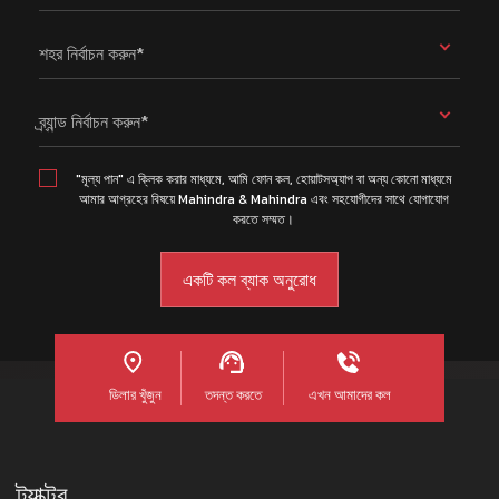
শহর নির্বাচন করুন*
ব্র্যান্ড নির্বাচন করুন*
"মূল্য পান" এ ক্লিক করার মাধ্যমে, আমি ফোন কল, হোয়াটসঅ্যাপ বা অন্য কোনো মাধ্যমে
আমার আগ্রহের বিষয়ে Mahindra & Mahindra এবং সহযোগীদের সাথে যোগাযোগ
করতে সম্মত।
ডিলার খুঁজুন
তদন্ত করতে
এখন আমাদের কল
ট্র্যাক্টর