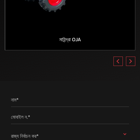
মাহিন্দ্রা OJA
নাম*
মোবাইল ন.*
রাজ্য নির্বাচন কর*