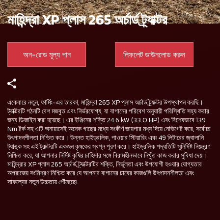
মাহিন্দ্রা XP প্লাস 265 অর্চার্ড ট্র্যাক্টর
অন-রোড মূল্য পান
লিফলেট ডাউনলোড করুন
একেবারে নতুন, ফার্মিং-এর তারকা, মাহিন্দ্রা 265 XP প্লাস অর্চার্ড ট্র্যাক্টর উপস্থাপন করছি।
ট্রাক্টরটি গঠনটি বেশ মজবুত এবং নির্ভরযোগ্য, যা বাগানের পরিবেশ অনুযায়ী পরিস্থিতি সহ্য করার
জন্য ডিজাইন করা হয়েছে। এর ইঞ্জিনের শক্তি 24.6 kW (33.0 HP) এবং বিশেষভাবে 139
Nm টর্ক সহ এটি অনায়াসেই অনেক গাছের মধ্যে সংকীর্ণ জায়গার মধ্য দিয়ে নেভিগেট করে, সর্বোচ্চ
উৎপাদনশীলতা নিশ্চিত করে। উন্নত হাইড্রলিক, পাওয়ার স্টিয়ারিং এবং 49 লিটারের জ্বালানি
ট্যাঙ্ক সহ এই ট্রাক্টরটি একজন কৃষকের স্বপ্ন পূরণ করে। হাইড্রলিক পদ্ধতিটি সুনির্দিষ্ট নিয়ন্ত্রণ
নিশ্চিত করে, যা আপনার নির্দিষ্ট কৃষির চাহিদার সঙ্গে বিরামহীনভাবে নিখুঁত কাজ করার সুবিধা দেয়।
মাহিন্দ্রার XP প্লাস 265 অর্চার্ড ট্র্যাক্টরটির শক্তি, নির্ভুলতা এবং উপযোগী হওয়ার যোগ্যতার
অপরাজেয় সংমিশ্রণ নিশ্চিত করে যে আপনার বাগানের চাষের কাজগুলি উৎপাদনশীলতা এবং
সাফল্যের নতুন উচ্চতায় পৌঁছেছে৷