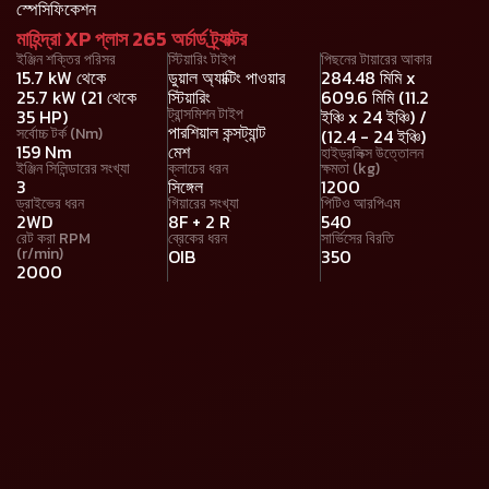
স্পেসিফিকেশন
মাহিন্দ্রা XP প্লাস 265 অর্চার্ড ট্র্যাক্টর
ইঞ্জিন শক্তির পরিসর
স্টিয়ারিং টাইপ
পিছনের টায়ারের আকার
15.7 kW থেকে
ডুয়াল অ্যাক্টিং পাওয়ার
284.48 মিমি x
25.7 kW (21 থেকে
স্টিয়ারিং
609.6 মিমি (11.2
ট্রান্সমিশন টাইপ
35 HP)
ইঞ্চি x 24 ইঞ্চি) /
পারশিয়াল কন্সট্যান্ট
সর্বোচ্চ টর্ক (Nm)
(12.4 - 24 ইঞ্চি)
159 Nm
মেশ
হাইড্রলিক্স উত্তোলন
ইঞ্জিন সিলিন্ডারের সংখ্যা
ক্লাচের ধরন
ক্ষমতা (kg)
3
সিঙ্গেল
1200
ড্রাইভের ধরন
গিয়ারের সংখ্যা
পিটিও আরপিএম
2WD
8F + 2 R
540
রেট করা RPM
ব্রেকের ধরন
সার্ভিসের বিরতি
(r/min)
OIB
350
2000