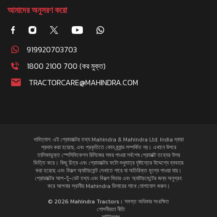
আমাদের অনুসরণ করো
919920703703
1800 2100 700 (কর মুক্ত)
TRACTORCARE@MAHINDRA.COM
দাবিত্যাগ: এই প্রোডাক্টের তথ্য Mahindra & Mahindra Ltd. India দ্বারা
প্রদান করা হয়েছে, এবং প্রকৃতিতে কোন ব্র্যান্ড সম্পর্কিত নয়। এখানে উপরে
তালিকাভুক্ত স্পেসিফিকেশন রিলিজের সময় পাওয়া সর্বশেষ প্রোডাক্ট তথ্যের উপর
ভিত্তি করে। কিছু চিত্র এবং প্রোডাক্টের ফটো শুধুমাত্র দৃষ্টান্তের উদ্দেশ্যে ব্যবহার
করা হয়েছে এবং বিকল্প অ্যাটাচমেন্ট দেখাতে পারে যা অতিরিক্ত মূল্যে পাওয়া যায়।
প্রোডাক্টের আপ-টু-ডেট তথ্য এবং বিকল্প ফিচার এবং অ্যাটাচমেন্টের জন্য অনুগ্রহ
করে আপনার স্থানীয় Mahindra ডিলারের সাথে যোগাযোগ করুন।
© 2026 Mahindra Tractors। সমস্ত অধিকার সংরক্ষিত
গোপনীয়তা নীতি
সাইটম্যাপ