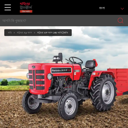
বাংলা
বাড়ি
মাহিন্দ্রা Xp প্লাস
মাহিন্দ্রা XP প্লাস 265 অর্চার্ড ট্র্যাক্টর