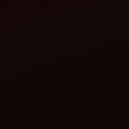
মহিন্দ্রা বালকার টিএমসিএইচ
(2WD/4WD)
মহিন্দ্রা জাইরোভেটর ZLX+
বিস্তারিত দেখুন
বিস্তারিত দেখুন
মহিন্দ্রা মহাভেটর
মহিন্দ্রা মিনিভেটর