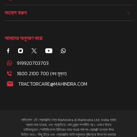
সংযোগ করুন
আমাদের অনুসরণ করো
919920703703
1800 2100 700 (কর মুক্ত)
TRACTORCARE@MAHINDRA.COM
দাবিত্যাগ: এই প্রোডাক্টের তথ্য Mahindra & Mahindra Ltd. India দ্বারা
প্রদান করা হয়েছে, এবং প্রকৃতিতে কোন ব্র্যান্ড সম্পর্কিত নয়। এখানে উপরে
তালিকাভুক্ত স্পেসিফিকেশন রিলিজের সময় পাওয়া সর্বশেষ প্রোডাক্ট তথ্যের উপর
ভিত্তি করে। কিছু চিত্র এবং প্রোডাক্টের ফটো শুধুমাত্র দৃষ্টান্তের উদ্দেশ্যে ব্যবহার