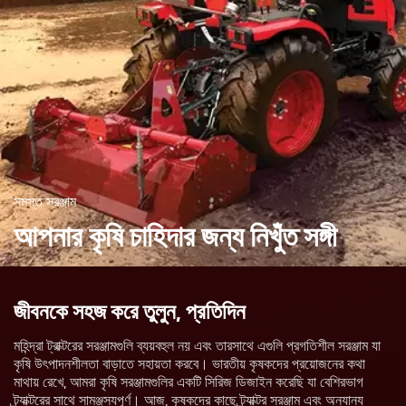
সমস্ত সরঞ্জাম
আপনার কৃষি চাহিদার
জন্য নিখুঁত সঙ্গী
জীবনকে সহজ করে তুলুন, প্রতিদিন
মহিন্দ্রা ট্রাক্টরের সরঞ্জামগুলি ব্যয়বহুল নয় এবং তারসাথে এগুলি প্রগতিশীল সরঞ্জাম যা
কৃষি উৎপাদনশীলতা বাড়াতে সহায়তা করবে। ভারতীয় কৃষকদের প্রয়োজনের কথা
মাথায় রেখে, আমরা কৃষি সরঞ্জামগুলির একটি সিরিজ ডিজাইন করেছি যা বেশিরভাগ
ট্র্যাক্টরের সাথে সামঞ্জস্যপূর্ণ। আজ, কৃষকদের কাছে ট্র্যাক্টর সরঞ্জাম এবং অন্যান্য