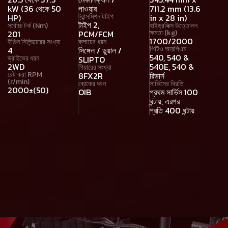
kW (36 থেকে 50
পাওয়ার
711.2 mm (13.6
ট্রান্সমিশন টাইপ
HP)
in x 28 in)
টাইপ 2,
সর্বোচ্চ টর্ক (Nm)
হাইড্রলিক্স উত্তোলন
ক্ষমতা (kg)
201
PCM/FCM
1700/2000
ইঞ্জিন সিলিন্ডারের সংখ্যা
ক্লাচের ধরন
পিটিও আরপিএম
4
সিঙ্গেল / ডুয়াল /
540, 540 &
ড্রাইভের ধরন
SLIPTO
2WD
540E, 540 &
গিয়ারের সংখ্যা
রেট করা RPM
8FX2R
রিভার্স
(r/min)
ব্রেকের ধরন
সার্ভিসের বিরতি
2000±(50)
OIB
প্রথম সার্ভিস 100
ঘন্টায়, এরপর
প্রতি 400 ঘন্টায়