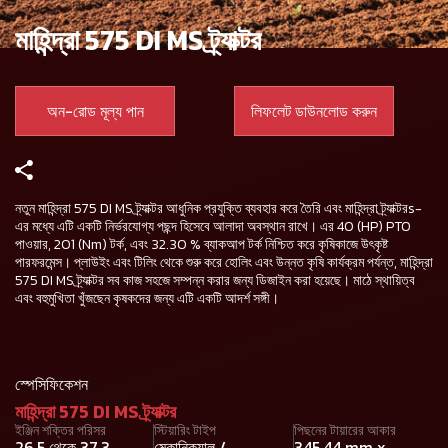
মাহিন্দ্রা 575 DI MS ট্র্যাক্টর
অন-রোড মূল্য পান
লিফলেট ডাউনলোড করুন
নতুন মাহিন্দ্রা 575 DI MS ট্র্যাক্টর আধুনিক প্রযুক্তি ব্যবহার করে তৈরি এবং মাহিন্দ্রা ট্র্যাক্টরs-
এর মধ্যে এটি একটি নির্ভরযোগ্য পছন্দ হিসেবে আলাদা অবস্থান রাখে। এর 40 (HP) PTO
পাওয়ার, 201 (Nm) টর্ক, এবং 32.30 % ব্যাকআপ টর্ক নিশ্চিত করে কৃষিকাজে উৎকৃষ্ট
পারফরমেন্স। প্লাউইং এবং টিলিং থেকে শুরু করে হোলিং এবং উন্নত কৃষি কার্যক্রম পর্যন্ত, মাহিন্দ্রা
575 DI MS ট্র্যাক্টর সব কাজ সহজে সম্পন্ন করার জন্য ডিজাইন করা হয়েছে। মাঠে স্থায়িত্ব
এবং বহুমুখিতা খুঁজছেন কৃষকদের জন্য এটি একটি আদর্শ সঙ্গী।
স্পেসিফিকেশন
মাহিন্দ্রা 575 DI MS ট্র্যাক্টর
ইঞ্জিন শক্তির পরিসর
স্টিয়ারিং টাইপ
পিছনের টায়ারের আকার
26.5 থেকে 37.3
মেকানিক্যাল /
345.44 mm x