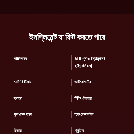
ইমপ্লিমেন্ট যা ফিট করতে পারে
কাল্টিভেটর
M B প্লাও (ম্যানুয়াল/
হাইড্রলিকস)
রোটারি টিলার
জাইরোভেটর
হ্যারো
টিপিং ট্রেলার
ফুল কেজ হুইল
হাফ কেজ হুইল
রিজার
প্লান্টার