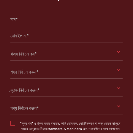
নাম*
মোবাইল ন.*
রাজ্য নির্বাচন কর*
শহর নির্বাচন করুন*
ব্র্যান্ড নির্বাচন করুন*
পণ্য নির্বাচন করুন*
"মূল্য পান" এ ক্লিক করার মাধ্যমে, আমি ফোন কল, হোয়াটসঅ্যাপ বা অন্য কোনো মাধ্যমে
আমার আগ্রহের বিষয়ে Mahindra & Mahindra এবং সহযোগীদের সাথে যোগাযোগ