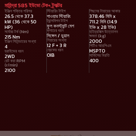
মাহিন্দ্রা 585 ইউভো টেক+ ট্র্যাক্টর
ইঞ্জিন শক্তির পরিসর
স্টিয়ারিং টাইপ
পিছনের টায়ারের আকার
26.5 থেকে 37.3
পাওয়ার স্টিয়ারিং
378.46 মিমি x
ট্রান্সমিশন টাইপ
kW (36 থেকে 50
711.2 মিমি (14.9
ফুল কনস্ট্যান্ট মেশ
HP)
ইঞ্চি x 28 ইঞ্চি)
ক্লাচের ধরন
সর্বোচ্চ টর্ক (Nm)
হাইড্রলিক্স উত্তোলন
সিঙ্গেল / ডুয়াল
ক্ষমতা (kg)
215 Nm
গিয়ারের সংখ্যা
2000
ইঞ্জিন সিলিন্ডারের সংখ্যা
12 F + 3 R
পিটিও আরপিএম
4
ব্রেকের ধরন
MSPTO
ড্রাইভের ধরন
OIB
সার্ভিসের বিরতি
2WD
400
রেট করা RPM
(r/min)
2100