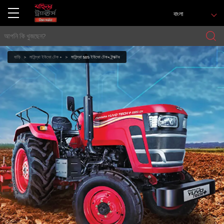
বাংলা
বাড়ি
মাহিন্দ্রা ইউভো টেক +
মাহিন্দ্রা 585 ইউভো টেক+ ট্র্যাক্টর