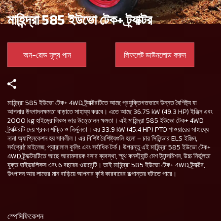
মাহিন্দ্রা 585 ইউভো টেক+ ট্র্যাক্টর
অন-রোড মূল্য পান
লিফলেট ডাউনলোড করুন
মাহিন্দ্রা 585 ইউভো টেক+ 4WD ট্র্যাক্টরটিতে আছে প্রযুক্তিগতভাবে উন্নত বৈশিষ্ট্য যা
আপনার উৎপাদনক্ষমতা বাড়াতে সাহায্য করবে। এতে আছে 36.75 kW (49.3 HP) ইঞ্জিন এবং
2000 kg হাইড্রোলিকস ভার উত্তোলন ক্ষমতা। এই মাহিন্দ্রা 585 ইউভো টেক+ 4WD
ট্র্যাক্টরটি দেয় প্রবল শক্তি ও নির্ভুলতা। এর 33.9 kW (45.4 HP) PTO পাওয়ারের সাহায্যে
নানা অ্যাপ্লিকেশন হয় সাবলীল। এর বিশিষ্ট বৈশিষ্ট্যগুলি হলো – চার সিলিন্ডার ELS ইঞ্জিন,
সর্বশ্রেষ্ঠ মাইলেজ, প্যারালাল কুলিং এবং সর্বাধিক টর্ক। উপরন্তু এই মাহিন্দ্রা 585 ইউভো টেক+
4WD ট্র্যাক্টরটিতে আছে আরামদায়ক বসার ব্যবস্থা, স্মুথ কনস্ট্যান্ট মেশ ট্রান্সমিশন, উচ্চ নির্ভুলতা
যুক্ত হাইড্রলিকস এবং 6 বছরের ওয়ারেন্টি। তাই মাহিন্দ্রা 585 ইউভো টেক+ 4WD ট্র্যাক্টর,
উৎপাদন আর লাভের মান বাড়িয়ে আপনার কৃষি কারবারের রূপান্তর ঘটাতে পারে।
স্পেসিফিকেশন