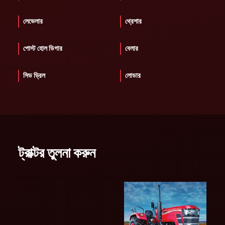
লেভেলার
থ্রেশার
পোস্ট হোল ডিগার
বেলার
সিড ড্রিল
লোডার
ট্রাক্টর তুলনা করুন