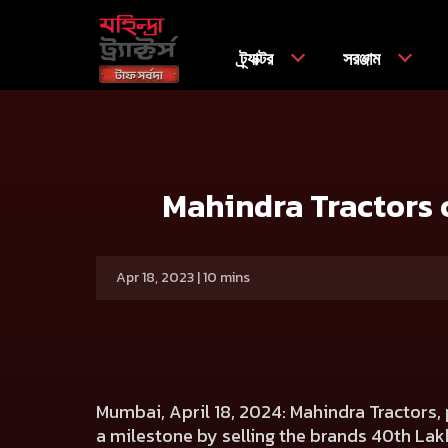
ট্র্যাক্টর
সরঞ্জাম
বাড়ি
Press release
Mahindra Tractors crosses Milestone
Mahindra Tractors c
Apr 18, 2023 | 10 mins
Mumbai, April 18, 2024:
Mahindra Tractors, 
a milestone by selling the brands 40th Lak