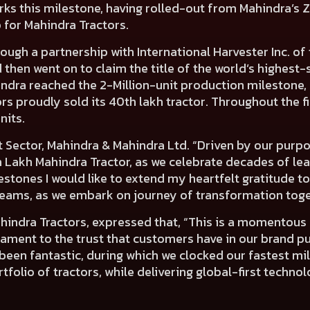
ks this milestone, having rolled-out from Mahindra’s Z
b for Mahindra Tractors.
through a partnership with International Harvester Inc. o
then went on to claim the title of the world’s highest
ndra reached the 2-Million-unit production milestone, 
ors proudly sold its 40th lakh tractor. Throughout the f
nits.
Sector, Mahindra & Mahindra Ltd.
“Driven by our purpo
0th Lakh Mahindra Tractor, as we celebrate decades of l
lestones I would like to extend my heartfelt gratitude t
 teams, as we embark on journey of transformation toge
hindra Tractors,
expressed that, “This is a momentous 
stament to the trust that customers have in our brand
been fantastic, during which we clocked our fastest mil
folio of tractors, while delivering global-first techno