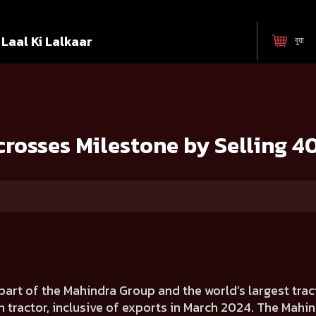
Laal Ki Lalkaar
বুয়া
 by Selling 40 Lakh Tractor Units
rosses Milestone by Selling 4
part of the Mahindra Group and the world’s largest tr
h tractor, inclusive of exports in March 2024. The Mahi