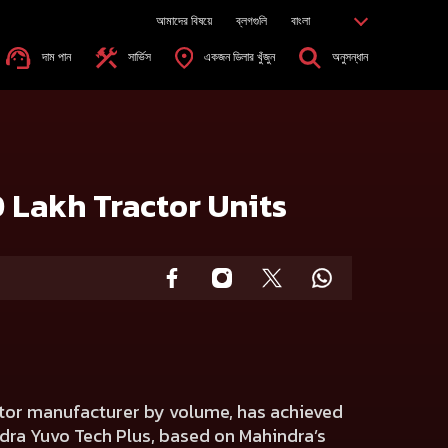
আমাদের বিষয়ে
ব্লগগুলি
বাংলা
দাম পান
সার্ভিস
একজন ডিলার খুঁজুন
অনুসন্ধান
0 Lakh Tractor Units
actor manufacturer by volume, has achieved
ndra Yuvo Tech Plus, based on Mahindra’s