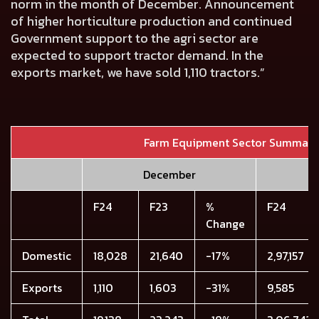
norm in the month of December. Announcement
of higher horticulture production and continued
Government support to the agri sector are
expected to support tractor demand. In the
exports market, we have sold
1,110
tractors.”
Farm Equipment Sector Summary
December
F24
F23
%
F24
Change
Domestic
18,028
21,640
-17%
2,97,157
Exports
1,110
1,603
-31%
9,585