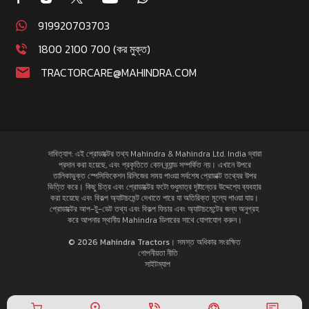
919920703703
1800 2100 700 (কর মুক্ত)
TRACTORCARE@MAHINDRA.COM
দাবিত্যাগ: এই প্রোডাক্টের তথ্য Mahindra & Mahindra Ltd. India দ্বারা
প্রদান করা হয়েছে, এবং প্রকৃতিতে কোন ব্র্যান্ড সম্পর্কিত নয়। এখানে উপরে
তালিকাভুক্ত স্পেসিফিকেশন রিলিজের সময় পাওয়া সর্বশেষ প্রোডাক্ট তথ্যের উপর
ভিত্তি করে। কিছু চিত্র এবং প্রোডাক্টের ফটো শুধুমাত্র দৃষ্টান্তের উদ্দেশ্যে ব্যবহার
করা হয়েছে এবং বিকল্প অ্যাটাচমেন্ট দেখাতে পারে যা অতিরিক্ত মূল্যে পাওয়া যায়।
প্রোডাক্টের আপ-টু-ডেট তথ্য এবং বিকল্প ফিচার এবং অ্যাটাচমেন্টের জন্য অনুগ্রহ
করে আপনার স্থানীয় Mahindra ডিলারের সাথে যোগাযোগ করুন।
© 2026 Mahindra Tractors। সমস্ত অধিকার সংরক্ষিত
গোপনীয়তা নীতি
সাইটম্যাপ