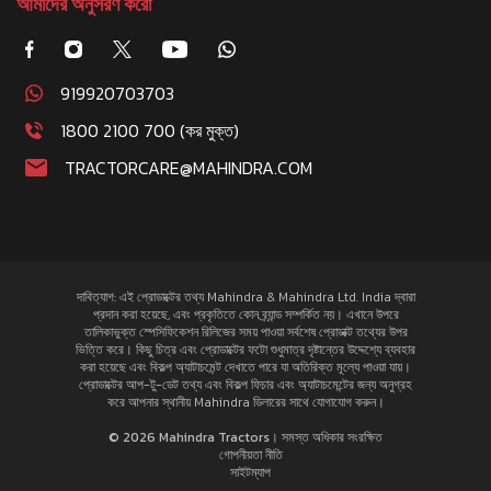
আমাদের অনুসরণ করো
919920703703
1800 2100 700 (কর মুক্ত)
TRACTORCARE@MAHINDRA.COM
দাবিত্যাগ: এই প্রোডাক্টের তথ্য Mahindra & Mahindra Ltd. India দ্বারা
প্রদান করা হয়েছে, এবং প্রকৃতিতে কোন ব্র্যান্ড সম্পর্কিত নয়। এখানে উপরে
তালিকাভুক্ত স্পেসিফিকেশন রিলিজের সময় পাওয়া সর্বশেষ প্রোডাক্ট তথ্যের উপর
ভিত্তি করে। কিছু চিত্র এবং প্রোডাক্টের ফটো শুধুমাত্র দৃষ্টান্তের উদ্দেশ্যে ব্যবহার
করা হয়েছে এবং বিকল্প অ্যাটাচমেন্ট দেখাতে পারে যা অতিরিক্ত মূল্যে পাওয়া যায়।
প্রোডাক্টের আপ-টু-ডেট তথ্য এবং বিকল্প ফিচার এবং অ্যাটাচমেন্টের জন্য অনুগ্রহ
করে আপনার স্থানীয় Mahindra ডিলারের সাথে যোগাযোগ করুন।
© 2026 Mahindra Tractors। সমস্ত অধিকার সংরক্ষিত
গোপনীয়তা নীতি
সাইটম্যাপ