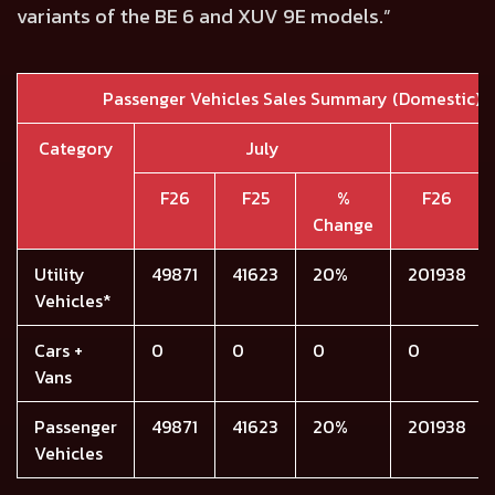
variants of the BE 6 and XUV 9E models.”
Passenger Vehicles Sales Summary (Domestic) –
Category
July
F26
F25
%
F26
Change
Utility
49871
41623
20%
201938
Vehicles*
Cars +
0
0
0
0
Vans
Passenger
49871
41623
20%
201938
Vehicles