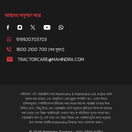
আমাদের অনুসরণ করো
919920703703
1800 2100 700 (কর মুক্ত)
TRACTORCARE@MAHINDRA.COM
দাবিত্যাগ: এই প্রোডাক্টের তথ্য Mahindra & Mahindra Ltd. India দ্বারা
প্রদান করা হয়েছে, এবং প্রকৃতিতে কোন ব্র্যান্ড সম্পর্কিত নয়। এখানে উপরে
তালিকাভুক্ত স্পেসিফিকেশন রিলিজের সময় পাওয়া সর্বশেষ প্রোডাক্ট তথ্যের উপর
ভিত্তি করে। কিছু চিত্র এবং প্রোডাক্টের ফটো শুধুমাত্র দৃষ্টান্তের উদ্দেশ্যে ব্যবহার
করা হয়েছে এবং বিকল্প অ্যাটাচমেন্ট দেখাতে পারে যা অতিরিক্ত মূল্যে পাওয়া যায়।
প্রোডাক্টের আপ-টু-ডেট তথ্য এবং বিকল্প ফিচার এবং অ্যাটাচমেন্টের জন্য অনুগ্রহ
করে আপনার স্থানীয় Mahindra ডিলারের সাথে যোগাযোগ করুন।
© 2026 Mahindra Tractors। সমস্ত অধিকার সংরক্ষিত