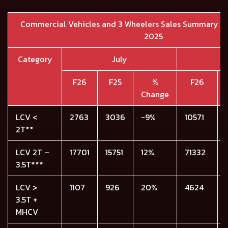
Commercial Vehicles and 3 Wheelers Sales Summary (D
2025
Category
July
Y
F26
F25
%
F26
Change
LCV <
2763
3036
-9%
10571
2T**
LCV 2T –
17701
15751
12%
71332
3.5T***
LCV >
1107
926
20%
4624
3.5T +
MHCV