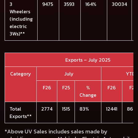
3
9475
3593
164%
30034
Wheelers
(including
electric
3Ws)**
Exports – July 2025
Category
July
YTD 
F26
F25
%
F26
F25
Change
Total
2774
1515
83%
12441
864
Exports**
*Above UV Sales includes sales made by