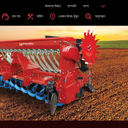
আমাদের বিষয়ে
ব্লগগুলি
বাংলা
দাম পান
সার্ভিস
একজন ডিলার খুঁজুন
অনুসন্ধান