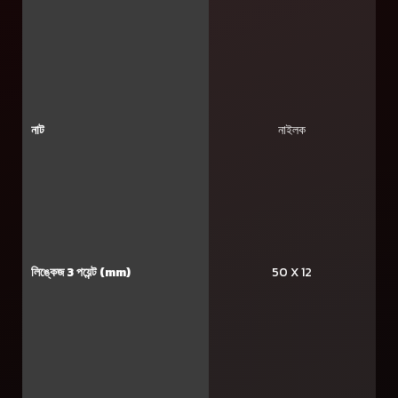
নাট
নাইলক
লিঙ্কেজ 3 পয়েন্ট (mm)
50 X 12