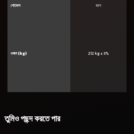
শোভেল
জাল
ওজন (kg)
212 kg ± 3%
তুমিও পছন্দ করতে পার