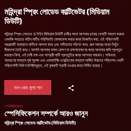
মহিন্দ্রা স্প্রিং লোডেড কাল্টিভেটর (মিডিয়াম
ডিউটি)
মহিন্দ্রা স্প্রিং লোডেড 9 টাইন মিডিয়াম ডিউটি চাষীর সাথে আপনার চাষের খেলাটি সমতল করুন!
এমনকি সবচেয়ে কঠিন মাটির পরিস্থিতি মোকাবেলা করার জন্য ডিজাইন করা, এই শক্তিশালী
সরঞ্জামটি অনায়াসে মাটিকে আলগা করে এবং গভীরতায় পরিণত করে, অল্প সময়ের মধ্যে নিখুঁত
বীজতলা তৈরি করে। আপনি আপনার ফসল রোপণ বা রক্ষণাবেক্ষণের জন্য আপনার জমি প্রস্তুত
করছেন কিনা, এই চাষী দক্ষ এবং সাশ্রয়ী মাটি প্রস্তুতির জন্য আপনার সমাধান। পাউডার
আবরণের মাধ্যমে পৃষ্ঠ সুরক্ষা এবং এমআইজি ওয়েল্ডিংয়ের মাধ্যমে অর্জিত উচ্চতর শক্তিসহ একটি
শক্তিশালী নির্মাণ বৈশিষ্ট্যযুক্ত, এই কৃষকটি স্থায়ী হওয়ার জন্য নির্মিত হয়েছে।
অন-রোড মূল্য পান
স্পেসিফিকেশন
স্পেসিফিকেশন সম্পর্কে আরও জানুন
মহিন্দ্রা স্প্রিং লোডেড কাল্টিভেটর (মিডিয়াম ডিউটি)