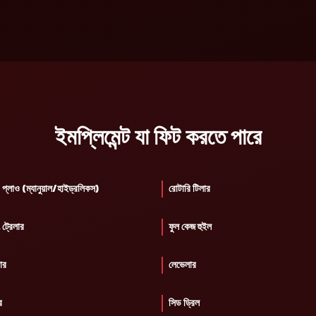
ইমপ্লিমেন্ট যা ফিট করতে পারে
প্লাও (ম্যানুয়াল/হাইড্রলিকস)
রোটারি টিলার
 ট্রেলার
ফুল কেজ হুইল
টার
লেভেলার
র
সিড ড্রিল