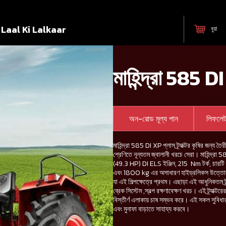
Laal Ki Lalkaar
বুয়া
মাহিন্দ্রা 585 DI 
অন-রোড মূল্য পান
লিফলে
মাহিন্দ্রা 585 DI XP প্লাস ট্র্যাক্টর কৃষির জন্য তৈ
শ্রেণিতে নূন্যতম জ্বালানী খরচে সেরা। মাহিন্দ
(49.3 HP) DI ELS ইঞ্জিন, 215 Nm টর্ক, চারটি সিলিন
এবং 1800 kg এর অসাধারণ হাইড্রলিকস উত্তোলন ক্ষ
যা এই শিল্পক্ষেত্রে প্রথম। এছাড়া এই আধুনিকতম ট্র্য
ব্রেক সিস্টেম ,স্বল্প রক্ষণাবেক্ষণ খরচ। এই ট্র্
বিস্তীর্ণ এলাকায় চাষ সম্ভব করে। এই সকল সুবিধার
এবং মুনাফা বাড়াতে সাহায্য করবে।