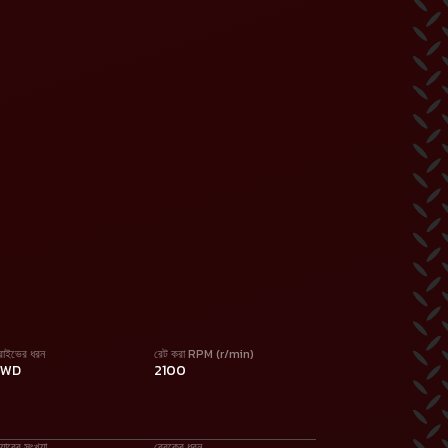
্রাইভের ধরন
রেট করা RPM (r/min)
2WD
2100
য়ারের সংখ্যা
ব্রেকের ধরন