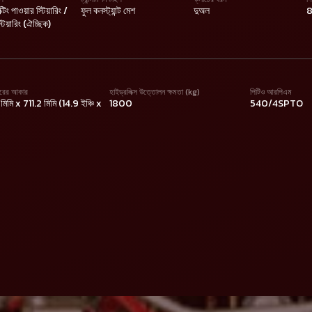
ক্টিং পাওয়ার স্টিয়ারিং /
ফুল কনস্ট্যান্ট মেশ
দুঅল
8
স্টিয়ারিং (ঐচ্ছিক)
়ারের আকার
হাইড্রলিক্স উত্তোলন ক্ষমতা (kg)
পিটিও আরপিএম
মি x 711.2 মিমি (14.9 ইঞ্চি x
1800
540/4SPTO