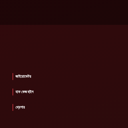
জাইরোভেটর
হাফ কেজ হুইল
থ্রেশার