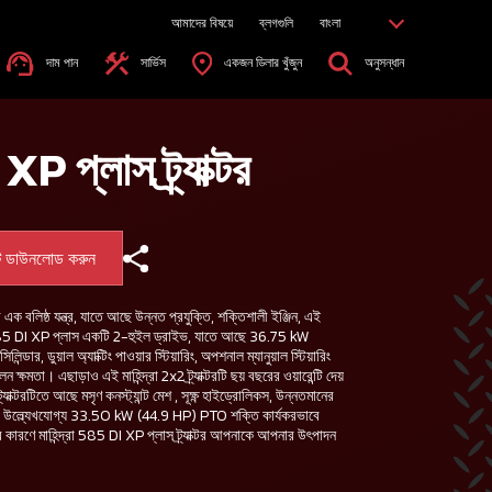
আমাদের বিষয়ে
ব্লগগুলি
বাংলা
দাম পান
সার্ভিস
একজন ডিলার খুঁজুন
অনুসন্ধান
XP প্লাস ট্র্যাক্টর
ট ডাউনলোড করুন
রী এক বলিষ্ঠ যন্ত্র, যাতে আছে উন্নত প্রযুক্তি, শক্তিশালী ইঞ্জিন, এই
্রা 585 DI XP প্লাস একটি 2-হুইল ড্রাইভ, যাতে আছে 36.75 kW
্ডার, ডুয়াল অ্যাক্টিং পাওয়ার স্টিয়ারিং, অপশনাল ম্যানুয়াল স্টিয়ারিং
মতা। এছাড়াও এই মাহিন্দ্রা 2x2 ট্র্যাক্টরটি ছয় বছরের ওয়ারেন্টি দেয়
াক্টরটিতে আছে মসৃণ কনস্ট্যান্ট মেশ , সূক্ষ্ণ হাইড্রোলিকস, উন্নতমানের
যাক্টরের উল্ল্যেখযোগ্য 33.50 kW (44.9 HP) PTO শক্তি কার্যকরভাবে
 কারণে মাহিন্দ্রা 585 DI XP প্লাস ট্র্যাক্টর আপনাকে আপনার উৎপাদন