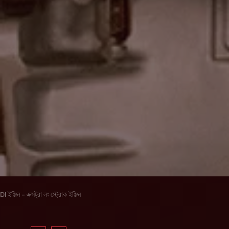
DI ইঞ্জিন - এক্সট্রা লং স্ট্রোক ইঞ্জিন