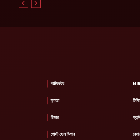
কাল্টিভেটর
M B 
হ্যারো
টিপিং
রিজার
প্লান্
পোস্ট হোল ডিগার
বেলা