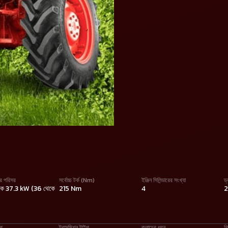
ির পরিসর
সর্বোচ্চ টর্ক (Nm)
ইঞ্জিন সিলিন্ডারের সংখ্যা
ড
কে 37.3 kW (36 থেকে
215 Nm
4
ইপ
ট্রান্সমিশন টাইপ
ক্লাচের ধরন
গি