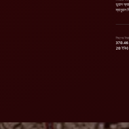
ডুয়াল অ্যা
ম্যানুয়াল 
পিছনের টায
378.46 মি
28 ইঞ্চি)