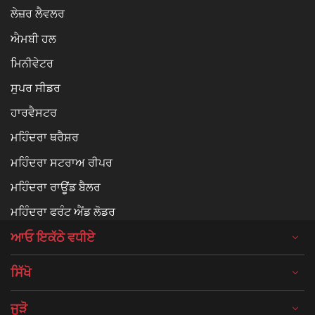
ਲੇਜ਼ਰ ਲੈਵਲਰ
ਐਮਬੀ ਹਲ
ਮਿਨੀਵੇਟਰ
ਸੁਪਰ ਸੀਡਰ
ਹਾਰਵੈਸਟਰ
ਮਹਿੰਦਰਾ ਥਰੈਸ਼ਰ
ਮਹਿੰਦਰਾ ਸਟਰਾਅ ਰੀਪਰ
ਮਹਿੰਦਰਾ ਰਾਊਂਡ ਬੈਲਰ
ਮਹਿੰਦਰਾ ਫਰੰਟ ਐਂਡ ਲੋਡਰ
ਆਓ ਇਕੱਠੇ ਵਧੀਏ
ਸਿੱਖੋ
ਜੁੜੋ