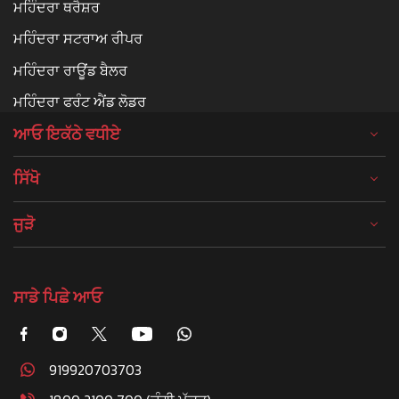
ਮਹਿੰਦਰਾ ਥਰੈਸ਼ਰ
ਮਹਿੰਦਰਾ ਸਟਰਾਅ ਰੀਪਰ
ਮਹਿੰਦਰਾ ਰਾਊਂਡ ਬੈਲਰ
ਮਹਿੰਦਰਾ ਫਰੰਟ ਐਂਡ ਲੋਡਰ
ਆਓ ਇਕੱਠੇ ਵਧੀਏ
ਸਿੱਖੋ
ਜੁੜੋ
ਸਾਡੇ ਪਿਛੇ ਆਓ
919920703703