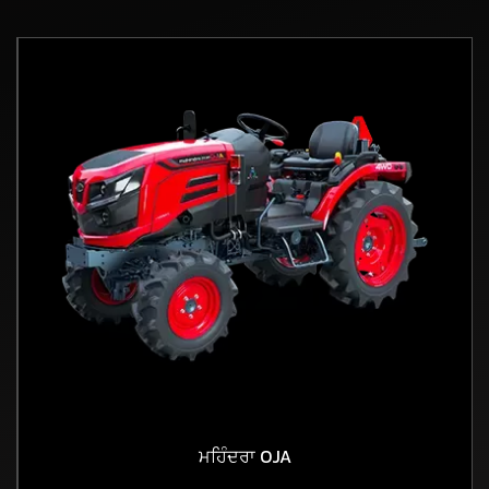
ਮਹਿੰਦਰਾ OJA