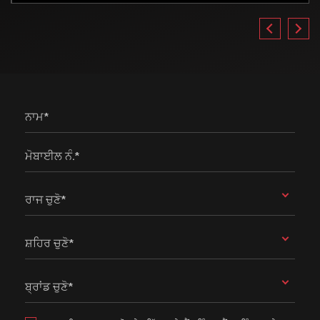
ਨਾਮ*
ਮੋਬਾਈਲ ਨੰ.*
ਰਾਜ ਚੁਣੋ*
ਸ਼ਹਿਰ ਚੁਣੋ*
ਬ੍ਰਾਂਡ ਚੁਣੋ*