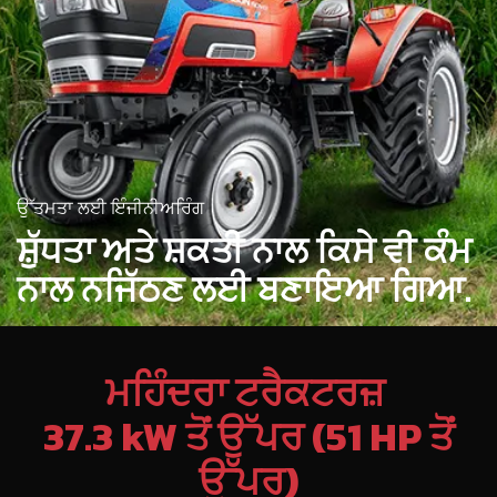
ਉੱਤਮਤਾ ਲਈ ਇੰਜੀਨੀਅਰਿੰਗ
ਸ਼ੁੱਧਤਾ ਅਤੇ ਸ਼ਕਤੀ ਨਾਲ
ਕਿਸੇ ਵੀ ਕੰਮ
ਨਾਲ ਨਜਿੱਠਣ
ਲਈ ਬਣਾਇਆ ਗਿਆ.
ਮਹਿੰਦਰਾ ਟਰੈਕਟਰਜ਼
37.3 kW ਤੋਂ ਉੱਪਰ (51 HP ਤੋਂ
ਉੱਪਰ)