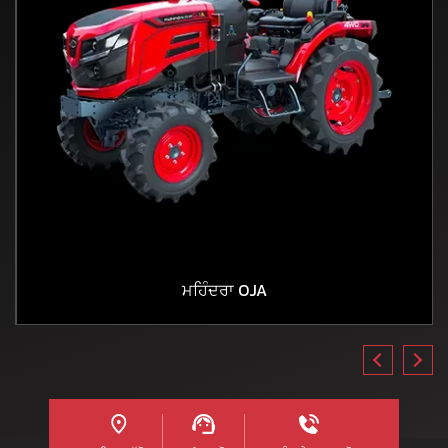
ਮਹਿੰਦਰਾ OJA