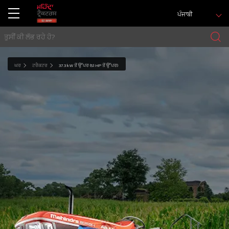
ਪੰਜਾਬੀ
ਘਰ
ਟਰੈਕਟਰ
37.3 kW ਤੋਂ ਉੱਪਰ (51 HP ਤੋਂ ਉੱਪਰ)