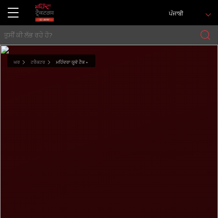
ਪੰਜਾਬੀ
ਘਰ
ਟਰੈਕਟਰ
ਮਹਿੰਦਰਾ ਯੂਵੋ ਟੈਕ +