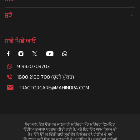
ਜੁੜੋ
ਸਾਡੇ ਪਿਛੇ ਆਓ
919920703703
1800 2100 700 (ਚੁੰਗੀ ਮੁੱਕਤ)
TRACTORCARE@MAHINDRA.COM
ਬੇਦਾਅਵਾ: ਇਹ ਉਤਪਾਦ ਜਾਣਕਾਰੀ ਮਹਿੰਦਰਾ ਐਂਡ ਮਹਿੰਦਰਾ ਲਿਮਟਿਡ
ਇੰਡੀਆ ਦੁਆਰਾ ਪ੍ਰਦਾਨ ਕੀਤੀ ਗਈ ਹੈ, ਅਤੇ ਇਹ ਇੱਕ ਆਮ ਕਿਸਮ ਦੀ
ਹੈ। ਇੱਥੇ ਉੱਪਰ ਦਿੱਤੀ ਗਈ ਸੂਚੀਬੱਧ ਵਿਸ਼ੇਸ਼ਤਾਵਾਂ, ਰੀਲੀਜ਼ ਦੇ ਸਮੇਂ
ਉਪਲਬਧ ਨਵੀਂ ਉਤਪਾਦ ਜਾਣਕਾਰੀ ਤੇ ਆਧਾਰਿਤ ਹੈ। ਵਰਤੀਆਂ ਗਈਆਂ