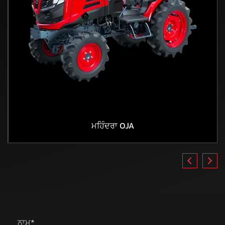
ਮਹਿੰਦਰਾ OJA
ਨਾਮ*