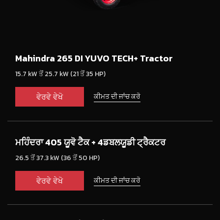
Mahindra 265 DI YUVO TECH+ Tractor
15.7 kW ਤੋਂ 25.7 kW (21 ਤੋਂ 35 HP)
ਵੇਰਵੇ ਵੇਖੋ
ਕੀਮਤ ਦੀ ਜਾਂਚ ਕਰੋ
ਮਹਿੰਦਰਾ 405 ਯੂਵੋ ਟੈਕ + 4ਡਬਲਯੂਡੀ ਟ੍ਰੈਕਟਰ
26.5 ਤੋਂ 37.3 kW (36 ਤੋਂ 50 HP)
ਵੇਰਵੇ ਵੇਖੋ
ਕੀਮਤ ਦੀ ਜਾਂਚ ਕਰੋ