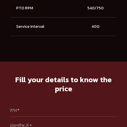
PTO RPM
540/750
Service Interval
400
Fill your details to know the
price
ਨਾਮ*
ਮੋਬਾਈਲ ਨੰ.*