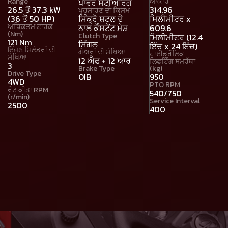
Range
ਆਕਾਰ
ਪਾਵਰ ਸਟੀਅਰਿੰਗ
26.5 ਤੋਂ 37.3 kW
314.96
ਪ੍ਰਸਾਰਣ ਦੀ ਕਿਸਮ
(36 ਤੋਂ 50 HP)
ਸਿੰਕ੍ਰੋ ਸ਼ਟਲ ਦੇ
ਮਿਲੀਮੀਟਰ x
ਅਧਿਕਤਮ ਟਾਰਕ
ਨਾਲ ਕੋੰਸਟੇਂਟ ਮੇਸ਼
609.6
(Nm)
Clutch Type
ਮਿਲੀਮੀਟਰ (12.4
121 Nm
ਸਿੰਗਲ
ਇੰਚ x 24 ਇੰਚ)
ਇੰਜਣ ਸਿਲੰਡਰਾਂ ਦੀ
ਗੇਅਰਾਂ ਦੀ ਸੰਖਿਆ
ਹਾਈਡ੍ਰੌਲਿਕ
ਸੰਖਿਆ
12 ਐਫ + 12 ਆਰ
ਲਿਫਟਿੰਗ ਸਮਰੱਥਾ
3
Brake Type
(kg)
Drive Type
OIB
950
4WD
PTO RPM
ਰੇਟ ਕੀਤਾ RPM
540/750
(r/min)
Service Interval
2500
400