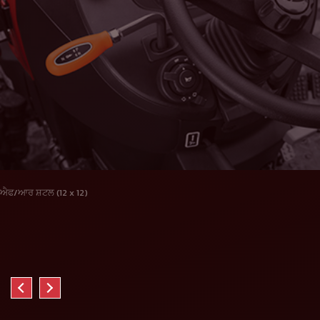
ਐਫ/ਆਰ ਸ਼ਟਲ (12 x 12)