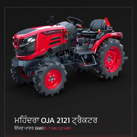
ਮਹਿੰਦਰਾ OJA 2121 ਟ੍ਰੈਕਟਰ
ਇੰਜਣ ਪਾਵਰ (kW)
15.7 kW (21 HP)