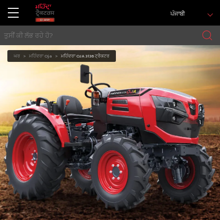
ਪੰਜਾਬੀ
ਘਰ
ਮਹਿੰਦਰਾ Oja
ਮਹਿੰਦਰਾ OJA 3136 ਟ੍ਰੈਕਟਰ