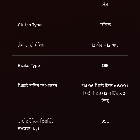
ਮੇਸ਼
Clutch Type
ਸਿੰਗਲ
ਗੇਅਰਾਂ ਦੀ ਸੰਖਿਆ
12 ਐਫ + 12 ਆਰ
Brake Type
OIB
ਪਿਛਲੇ ਟਾਇਰ ਦਾ ਆਕਾਰ
314.96 ਮਿਲੀਮੀਟਰ x 609.6
ਮਿਲੀਮੀਟਰ (12.4 ਇੰਚ x 24
ਇੰਚ)
ਹਾਈਡ੍ਰੌਲਿਕ ਲਿਫਟਿੰਗ
950
ਸਮਰੱਥਾ (kg)