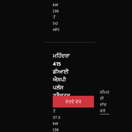
kW
(36
ਤੋਂ
50
HP)
ਮਹਿੰਦਰਾ
415
ਡੀਆਈ
ਐਸਪੀ
ਪਲੱਸ
ਕੀਮਤ
ਟ੍ਰੈਕਟਰ
ਦੀ
ਵੇਰਵੇ ਵੇਖੋ
ਜਾਂਚ
26.5
ਕਰੋ
ਤੋਂ
37.3
kW
(36