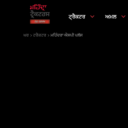
ਟ੍ਰੈਕਟਰ
ਅਮਲ
ਘਰ
ਟਰੈਕਟਰ
ਮਹਿੰਦਰਾ ਐਸਪੀ ਪਲੱਸ