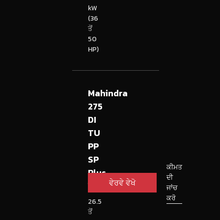
kW
(36
ਤੋਂ
50
HP)
Mahindra
275
DI
TU
PP
SP
ਕੀਮਤ
Plus
ਦੀ
ਵੇਰਵੇ ਵੇਖੋ
ਟਰੈਕਟਰ
ਜਾਂਚ
ਕਰੋ
26.5
ਤੋਂ