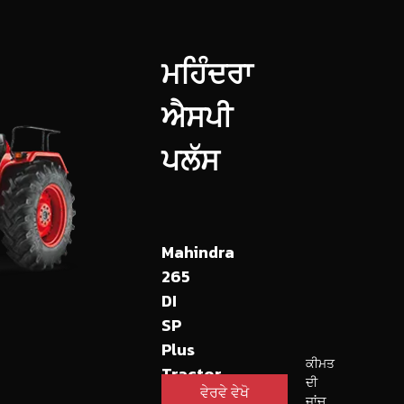
ਮਹਿੰਦਰਾ
ਐਸਪੀ
ਪਲੱਸ
Mahindra
265
DI
SP
Plus
ਕੀਮਤ
Tractor
ਦੀ
ਵੇਰਵੇ ਵੇਖੋ
ਜਾਂਚ
15.7