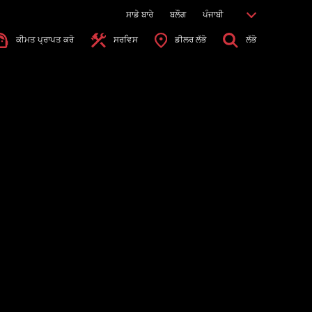
ਸਾਡੇ ਬਾਰੇ
ਬਲੌਗ
ਪੰਜਾਬੀ
ਕੀਮਤ ਪ੍ਰਾਪਤ ਕਰੋ
ਸਰਵਿਸ
ਡੀਲਰ ਲੱਭੋ
ਲੱਭੋ