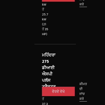
ਕਰੋ
kW
ਤੋਂ
25.7
kW
(21
ਤੋਂ 35
HP)
ਮਹਿੰਦਰਾ
275
ਡੀਆਈ
ਐਸਪੀ
ਪਲੱਸ
ਕੀਮਤ
ਟ੍ਰੈਕਟਰ
ਦੀ
ਵੇਰਵੇ ਵੇਖੋ
ਜਾਂਚ
26.5
ਕਰੋ
ਤੋਂ
37.3