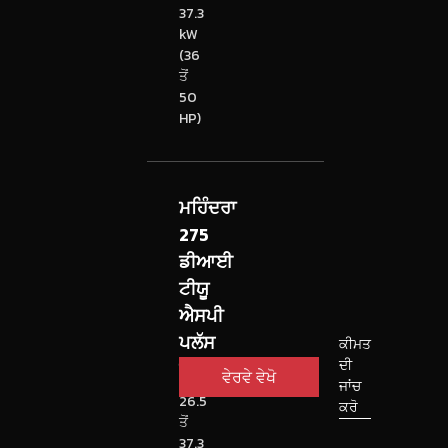
37.3
kW
(36
ਤੋਂ
50
HP)
ਮਹਿੰਦਰਾ
275
ਡੀਆਈ
ਟੀਯੂ
ਐਸਪੀ
ਪਲੱਸ
ਕੀਮਤ
ਦੀ
ਟ੍ਰੈਕਟਰ
ਵੇਰਵੇ ਵੇਖੋ
ਜਾਂਚ
26.5
ਕਰੋ
ਤੋਂ
37.3