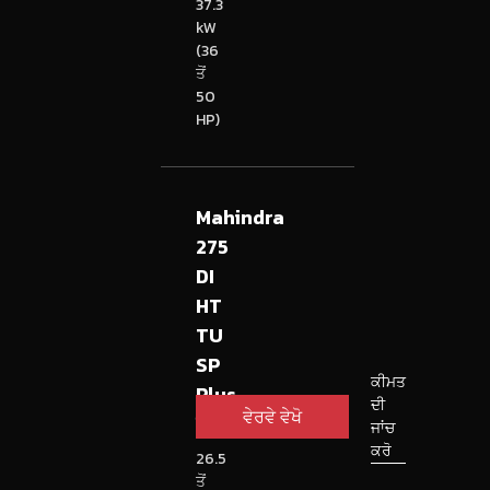
37.3
kW
(36
ਤੋਂ
50
HP)
Mahindra
275
DI
HT
TU
SP
ਕੀਮਤ
Plus
ਦੀ
ਵੇਰਵੇ ਵੇਖੋ
ਟ੍ਰੈਕਟਰ
ਜਾਂਚ
ਕਰੋ
26.5
ਤੋਂ