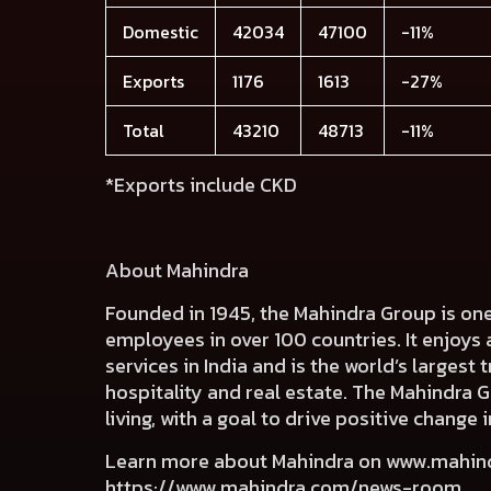
Domestic
42034
47100
-11%
Exports
1176
1613
-27%
Total
43210
48713
-11%
*Exports include CKD
About Mahindra
Founded in 1945, the Mahindra Group is on
employees in over 100 countries. It enjoys 
services in India and is the world’s largest
hospitality and real estate. The Mahindra 
living, with a goal to drive positive chang
Learn more about Mahindra on
www.mahin
https://www.mahindra.com/news-room