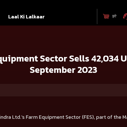
Laal Ki Lalkaar
ਬੁਏ
lls 42,034 Units in India during September 2023
uipment Sector Sells 42,034 Un
September 2023
dra Ltd.’s Farm Equipment Sector (FES), part of the M