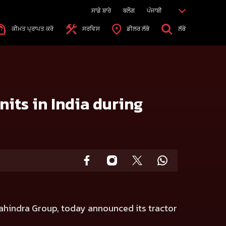
ਸਾਡੇ ਬਾਰੇ
ਬਲੌਗ
ਪੰਜਾਬੀ
ਕੀਮਤ ਪ੍ਰਾਪਤ ਕਰੋ
ਸਰਵਿਸ
ਡੀਲਰ ਲੱਭੋ
ਲੱਭੋ
its in India during
ahindra Group, today announced its tractor