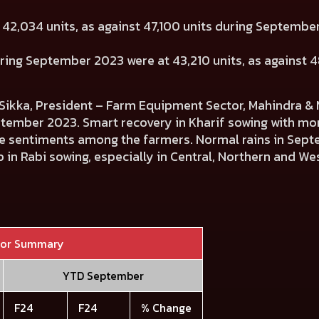
t
42,034
units, as against
47,100
units during Septemb
during September 2023 were at
43,210
units, as against
4
ikka, President – Farm Equipment Sector, Mahindra & 
tember 2023. Smart recovery in Kharif sowing with mor
tive sentiments among the farmers. Normal rains in Se
p in Rabi sowing, especially in Central, Northern and We
tor Summary
YTD September
F24
F24
% Change