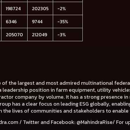
198724
202305
-2%
6346
9744
-35%
205070
212049
-3%
e of the largest and most admired multinational fede
a leadership position in farm equipment, utility vehicl
 tractor company by volume. It has a strong presence in 
Group has a clear focus on leading ESG globally, enabli
e in the lives of communities and stakeholders to enable
dra.com
/ Twitter and Facebook: @MahindraRise/ For u