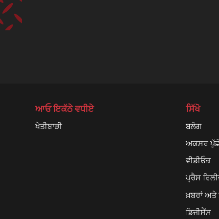
ਆਓ ਇਕੱਠੇ ਵਧੀਏ
ਸਿੱਖੋ
ਖੇਤੀਬਾੜੀ
ਬਲੋਗ
ਅਕਸਰ ਪੁੱਛ
ਵੀਡੀਓਜ਼
ਪ੍ਰੈਸ ਰਿਲੀ
ਖ਼ਬਰਾਂ ਅਤ
ਡਿਜੀਸੈਂਸ