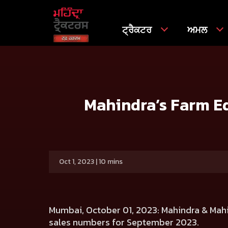
ਟ੍ਰੈਕਟਰ
ਅਮਲ
ਘਰ
Press release
Mahindra’s Farm Equipment Sector Se
Mahindra’s Farm Eq
Oct 1, 2023 | 10 mins
Mumbai, October 01, 2023:
Mahindra & Mahin
sales numbers for September 2023.