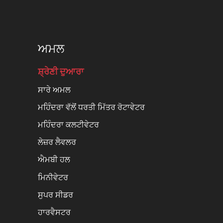
ਅਮਲ
ਸ਼੍ਰੇਣੀ ਦੁਆਰਾ
ਸਾਰੇ ਅਮਲ
ਮਹਿੰਦਰਾ ਵੱਲੋਂ ਧਰਤੀ ਮਿੱਤਰ ਰੋਟਾਵੇਟਰ
ਮਹਿੰਦਰਾ ਕਲਟੀਵੇਟਰ
ਲੇਜ਼ਰ ਲੈਵਲਰ
ਐਮਬੀ ਹਲ
ਮਿਨੀਵੇਟਰ
ਸੁਪਰ ਸੀਡਰ
ਹਾਰਵੈਸਟਰ