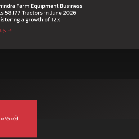
hindra Farm Equipment Business
ls 58,177 Tractors in June 2026
istering a growth of 12%
ਪੜ੍ਹੋ
ੇ ਕਾਲ ਕਰੋ