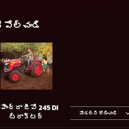
ిపోల్చండి
హీంద్రా జీవో 245 DI
మోడల్ని జోడించండి
ట్రాక్టర్