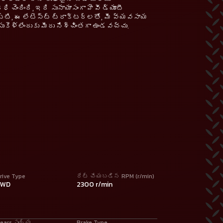
చెందింది, ఇది సునాయాసంగా హెవీ డ్యూటీ
బట్టి, ఈ లేటెస్ట్ ట్రాక్టర్‌లతో, మీ వ్యవసాయ
కెళ్లేందుకు మీరు నిశ్చింతగా ఉండవచ్చు.
rive Type
రేట్ చేయబడిన RPM (r/min)
4WD
2300 r/min
ears సంఖ్య
Brake Type