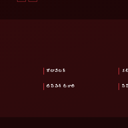
రోటావేటర్
కల
టిప్పింగ్ ట్రాలీ
స్ప