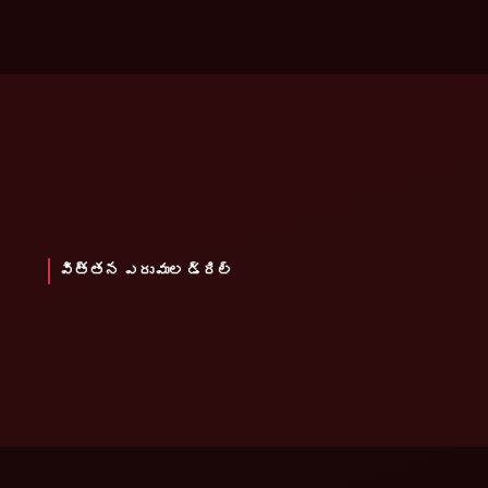
విత్తన ఎరువుల డ్రిల్