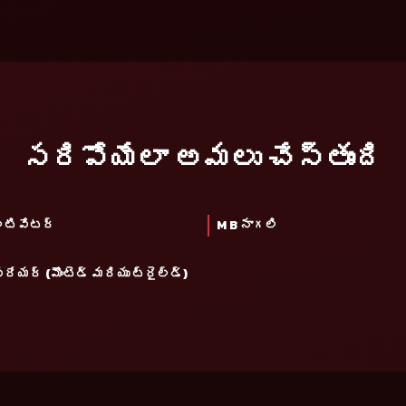
సరిపోయేలా అమలు చేస్తుంది
్టివేటర్
M B నాగలి
్రేయర్ (మౌంటెడ్ మరియు ట్రైల్డ్)