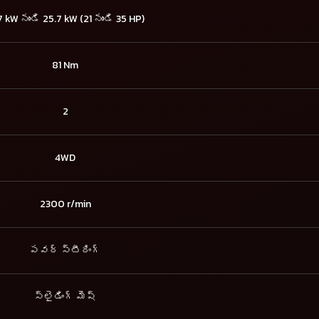
7 kW నుండి 25.7 kW (21 నుండి 35 HP)
81 Nm
2
4WD
2300 r/min
పవర్ స్టీరింగ్
స్లైడింగ్ మెష్