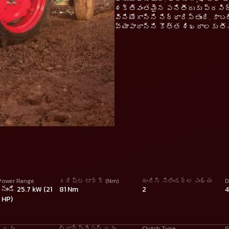
శక్తివంతమైన పనితీరుకు ప్రసిద్ధి 
వినియోగాన్ని నిర్ధారిస్తుంది. కా
వ్యాపారాన్ని కొత్త శిఖరాలకు తీసు
Power Range
గరిష్ట టార్క్ (Nm)
ఇంజిన్ సిలిండర్ల సంఖ్య
D
 నుండి 25.7 kW (21
81 Nm
2
5 HP)
గ్ రకం
ట్రాన్స్మిషన్ రకం
Clutch Type
G