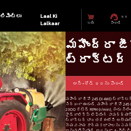
లిమెంట్లు
Laal Ki
ధర
Lalkaar
బయ్
పొందండి
మహీంద్రా జీ
ట్రాక్టర్
ఆన్-రోడ్ ధరను పొందండి
మహీంద్రా జీవో 245 DI 4WD ట్రాక్
సిద్ధంగా ఉండండి. మహీంద్రా జీవో 245
2300 రేటెడ్ RPM (r/min), రెండు సి
హైడ్రాలిక్స్ లిఫ్టింగ్ సామర్థ్యాన్
ట్రాక్టర్ భారతదేశంలోని అత్యు
వ్యవసాయ కార్యకలాపాలను సమర్థ
అనుమతిస్తుంది. అదనంగా, 4-వీల్ ట