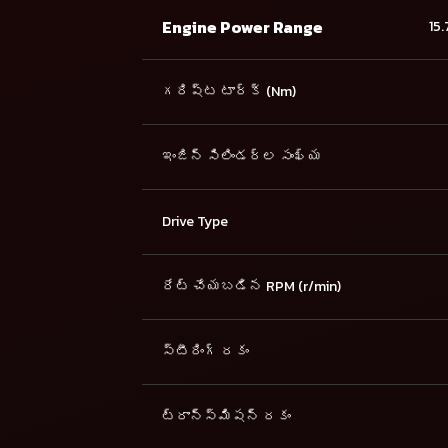
Engine Power Range
15.
గరిష్ట టార్క్ (Nm)
ఇంజిన్ సిలిండర్ల సంఖ్య
Drive Type
రేట్ చేయబడిన RPM (r/min)
స్టీరింగ్ రకం
ట్రాన్స్మిషన్ రకం