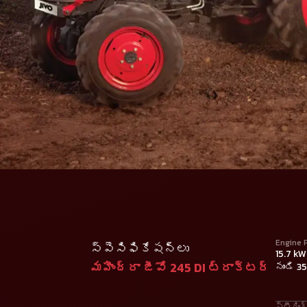
Engine 
స్పెసిఫికేషన్లు
15.7 kW
మహీంద్రా జీవో 245 DI ట్రాక్టర్
నుండి 3
స్టీరిం