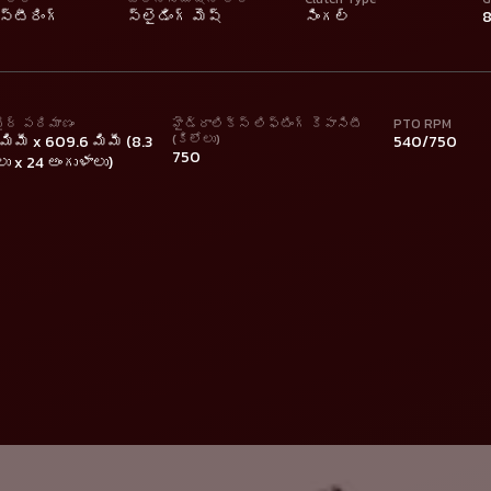
్టీరింగ్
స్లైడింగ్ మెష్
సింగల్
8
ైర్ పరిమాణం
హైడ్రాలిక్స్ లిఫ్టింగ్ కెపాసిటీ
PTO RPM
(కిలోలు)
మిమీ x 609.6 మిమీ (8.3
540/750
750
ు x 24 అంగుళాలు)