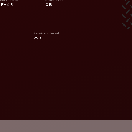
 F + 4 R
OIB
Service Interval
250