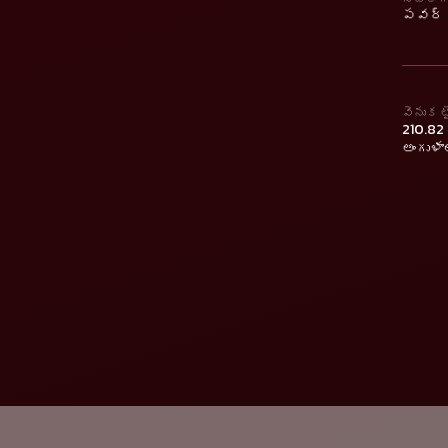
పవర్ స
వెనుక ట
210.82 
అంగుళాల