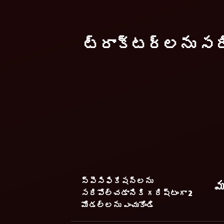
ట్రాక్టర్లను సర
స్పెసిఫికేషన్లను
మ
సరిపోల్చడానికి గరిష్టంగా 2
మోడల్లను ఎంచుకోండి