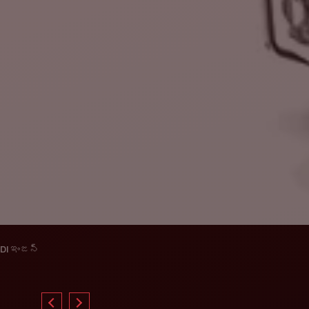
DI ఇంజన్