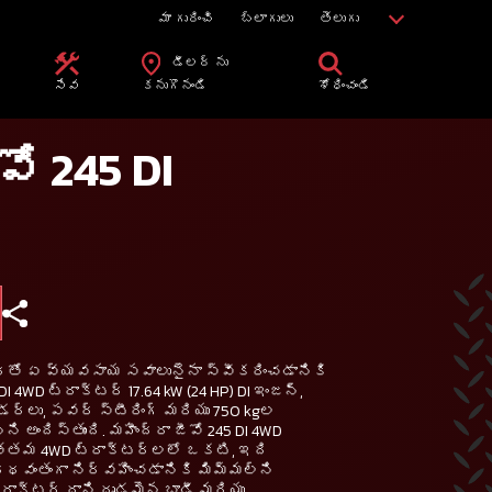
మా గురించి
బ్లాగులు
తెలుగు
డీలర్ ను
సేవ
కనుగొనండి
శోధించండి
వో 245 DI
టర్‌తో ఏ వ్యవసాయ సవాలునైనా స్వీకరించడానికి
 DI 4WD ట్రాక్టర్ 17.64 kW (24 HP) DI ఇంజన్,
లిండర్లు, పవర్ స్టీరింగ్ మరియు 750 kgల
ని అందిస్తుంది. మహీంద్రా జీవో 245 DI 4WD
త్తమ 4WD ట్రాక్టర్‌లలో ఒకటి, ఇది
వంతంగా నిర్వహించడానికి మిమ్మల్ని
్రాక్టర్ దాని దృఢమైన బాడీ మరియు