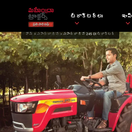
ట్రాక్టర్లు
ఇంప్
హోమ్
మహీంద్రా జీవో
మహీంద్రా జీవో 245 DI ట్రాక్టర్