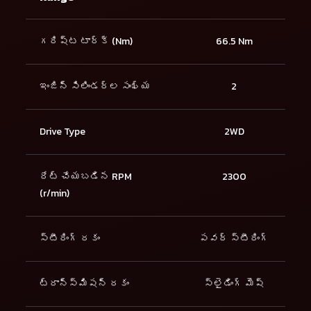
గరిష్ట టార్క్ (Nm)
66.5 Nm
ఇంజిన్ సిలిండర్ల సంఖ్య
2
Drive Type
2WD
రేట్ చేయబడిన RPM
2300
(r/min)
స్టీరింగ్ రకం
పవర్ స్టీరింగ్
ట్రాన్స్మిషన్ రకం
స్లైడింగ్ మెష్