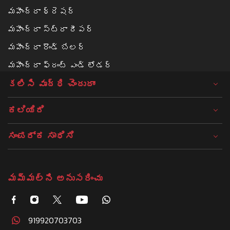
మహీంద్రా థ్రెషర్
మహీంద్రా స్ట్రా రీపర్
మహీంద్రా రౌండ్ బేలర్‌
మహీంద్రా ఫ్రంట్ ఎండ్ లోడర్
కలిసి వృద్ధి చెందుదాం
ಕಲಿಯಿರಿ
ಸಂಪರ್ಕ ಸಾಧಿಸಿ
మమ్మల్ని అనుసరించు
919920703703