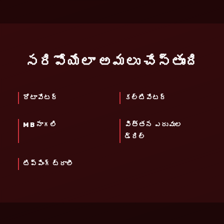
సరిపోయేలా అమలు చేస్తుంది
రోటావేటర్
కల్టివేటర్
M B నాగలి
విత్తన ఎరువుల
డ్రిల్
టిప్పింగ్ ట్రాలీ