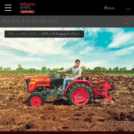
తెలుగు
హోమ్
మహీంద్రా జీవో
మహీంద్రా జీవో 225 DI ట్రాక్టర్