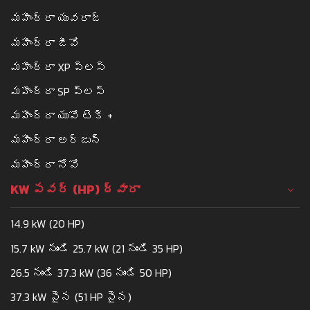
మహీంద్రా యువరాజ్
మహీంద్రా జీవో
మహీంద్రా XP ప్లస్
మహీంద్రా SP ప్లస్
మహీంద్రా యువో టెక్ +
మహీంద్రా అర్జున్
మహీంద్రా నోవో
KW పవర్ (HP) ద్వారా
14.9 kW (20 HP)
15.7 kW నుండి 25.7 kW (21 నుండి 35 HP)
26.5 నుండి 37.3 kW (36 నుండి 50 HP)
37.3 kW పైన (51 HP పైన)