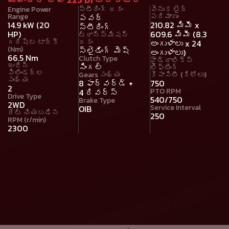
Engine Power
స్టీరింగ్ రకం
వెనుక టైర్
Range
పరిమాణం
పవర్
14.9 kW (20
210.82 మిమీ x
స్టీరింగ్
HP)
609.6 మిమీ (8.3
ట్రాన్స్మిషన్
గరిష్ట టార్క్
రకం
అంగుళాలు x 24
(Nm)
స్లైడింగ్ మెష్
అంగుళాలు)
66.5 Nm
Clutch Type
హైడ్రాలిక్స్
ఇంజిన్
సింగల్
లిఫ్టింగ్
సిలిండర్ల
Gears సంఖ్య
కెపాసిటీ (కిలోలు)
సంఖ్య
8 ఫార్వర్డ్ +
750
2
PTO RPM
4 రివర్స్
Drive Type
540/750
Brake Type
2WD
Service Interval
OIB
రేట్ చేయబడిన
250
RPM (r/min)
2300