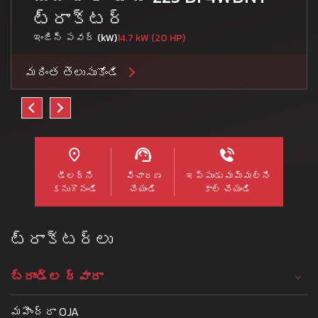
ట్రాక్టర్
ఇంజిన్ పవర్ (kW)
14.7 kW (20 HP)
మరింత తెలుసుకోండి
డీలర్ని
విచారణ
ఇప్పుడు మమ్మల్ని
కనుగొనండి
చేయండి
కాల్ చేయండి
ట్రాక్టర్లు
బ్రాండ్ల ద్వారా
మహీంద్రా OJA