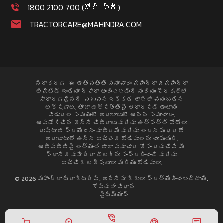
1800 2100 700 (టోల్ ఫ్రీ)
TRACTORCARE@MAHINDRA.COM
నిరాకరణ : ఈ ఉత్పత్తి సమాచారం మహీంద్రా & మహీంద్రా
లిమిటెడ్ ఇండియా ద్వారా అందించబడింది మరియు ప్రకృతిలో
సాధారణమైనది. ఎగువన ఇక్కడ జాబితా చేయబడిన
లక్షణాలు, తాజా ఉత్పత్తిపై ఆధారపడి ఉంటాయి
విడుదల సమయంలో అందుబాటులో ఉన్న సమాచారం.
ఉపయోగించిన కొన్ని చిత్రాలు మరియు ఉత్పత్తి ఫోటోలు
దృష్టాంత ప్రయోజనం మాత్రమే మరియు అదనపు ధరతో
అందుబాటులో ఉన్న ఐచ్ఛిక జోడింపులను చూపుతుంది.
ఉత్పత్తిపై అత్యంత తాజా సమాచారం కోసం దయచేసి మీ
స్థానిక మహీంద్రా డీలర్ను సంప్రదించండి మరియు
ఐచ్ఛిక లక్షణాలు మరియు జోడింపులు.
© 2026 మహీంద్రా ట్రాక్టర్స్. అన్ని హక్కులు ప్రత్యేకించబడ్డాయి.
గోప్యతా విధానం
సైట్మ్యాప్