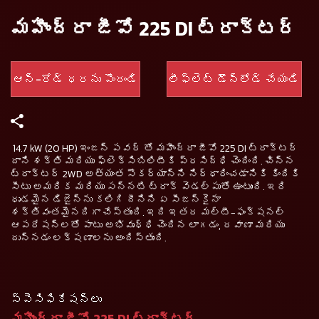
మహీంద్రా జీవో 225 DI ట్రాక్టర్
ఆన్-రోడ్ ధరను పొందండి
లీఫ్లెట్ డౌన్‌లోడ్ చేయండి
14.7 kW (20 HP) ఇంజన్ పవర్ తో మహీంద్రా జీవో 225 DI ట్రాక్టర్
దాని శక్తి మరియు ఫ్లెక్సిబిలిటీకి ప్రసిద్ధి చెందింది. చిన్న
ట్రాక్టర్ 2WD అత్యంత సౌకర్యాన్ని నిర్ధారించడానికి కిందికి
సీటు అమరిక మరియు సన్నటి ట్రాక్ వెడల్పుతో ఉంటుంది. ఇది
ధృడమైన డిజైన్‌ను కలిగి దీనిని ఏ సీజన్‌కైనా
శక్తివంతమైనదిగా చేస్తుంది. ఇది ఇతర మల్టీ-ఫంక్షనల్
ఆపరేషన్‌లతో పాటు అభివృధ్ధి చెందిన లాగడం, రవాణా మరియు
దున్నడం లక్షణాలను అందిస్తుంది.
స్పెసిఫికేషన్లు
మహీంద్రా జీవో 225 DI ట్రాక్టర్