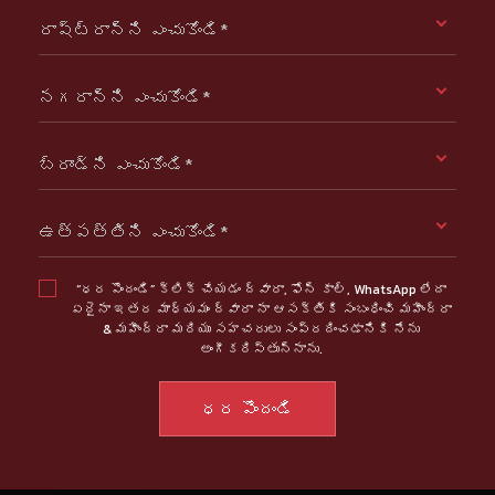
రాష్ట్రాన్ని ఎంచుకోండి*
నగరాన్ని ఎంచుకోండి*
బ్రాండ్ని ఎంచుకోండి*
ఉత్పత్తిని ఎంచుకోండి*
“ధర పొందండి” క్లిక్ చేయడం ద్వారా, ఫోన్ కాల్, WhatsApp లేదా
ఏదైనా ఇతర మాధ్యమం ద్వారా నా ఆసక్తికి సంబంధించి మహీంద్రా
& మహీంద్రా మరియు సహచరులు సంప్రదించడానికి నేను
అంగీకరిస్తున్నాను.