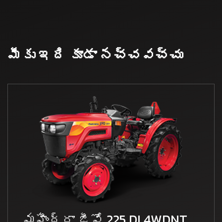
మీకు ఇది కూడా నచ్చవచ్చు
మహీంద్రా జీవో 225 DI 4WDNT