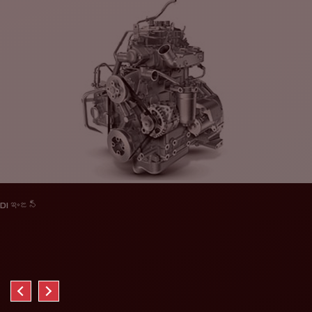
DI ఇంజన్