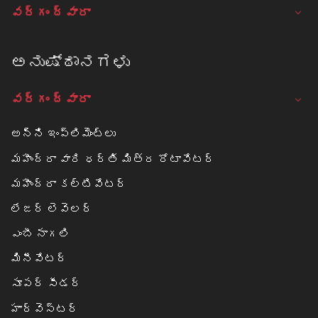
వర్గం ద్వారా
ಅನುಷ್ಠಾನಗಳು
వర్గం ద్వారా
అన్ని ఇంప్లిమెంట్లు
మహీంద్రా వారి ధర్తి మిత్ర రోటావేటర్
మహీంద్రా కల్టివేటర్
లేజర్ లెవెలర్
ఎంబీ నాగలి
మినీవేటర్
సూపర్ సీడర్
హార్వెస్టర్