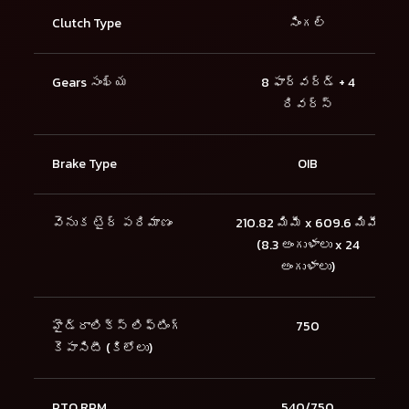
Clutch Type
సింగల్
Gears సంఖ్య
8 ఫార్వర్డ్ + 4
రివర్స్
Brake Type
OIB
వెనుక టైర్ పరిమాణం
210.82 మిమీ x 609.6 మిమీ
(8.3 అంగుళాలు x 24
అంగుళాలు)
హైడ్రాలిక్స్ లిఫ్టింగ్
750
కెపాసిటీ (కిలోలు)
PTO RPM
540/750