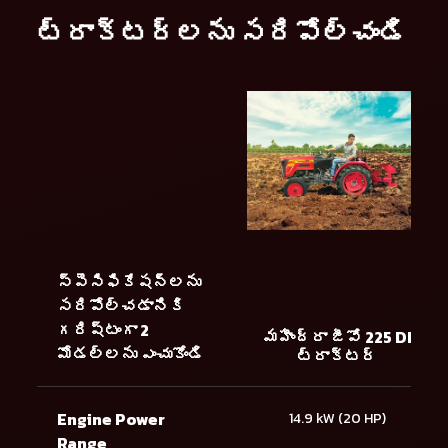
ట్రాక్టర్లను సరిపోల్చండి
స్పెసిఫికేషన్లను
సరిపోల్చడానికి
గరిష్టంగా 2
మహీంద్రా జీవో 225 DI
మోడల్లను ఎంచుకోండి
ట్రాక్టర్
Engine Power
14.9 kW (20 HP)
Range