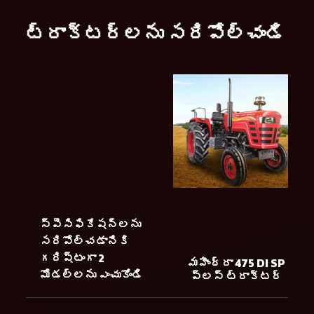
ట్రాక్టర్లను సరిపోల్చండి
స్పెసిఫికేషన్లను
సరిపోల్చడానికి
గరిష్టంగా 2
మహీంద్రా 475 DI SP
మోడల్లను ఎంచుకోండి
ప్లస్ ట్రాక్టర్