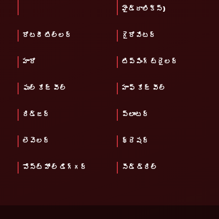
హైడ్రాలిక్స్)
రోటరీ టిల్లర్
గైరోవేటర్
హారో
టిప్పింగ్ ట్రైలర్
ఫుల్ కేజ్ వీల్
హాఫ్ కేజ్ వీల్
రిడ్జర్
ప్లాంటర్
లెవెలర్
థ్రెషర్
పోస్ట్ హోల్ డిగ్గర్
సీడ్ డ్రిల్