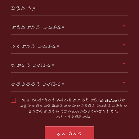
మొబైల్ న.*
రాష్ట్రాన్ని ఎంచుకోండి*
నగరాన్ని ఎంచుకోండి*
బ్రాండ్ని ఎంచుకోండి*
ఉత్పత్తిని ఎంచుకోండి*
“ధర పొందండి” క్లిక్ చేయడం ద్వారా, ఫోన్ కాల్, WhatsApp లేదా
ఏదైనా ఇతర మాధ్యమం ద్వారా నా ఆసక్తికి సంబంధించి మహీంద్రా
& మహీంద్రా మరియు సహచరులు సంప్రదించడానికి నేను
అంగీకరిస్తున్నాను.