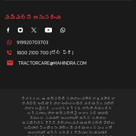
మమ్మల్ని అనుసరించు
919920703703
1800 2100 700 (టోల్ ఫ్రీ)
TRACTORCARE@MAHINDRA.COM
నిరాకరణ : ఈ ఉత్పత్తి సమాచారం మహీంద్రా & మహీంద్రా
లిమిటెడ్ ఇండియా ద్వారా అందించబడింది మరియు ప్రకృతిలో
సాధారణమైనది. ఎగువన ఇక్కడ జాబితా చేయబడిన
లక్షణాలు, తాజా ఉత్పత్తిపై ఆధారపడి ఉంటాయి
విడుదల సమయంలో అందుబాటులో ఉన్న సమాచారం.
ఉపయోగించిన కొన్ని చిత్రాలు మరియు ఉత్పత్తి ఫోటోలు
దృష్టాంత ప్రయోజనం మాత్రమే మరియు అదనపు ధరతో
అందుబాటులో ఉన్న ఐచ్ఛిక జోడింపులను చూపుతుంది.