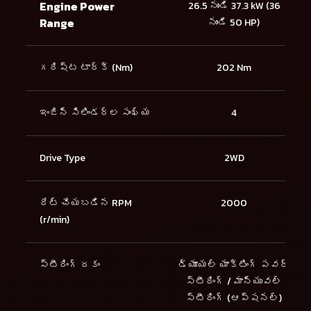
Engine Power
26.5 నుండి 37.3 kW (36
Range
నుండి 50 HP)
గరిష్ట టార్క్ (Nm)
202 Nm
ఇంజిన్ సిలిండర్ల సంఖ్య
4
Drive Type
2WD
రేట్ చేయబడిన RPM
2000
(r/min)
స్టీరింగ్ రకం
డ్యూయల్ యాక్టింగ్ పవర్
స్టీరింగ్ / మాన్యువల్
స్టీరింగ్ (ఆప్షనల్)