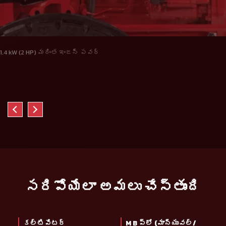
1.4 kW (2 HP) మరింత ఇంజన్ పవర్
సరిపోయేలా అమలు చేస్తుంది
కల్టివేటర్
M B ప్లో (మాన్యువల్/