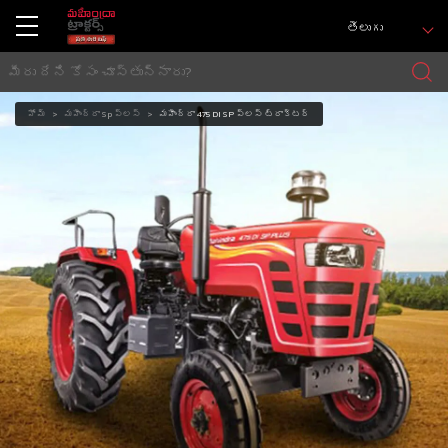
తెలుగు
హోమ్
మహీంద్రా Sp ప్లస్
మహీంద్రా 475 DI SP ప్లస్ ట్రాక్టర్