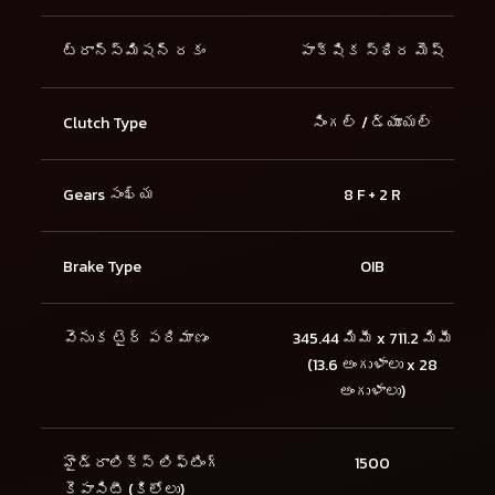
ట్రాన్స్మిషన్ రకం
పాక్షిక స్థిర మెష్
Clutch Type
సింగల్ / డ్యూయల్
Gears సంఖ్య
8 F + 2 R
Brake Type
OIB
వెనుక టైర్ పరిమాణం
345.44 మిమీ x 711.2 మిమీ
(13.6 అంగుళాలు x 28
అంగుళాలు)
హైడ్రాలిక్స్ లిఫ్టింగ్
1500
కెపాసిటీ (కిలోలు)