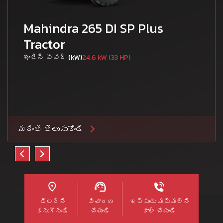
Mahindra 265 DI SP Plus
Tractor
ఇంజిన్ పవర్ (kW)
24.6 kW (33 HP)
మరింత తెలుసుకోండి
డీలర్ని
విచారణ
ఇప్పుడు మమ్మల్ని
కనుగొనండి
చేయండి
కాల్ చేయండి