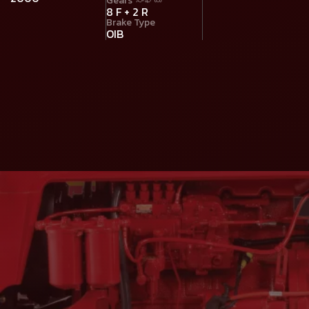
Gears సంఖ్య
8 F + 2 R
Brake Type
OIB