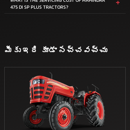
+
475 DI SP PLUS TRACTORS?
మీకు ఇది కూడా నచ్చవచ్చు