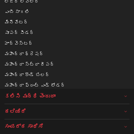
లేజర్ లెవెలర్
ఎంబీ నాగలి
మినీవేటర్
సూపర్ సీడర్
హార్వెస్టర్
మహీంద్రా థ్రెషర్
మహీంద్రా స్ట్రా రీపర్
మహీంద్రా రౌండ్ బేలర్‌
మహీంద్రా ఫ్రంట్ ఎండ్ లోడర్
కలిసి వృద్ధి చెందుదాం
ಕಲಿಯಿರಿ
ಸಂಪರ್ಕ ಸಾಧಿಸಿ