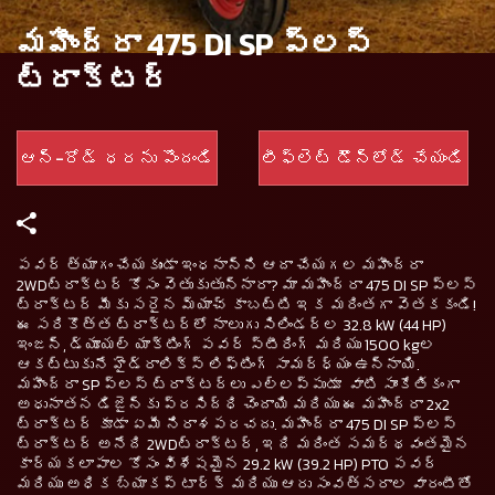
మహీంద్రా 475 DI SP ప్లస్
ట్రాక్టర్
ఆన్-రోడ్ ధరను పొందండి
లీఫ్లెట్ డౌన్‌లోడ్ చేయండి
పవర్ త్యాగం చేయకుండా ఇంధనాన్ని ఆదా చేయగల మహీంద్రా
2WDట్రాక్టర్ కోసం వెతుకుతున్నారా? మా మహీంద్రా 475 DI SP ప్లస్
ట్రాక్టర్ మీకు సరైన మ్యాచ్ కాబట్టి ఇక మరింతగా వెతకకండి!
ఈ సరికొత్త ట్రాక్టర్‌లో నాలుగు సిలిండర్ల 32.8 kW (44 HP)
ఇంజన్, డ్యూయల్ యాక్టింగ్ పవర్ స్టీరింగ్ మరియు 1500 kgల
ఆకట్టుకునే హైడ్రాలిక్స్ లిఫ్టింగ్ సామర్ధ్యం ఉన్నాయి.
మహీంద్రా SP ప్లస్ ట్రాక్టర్‌లు ఎల్లప్పుడూ వాటి సాంకేతికంగా
అధునాతన డిజైన్‌కు ప్రసిద్ధి చెందాయి మరియు ఈ మహీంద్రా 2x2
ట్రాక్టర్ కూడా ఏమీ నిరాశపరచదు. మహీంద్రా 475 DI SP ప్లస్
ట్రాక్టర్ అనేది 2WDట్రాక్టర్, ఇది మరింత సమర్థవంతమైన
కార్యకలాపాల కోసం విశేషమైన 29.2 kW (39.2 HP) PTO పవర్
మరియు అధిక బ్యాకప్ టార్క్ మరియు ఆరు సంవత్సరాల వారంటీతో