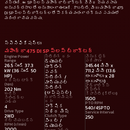
వస్తుంది. ఈ SP ప్లస్ మహీంద్రా ట్రాక్టర్ వివిధ వ్యవసాయ
అనువర్తనాలతో అనుకూలంగా ఉంటుంది. కాబట్టి, మీరు మహీంద్రా 475
DI SP ప్లస్ ట్రాక్టర్‌లతో సౌకర్యవంతంగా తక్కువ సమయంలో
మరింతగా చేయవచ్చు.
స్పెసిఫికేషన్లు
మహీంద్రా 475 DI SP ప్లస్ ట్రాక్టర్
Engine Power
స్టీరింగ్ రకం
వెనుక టైర్
Range
పరిమాణం
డ్యూయల్
26.5 నుండి 37.3
345.44 మిమీ x
యాక్టింగ్
kW (36 నుండి 50
711.2 మిమీ (13.6
పవర్
HP)
అంగుళాలు x 28
స్టీరింగ్ /
గరిష్ట టార్క్
అంగుళాలు)
మాన్యువల్
(Nm)
హైడ్రాలిక్స్
స్టీరింగ్
202 Nm
లిఫ్టింగ్
(ఆప్షనల్)
ఇంజిన్
కెపాసిటీ (కిలోలు)
ట్రాన్స్మిషన్
సిలిండర్ల
1500
రకం
సంఖ్య
PTO RPM
పాక్షిక
4
540/4SPTO
స్థిర మెష్
Drive Type
Service Interval
2WD
Clutch Type
250
సింగల్ /
రేట్ చేయబడిన
RPM (r/min)
డ్యూయల్
2000