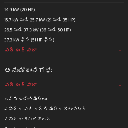
14.9 kW (20 HP)
15.7 kW నుండి 25.7 kW (21 నుండి 35 HP)
26.5 నుండి 37.3 kW (36 నుండి 50 HP)
37.3 kW పైన (51 HP పైన)
వర్గం ద్వారా
ಅನುಷ್ಠಾನಗಳು
వర్గం ద్వారా
అన్ని ఇంప్లిమెంట్లు
మహీంద్రా వారి ధర్తి మిత్ర రోటావేటర్
మహీంద్రా కల్టివేటర్