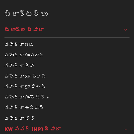
ట్రాక్టర్లు
బ్రాండ్ల ద్వారా
మహీంద్రా OJA
మహీంద్రా యువరాజ్
మహీంద్రా జీవో
మహీంద్రా XP ప్లస్
మహీంద్రా SP ప్లస్
మహీంద్రా యువో టెక్ +
మహీంద్రా అర్జున్
మహీంద్రా నోవో
KW పవర్ (HP) ద్వారా