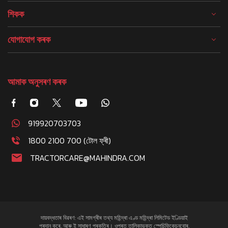
শিকক
যোগাযোগ কৰক
আমাক অনুসৰণ কৰক
919920703703
1800 2100 700 (টোল ফ্ৰী)
TRACTORCARE@MAHINDRA.COM
দায়বদ্ধতাৰ বিৱৰণ: এই সামগ্ৰীৰ তথ্য মহিন্দ্ৰা এণ্ড মহিন্দ্ৰা লিমিটেড ইণ্ডিয়াই
প্ৰদান কৰে, আৰু ই সাধাৰণ প্ৰকৃতিৰ। ওপৰত তালিকাভুক্ত স্পেচিফিকেচনবোৰ,