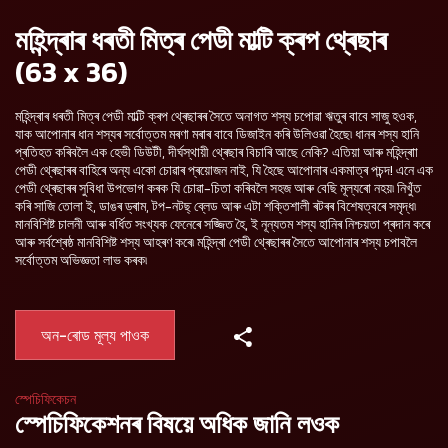
মহিন্দ্ৰাৰ ধৰতী মিত্ৰ পেডী মাল্টি ক্ৰপ থ্ৰেছাৰ
(63 x 36)
মহিন্দ্ৰাৰ ধৰতী মিত্ৰ পেডী মাল্টি ক্ৰপ থ্ৰেছাৰৰ সৈতে অনাগত শস্য চপোৱা ঋতুৰ বাবে সাজু হওক,
যাক আপোনাৰ ধান শস্যৰ সৰ্বোত্তম মৰণা মৰাৰ বাবে ডিজাইন কৰি উলিওৱা হৈছে৷ ধানৰ শস্য হানি
প্ৰতিহত কৰিবলৈ এক হেভী ডিউটী, দীৰ্ঘস্থায়ী থ্ৰেছাৰ বিচাৰি আছে নেকি? এতিয়া আৰু মহিন্দ্ৰাা
পেডী থ্ৰেছাৰৰ বাহিৰে অন্য একো চোৱাৰ প্ৰয়োজন নাই, যি হৈছে আপোনাৰ একমাত্ৰ পচন্দ! এনে এক
পেডী থ্ৰেছাৰৰ সুবিধা উপভোগ কৰক যি চোৱা-চিতা কৰিবলৈ সহজ আৰু বেছি মূল্যৰো নহয়৷ নিখুঁত
কৰি সাজি তোলা ই, ডাঙৰ ড্ৰাম, টপ-নটছ্ ব্লেড আৰু এটা শক্তিশালী ৰটৰৰ বিশেষত্বৰে সমৃদ্ধ৷
মানবিশিষ্ট চালনী আৰু বৰ্ধিত সংখ্যক ফেনেৰে সজ্জিত হৈ, ই নূন্যতম শস্য হানিৰ নিশ্চয়তা প্ৰদান কৰে
আৰু সৰ্বশ্ৰেষ্ঠ মানবিশিষ্ট শস্য আহৰণ কৰে৷ মহিন্দ্ৰা পেডী থ্ৰেছাৰৰ সৈতে আপোনাৰ শস্য চপাবলৈ
সৰ্বোত্তম অভিজ্ঞতা লাভ কৰক৷
অন-ৰোড মূল্য পাওক
স্পেচিফিকেচন
স্পেচিফিকেশনৰ বিষয়ে অধিক জানি লওক