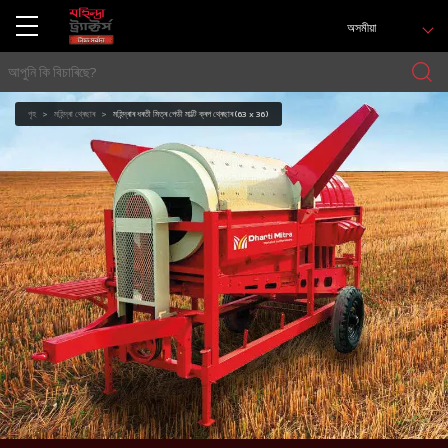
অসমীয়া
গৃহ
মহিন্দ্ৰা থ্ৰেছাৰ
মহিন্দ্ৰাৰ ধৰতী মিত্ৰ পেডী মাল্টি ক্ৰপ থ্ৰেছাৰ (63 x 36)