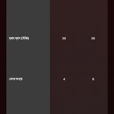
ড্ৰাম ব্যাস (ইঞ্চি)
36
36
ফেনৰ সংখ্যা
4
6