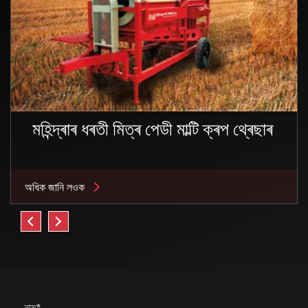
মহিন্দ্ৰাৰ ধৰতী মিত্ৰ পেডী মাল্টি ক্ৰপ থ্ৰেছাৰ
অধিক জানি লওক
নাম*