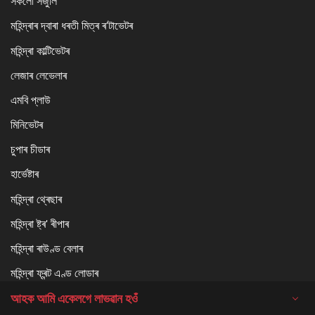
সকলো সঁজুলি
মহিন্দ্ৰাৰ দ্বাৰা ধৰতী মিত্ৰ ৰ'টাভেটৰ
মহিন্দ্ৰা কাল্টিভেটৰ
লেজাৰ লেভেলাৰ
এমবি প্লাউ
মিনিভেটৰ
চুপাৰ চীডাৰ
হাৰ্ভেষ্টাৰ
মহিন্দ্ৰা থ্ৰেছাৰ
মহিন্দ্ৰা ষ্ট্ৰ' ৰীপাৰ
মহিন্দ্ৰা ৰাউণ্ড বেলাৰ
মহিন্দ্ৰা ফ্ৰন্ট এণ্ড লোডাৰ
আহক আমি একেলগে লাভৱান হওঁ