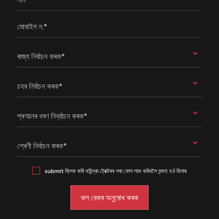
মোবাইল ন.*
ৰাজ্য নিৰ্বাচন কৰক*
চহৰ নিৰ্বাচন কৰক*
প্ৰণয়নৰ ধৰণ নিৰ্ব্বাচন কৰক*
শ্ৰেণী নিৰ্বাচন কৰক*
submit ক্লিক কৰি মহিন্দ্ৰা ট্ৰেক্টৰৰ পৰা ফোন লাভ কৰিবলৈ সন্মত হওঁ ডিলাৰ