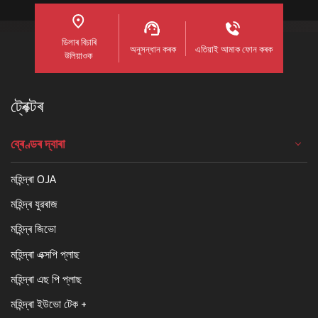
ডিলাৰ বিচাৰি
অনুসন্ধান কৰক
এতিয়াই আমাক ফোন কৰক
উলিয়াওক
ট্ৰেক্টৰ
ব্ৰেণ্ডৰ দ্বাৰা
মহিন্দ্ৰা OJA
মহিন্দ্ৰ যুৱৰাজ
মহিন্দ্ৰ জিভো
মহিন্দ্ৰা এক্সপি প্লাছ
মহিন্দ্ৰা এছ পি প্লাছ
মহিন্দ্ৰা ইউভো টেক +