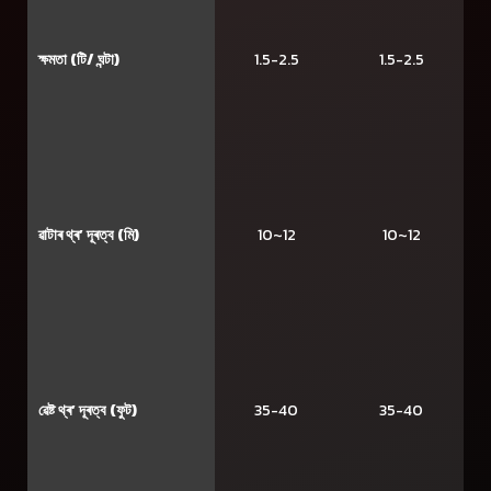
ক্ষমতা (টি/ ঘন্টা)
1.5-2.5
1.5-2.5
ৱাটাৰ থ্ৰ’ দূৰত্ব (মি)
10~12
10~12
ৱেষ্ট থ্ৰ’ দূৰত্ব (ফুট)
35-40
35-40