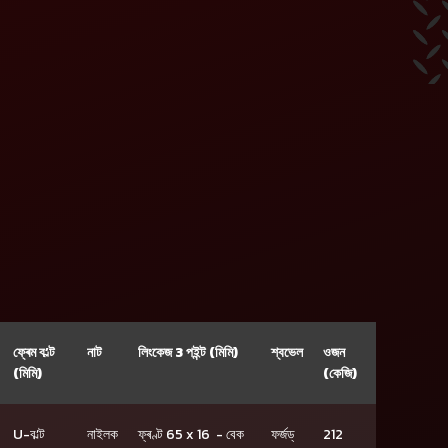
ফ্ৰেম ব’ল্ট
নাট
লিংকেজ 3 পইন্ট (মিমি)
শ্বভেল
ওজন
(মিমি)
(কেজি)
U-ব’ল্ট
নাইলক
ফ্ৰণ্ট 65 x 16 - বেক
ফৰ্জড্
212