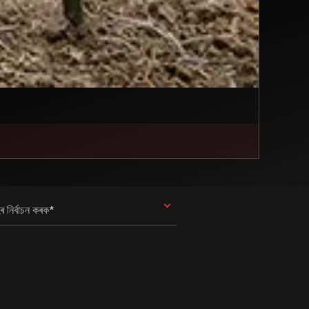
ৰ নিৰ্বাচন কৰক*