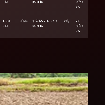
-18
50 x 16
কেজি ±
3%
U-ব’ল্ট
নাইলক
ফ্ৰণ্ট 65 x 16 - বেক
ফৰ্জড্
213
-18
50 x 16
কেজি ±
3%