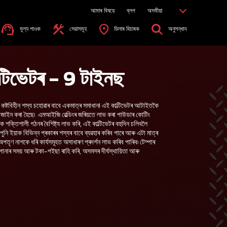
আমাৰ বিষয়ে
ব্লগ
অসমীয়া
মূল্য পাওক
সেৱাসমূহ
ডিলাৰ বিচাৰক
অনুসন্ধান
াল্টিভেটৰ - 9 টাইনছ
- কষ্টবিহীন শস্য চহোৱাৰ বাবে একমাত্ৰ সমাধান! এই কাল্টিভেটৰ আটাইতকৈ
িজাইন কৰা হৈছে৷ এমআইজি ৱেল্ডিংৰ জৰিয়তে লাভ কৰা পাউডাৰ কোটিং
এক শক্তিশালী গঠনৰ বৈশিষ্ট্য লাভ কৰি, এই কাল্টিভেটৰ বহুদিন চলিবলৈ
ুনি ইয়াক বিভিন্ন প্ৰকাৰৰ শস্যৰ বাবে ব্যৱহাৰ কৰিব পাৰে আৰু এটা মাত্ৰ
অপতৃণ নাশকে ধৰি কাৰ্যসমূহত অসাধাৰণ প্ৰদৰ্শন লাভ কৰিব পাৰিব৷ টেম্পাৰ
োনাৰ সময় আৰু টকা-পইছা ৰাহি কৰি, অসমসৰ দীৰ্ঘস্থায়িতা আৰু