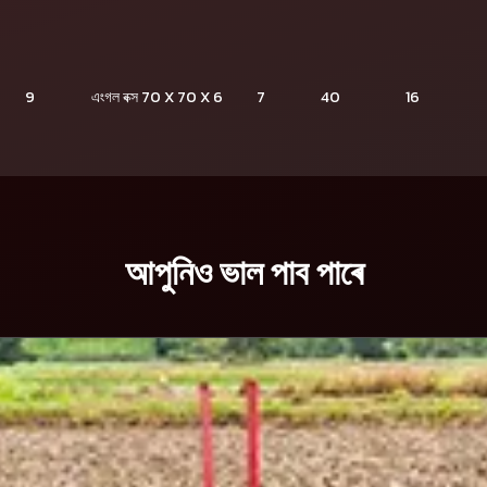
9
এংগল বক্স 70 X 70 X 6
7
40
16
আপুনিও ভাল পাব পাৰে