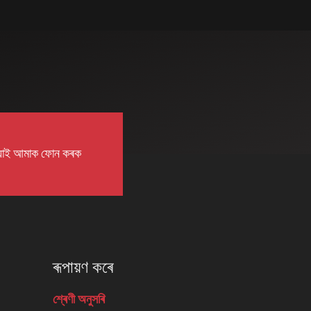
়াই আমাক ফোন কৰক
ৰূপায়ণ কৰে
শ্ৰেণী অনুসৰি