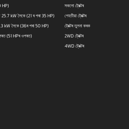
0 HP)
সকলো ট্ৰেক্টৰ
 25.7 kW লৈকে (21 ৰ পৰা 35 HP)
শেহতীয়া ট্ৰেক্টৰ
7.3 kW লৈকে (36ৰ পৰা 50 HP)
ট্ৰেক্টৰ তুলনা কৰক
পৰত (51 HPৰ ওপৰত)
2WD ট্ৰেক্টৰ
4WD ট্ৰেক্টৰ