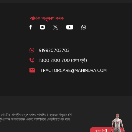
আমাক অনুসৰণ কৰক
919920703703
1800 2100 700 (টোল ফ্ৰী)
TRACTORCARE@MAHINDRA.COM
ব্ধ শেহতীয়া সামগ্ৰীৰ তথ্যৰ ওপৰত আধাৰিত। ব্যৱহৃত কিছুমান ছবি
িক সুবিধা আৰু সংলগ্নবোৰৰ ওপৰত আটাইতকৈ শেহতীয়া তথ্যৰ বাবে
আড্ডা দিওঁ!