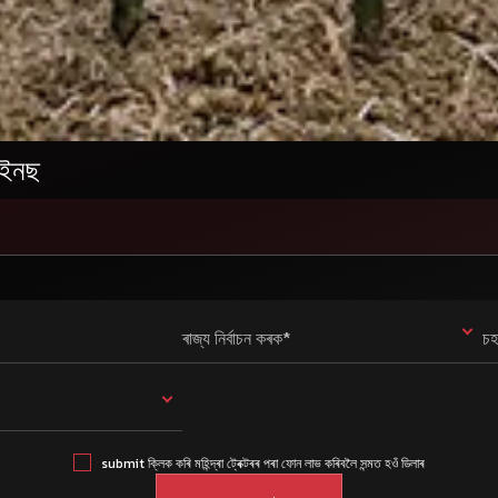
টাইনছ
ৰাজ্য নিৰ্বাচন কৰক*
চহ
submit ক্লিক কৰি মহিন্দ্ৰা ট্ৰেক্টৰৰ পৰা ফোন লাভ কৰিবলৈ সন্মত হওঁ ডিলাৰ