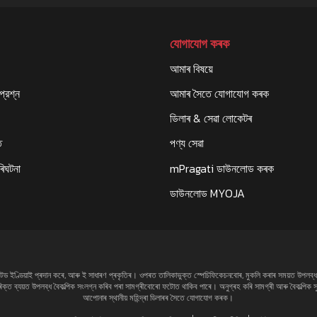
যোগাযোগ কৰক
আমাৰ বিষয়ে
্রশ্ন
আমাৰ সৈতে যোগাযোগ কৰক
ডিলাৰ & সেৱা লোকেটৰ
ি
পণ্য সেৱা
ৰিঘটনা
mPragati ডাউনলোড কৰক
ডাউনলোড MYOJA
া লিমিটেড ইণ্ডিয়াই প্ৰদান কৰে, আৰু ই সাধাৰণ প্ৰকৃতিৰ। ওপৰত তালিকাভুক্ত স্পেচিফিকেচনবোৰ, মুকলি কৰাৰ সময়ত উপল
িৰিক্ত ব্যয়ত উপলব্ধ বৈকল্পিক সংলগ্ন কৰিব পৰা সামগ্ৰীবোৰো ফটোত থাকিব পাৰে। অনুগ্ৰহ কৰি সামগ্ৰী আৰু বৈকল্প
আপোনাৰ স্থানীয় মহিন্দ্ৰা ডিলাৰৰ সৈতে যোগাযোগ কৰক।