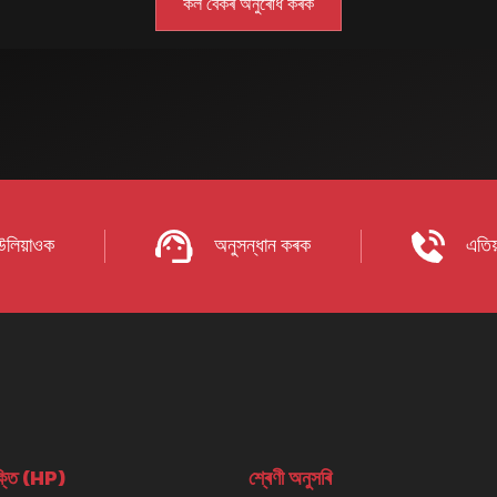
 উলিয়াওক
অনুসন্ধান কৰক
এতিয
তি (HP)
শ্ৰেণী অনুসৰি