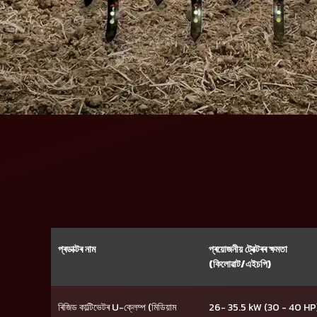
প্ৰডাক্টৰ নাম
প্ৰয়োজনীয় ট্ৰেক্টৰৰ ক্ষমতা
(কিলোৱাট/এইচপি)
ৰিজিড কাল্টিভেটৰ U-ক্লেম্প (মিডিয়াম
26- 35.5 kW (30 - 40 HP