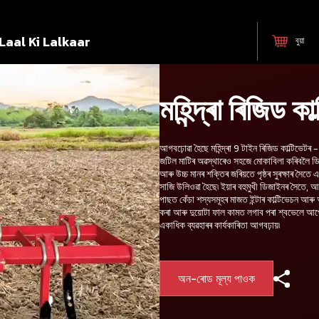
Laal Ki Lalkaar
বুয়া
মহিন্দ্ৰা ৰিজিড ক
আগবঢ়োৱা হৈছে মহিন্দ্ৰা 9 টাইন ৰিজিড কাল্টিভেটৰ 
জটিল মাটিৰ অৱস্থাৰেও সহজে মোকাবিলা কৰিবলৈ ড
আৰু উচ্চ মানৰ শক্তিৰ জৰিয়তে পৃষ্ঠৰ সুৰক্ষাৰ সৈতে 
সাজি উলিওৱা হৈছে৷ ইয়াৰ বহুমুখী ডিজাইনৰ সৈতে, আপ
পাছত কেঁচা শস্যসমূহৰ মাজত ইন্টাৰ কাল্টিভেচন আৰু 
কৰা আৰু দুয়োটা ফাল কামত লগাব পৰা শ্বভেলে আপ
একাধিক ব্যৱহাৰৰ কাৰ্যকাৰিতা আগবঢ়ায়৷
অন-ৰোড মূল্য পাওক