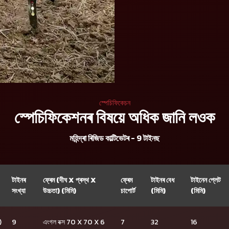
স্পেচিফিকেচন
স্পেচিফিকেশনৰ বিষয়ে অধিক জানি লওক
মহিন্দ্ৰা ৰিজিড কাল্টিভেটৰ - 9 টাইনছ
টাইনৰ
ফ্ৰেম (দীঘ X প্ৰস্থ X
ফ্ৰেম
টাইনৰ বেধ
টাইনেন প্লেট
সংখ্যা
উচ্চতা) (মিমি)
চাপোৰ্ট
(মিমি)
(মিমি)
)
9
এংগল বক্স 70 X 70 X 6
7
32
16