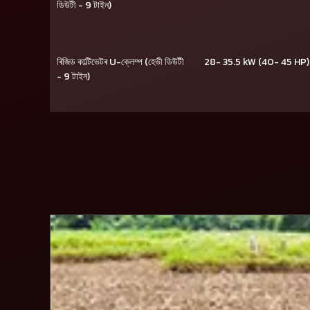
ডিউটী - 9 টাইন)
ৰিজিড কাল্টিভেটৰ U-ক্লেম্প (হেভী ডিউটী
28- 35.5 kW (40- 45 HP)
- 9 টাইন)