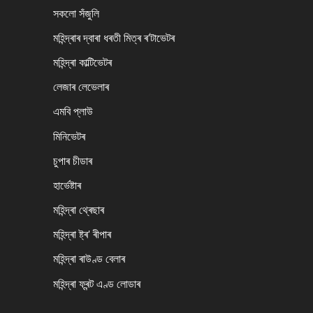
সকলো সঁজুলি
মহিন্দ্ৰাৰ দ্বাৰা ধৰতী মিত্ৰ ৰ'টাভেটৰ
মহিন্দ্ৰা কাল্টিভেটৰ
লেজাৰ লেভেলাৰ
এমবি প্লাউ
মিনিভেটৰ
চুপাৰ চীডাৰ
হাৰ্ভেষ্টাৰ
মহিন্দ্ৰা থ্ৰেছাৰ
মহিন্দ্ৰা ষ্ট্ৰ' ৰীপাৰ
মহিন্দ্ৰা ৰাউণ্ড বেলাৰ
মহিন্দ্ৰা ফ্ৰন্ট এণ্ড লোডাৰ