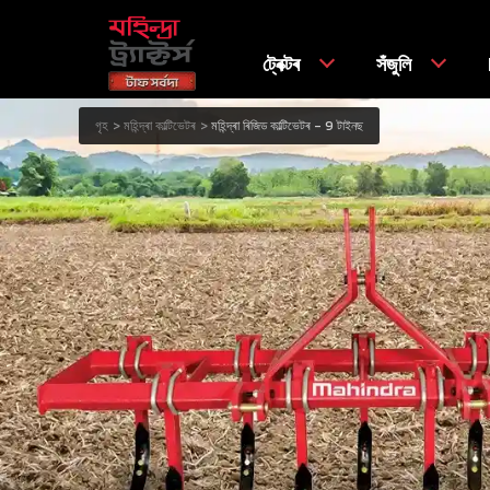
ট্ৰেক্টৰ
সঁজুলি
গৃহ
মহিন্দ্ৰা কাল্টিভেটৰ
মহিন্দ্ৰা ৰিজিড কাল্টিভেটৰ - 9 টাইনছ