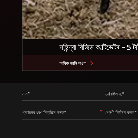
মহিন্দ্ৰা ৰিজিড কাল্টিভেটৰ - 5 
অধিক জানি লওক
নাম*
মোবাইল ন.*
প্ৰণয়নৰ ধৰণ নিৰ্ব্বাচন কৰক*
শ্ৰেণী নিৰ্বাচন কৰক*