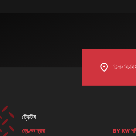
ডিলাৰ বিচাৰি
ট্ৰেক্টৰ
ব্ৰেণ্ডৰ দ্বাৰা
BY KW শক্