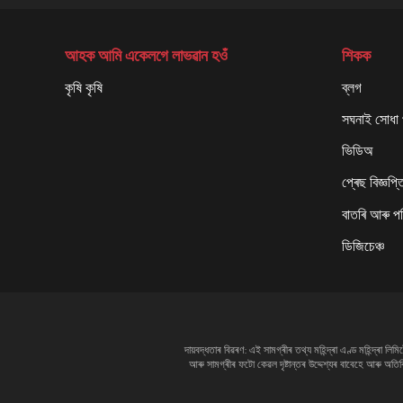
আহক আমি একেলগে লাভৱান হওঁ
শিকক
কৃষি কৃষি
ব্লগ
সঘনাই সোধা প
ভিডিঅ
প্ৰেছ বিজ্ঞপ্ত
বাতৰি আৰু প
ডিজিচেঞ্চ
দায়বদ্ধতাৰ বিৱৰণ: এই সামগ্ৰীৰ তথ্য মহিন্দ্ৰা এণ্ড মহিন্দ্ৰ
আৰু সামগ্ৰীৰ ফটো কেৱল দৃষ্টান্তৰ উদ্দেশ্যৰ বাবেহে আৰু অত