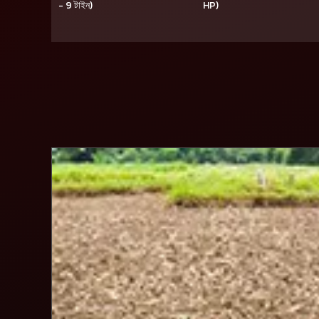
- 9 টাইন)
HP)