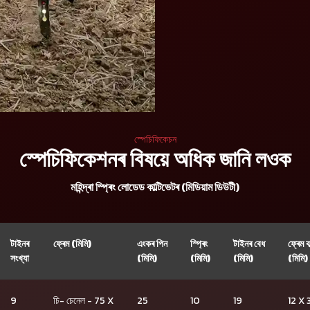
স্পেচিফিকেচন
স্পেচিফিকেশনৰ বিষয়ে অধিক জানি লওক
মহিন্দ্ৰা স্প্ৰিং লোডেড কাল্টিভেটৰ (মিডিয়াম ডিউটী)
টাইনৰ
ফ্ৰেম (মিমি)
এংকৰ পিন
স্প্ৰিং
টাইনৰ বেধ
ফ্ৰেম ব’
সংখ্যা
(মিমি)
(মিমি)
(মিমি)
(মিমি)
9
চি- চেনেল - 75 X
25
10
19
12 X 