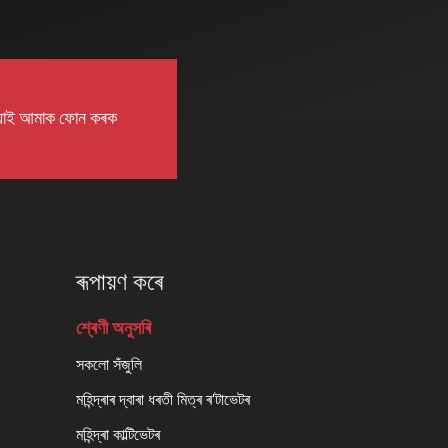
়াই আমাক ফোন কৰক
ৰূপায়ণ কৰে
শ্ৰেণী অনুসৰি
সকলো সঁজুলি
মহিন্দ্ৰাৰ দ্বাৰা ধৰতী মিত্ৰ ৰ'টাভেটৰ
মহিন্দ্ৰা কাল্টিভেটৰ