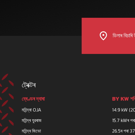
ডিলাৰ বিচাৰি
ট্ৰেক্টৰ
ব্ৰেণ্ডৰ দ্বাৰা
BY KW শক্
মহিন্দ্ৰা OJA
14.9 kW (2
মহিন্দ্ৰ যুৱৰাজ
15.7 kWৰ পৰা
মহিন্দ্ৰ জিভো
26.5ৰ পৰা 3