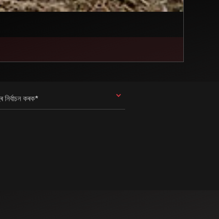
ৰ নিৰ্বাচন কৰক*