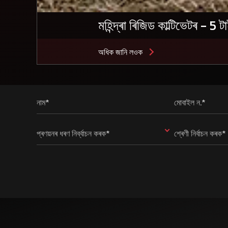
মহিন্দ্ৰা ৰিজিড কাল্টিভেটৰ - 5 
অধিক জানি লওক
নাম*
মোবাইল ন.*
প্ৰণয়নৰ ধৰণ নিৰ্ব্বাচন কৰক*
শ্ৰেণী নিৰ্বাচন কৰক*