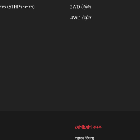
পৰত (51 HPৰ ওপৰত)
2WD ট্ৰেক্টৰ
4WD ট্ৰেক্টৰ
যোগাযোগ কৰক
আমাৰ বিষয়ে