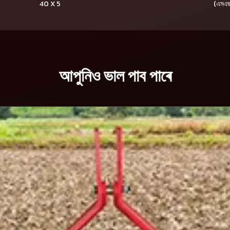
40 X 5
(এমএছ
আপুনিও ভাল পাব পাৰে