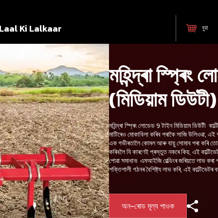
Laal Ki Lalkaar
বুয়া
মহিন্দ্ৰা স্প্ৰিং 
(মিডিয়াম ডিউটী)
মহিন্দ্ৰা স্প্ৰিং লোডেড 9 টাইন মিডিয়াম ডিউটী 
মাটিৰেও মোকাবিলা কৰিব পৰাকৈ সাজি উলিওৱা, এই শক
এক গভীৰতালৈ কোমল আৰু বায়ু সোমাব পৰা কৰি তোল
কৰিবলৈ যি কাৰণেই প্ৰস্তুত নকৰে কিয়, এই কাল্টি
পোৱা সমাধান৷ এমআইজি ৱেল্ডিংৰ জৰিয়তে লাভ কৰা পা
শক্তিশালী গঠনৰ বৈশিষ্ট্য লাভ কৰি, এই কাল্টিভেটৰ 
অন-ৰোড মূল্য পাওক