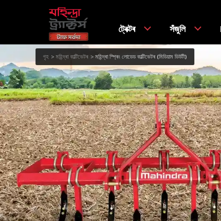
ট্ৰেক্টৰ
সঁজুলি
গৃহ
মহিন্দ্ৰা কাল্টিভেটৰ
মহিন্দ্ৰা স্প্ৰিং লোডেড কাল্টিভেটৰ (মিডিয়াম ডিউটী)