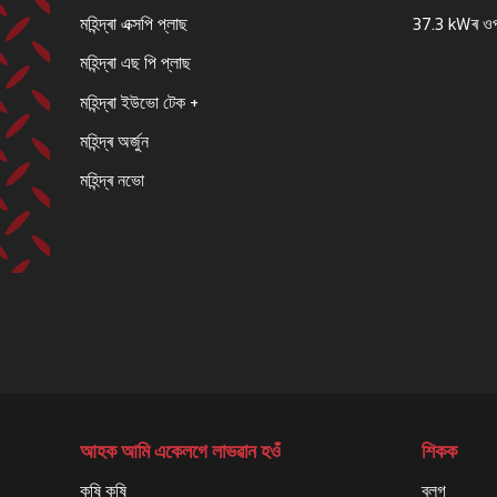
মহিন্দ্ৰা এক্সপি প্লাছ
37.3 kWৰ ও
মহিন্দ্ৰা এছ পি প্লাছ
মহিন্দ্ৰা ইউভো টেক +
মহিন্দ্ৰ অৰ্জুন
মহিন্দ্ৰ নভো
আহক আমি একেলগে লাভৱান হওঁ
শিকক
কৃষি কৃষি
ব্লগ