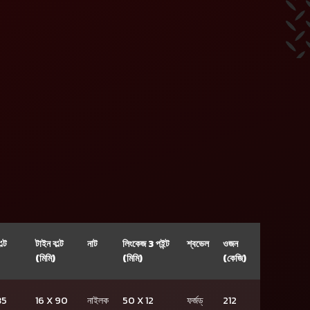
ল্ট
টাইন ব’ল্ট
নাট
লিংকেজ 3 পইন্ট
শ্বভেল
ওজন
(মিমি)
(মিমি)
(কেজি)
35
16 X 90
নাইলক
50 X 12
ফৰ্জড্
212