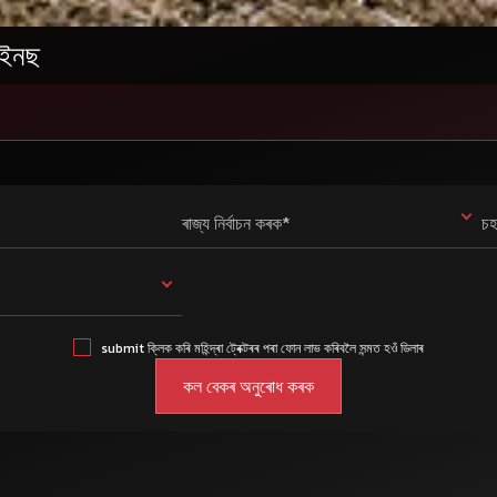
টাইনছ
ৰাজ্য নিৰ্বাচন কৰক*
চহ
submit ক্লিক কৰি মহিন্দ্ৰা ট্ৰেক্টৰৰ পৰা ফোন লাভ কৰিবলৈ সন্মত হওঁ ডিলাৰ