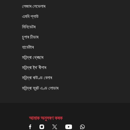
লেজাৰ লেভেলাৰ
এমবি প্লাউ
মিনিভেটৰ
চুপাৰ চীডাৰ
হাৰ্ভেষ্টাৰ
মহিন্দ্ৰা থ্ৰেছাৰ
মহিন্দ্ৰা ষ্ট্ৰ' ৰীপাৰ
মহিন্দ্ৰা ৰাউণ্ড বেলাৰ
মহিন্দ্ৰা ফ্ৰন্ট এণ্ড লোডাৰ
আমাক অনুসৰণ কৰক