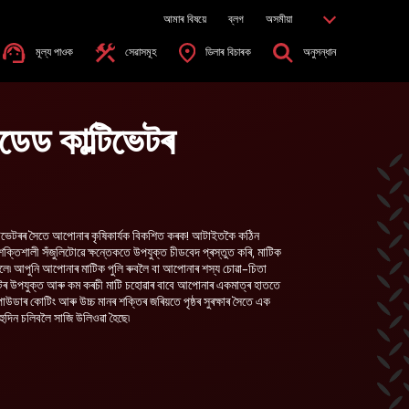
আমাৰ বিষয়ে
ব্লগ
অসমীয়া
মূল্য পাওক
সেৱাসমূহ
ডিলাৰ বিচাৰক
অনুসন্ধান
লোডেড কাল্টিভেটৰ
কাল্টিভেটৰৰ সৈতে আপোনাৰ কৃষিকাৰ্যক বিকশিত কৰক! আটাইতকৈ কঠিন
্তিশালী সঁজুলিটোৱে ক্ষন্তেকতে উপযুক্ত চীডবেদ প্ৰস্তুত কৰি, মাটিক
ে৷ আপুনি আপোনাৰ মাটিক পুলি ৰুবলৈ বা আপোনাৰ শস্য চোৱা-চিতা
ভেটৰ উপযুক্ত আৰু কম কৰচী মাটি চহোৱাৰ বাবে আপোনাৰ একমাত্ৰ হাততে
উডাৰ কোটিং আৰু উচ্চ মানৰ শক্তিৰ জৰিয়তে পৃষ্ঠৰ সুৰক্ষাৰ সৈতে এক
বহুদিন চলিবলৈ সাজি উলিওৱা হৈছে৷