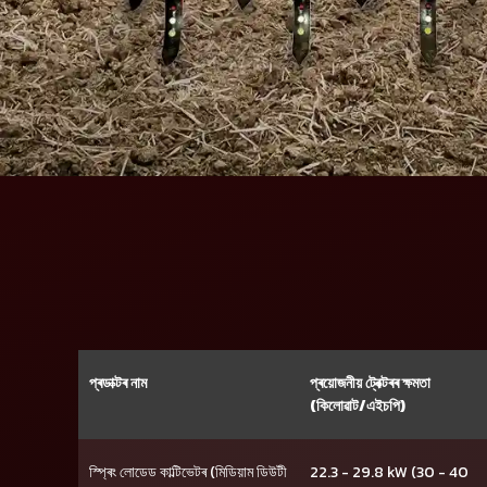
প্ৰডাক্টৰ নাম
প্ৰয়োজনীয় ট্ৰেক্টৰৰ ক্ষমতা
(কিলোৱাট/এইচপি)
স্প্ৰিং লোডেড কাল্টিভেটৰ (মিডিয়াম ডিউটী
22.3 - 29.8 kW (30 - 40