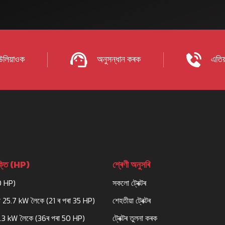
 উলিয়াওক
অনুসন্ধান কৰক
এতিয
তি (HP)
শ্ৰেণী অনুসৰি
0 HP)
সকলো ট্ৰেক্টৰ
 25.7 kW লৈকে (21 ৰ পৰা 35 HP)
শেহতীয়া ট্ৰেক্টৰ
7.3 kW লৈকে (36ৰ পৰা 50 HP)
ট্ৰেক্টৰ তুলনা কৰক