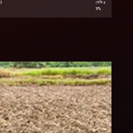
)
কেজি ±
3%